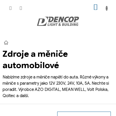
Přejít
NÁKUP
na
KOŠÍK
obsah
Domů
Zdroje a měniče
automobilové
Nabízíme zdroje a měniče napětí do auta. Různé výkony a
měniče s parametry jako 12V 230V, 24V, 10A, 5A. Nechte si
poradit. Výrobce AZO DIGITAL, MEAN WELL, Volt Polska,
Qoltec a další.
Z
á