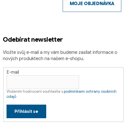
p
MOJE OBJEDNÁVKA
a
t
í
Odebírat newsletter
Vložte svůj e-mail a my vám budeme zasílat informace o
nových produktech na našem e-shopu.
E-mail
Vložením hodnocení souhlasíte s
podmínkami ochrany osobních
údajů
Přihlásit se