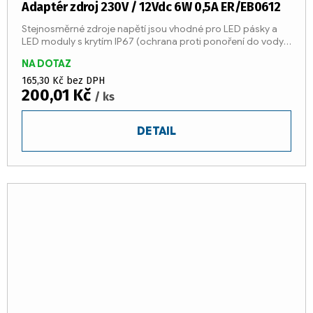
Adaptér zdroj 230V / 12Vdc 6W 0,5A ER/EB0612
Stejnosměrné zdroje napětí jsou vhodné pro LED pásky a
LED moduly s krytím IP67 (ochrana proti ponoření do vody)
a dlouhou životností.
NA DOTAZ
165,30 Kč bez DPH
200,01 Kč
/ ks
DETAIL