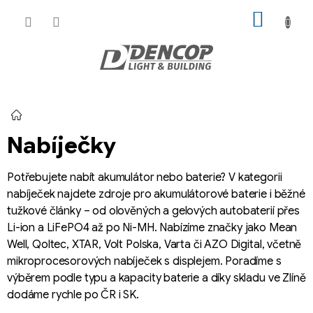
Přejít
NÁKUP
na
KOŠÍK
obsah
Domů
Nabíječky
Potřebujete nabít akumulátor nebo baterie? V kategorii
nabíječek najdete zdroje pro akumulátorové baterie i běžné
tužkové články – od olověných a gelových autobaterií přes
Li-ion a LiFePO4 až po Ni-MH. Nabízíme značky jako Mean
Well, Qoltec, XTAR, Volt Polska, Varta či AZO Digital, včetně
mikroprocesorových nabíječek s displejem. Poradíme s
výběrem podle typu a kapacity baterie a díky skladu ve Zlíně
dodáme rychle po ČR i SK.