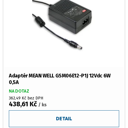
Adaptér MEAN WELL GSM06E12-P1J 12Vdc 6W
0,5A
NA DOTAZ
362,49 Kč bez DPH
438,61 Kč
/ ks
DETAIL