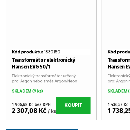
Kód produktu:
1830150
Kód prod
Transformátor elektronický
Transform
Hansen EVG 50/1
Hansen E
Elektronický transformátor určený
Elektronick
pro: Argon nebo směs Argon/Neon
pro: Argon
SKLADEM
(9 ks)
SKLADEM
(
1 906,68 Kč bez DPH
1 436,57 Kč
KOUPIT
2 307,08 Kč
1 738,2
/ ks