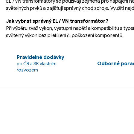
p
EL / VN transformátory se používají zejména pro napájení ne
i
světelných prvků a zajišťují správný chod zdroje. Využití na
s
Jak vybrat správný EL / VN transformátor?
u
Při výběru zvaž výkon, výstupní napětí a kompatibilitu s typ
světelný výkon bez přetížení či poškození komponentů.
Pravidelné dodávky
Odborné porad
po ČR a SK vlastním
rozvozem
Z
á
p
a