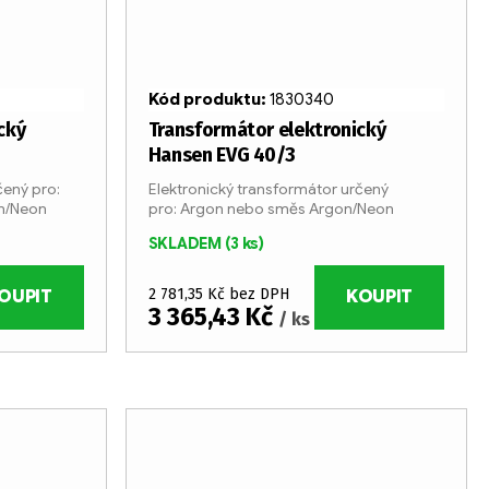
Kód produktu:
1830340
cký
Transformátor elektronický
Hansen EVG 40/3
čený pro:
Elektronický transformátor určený
n/Neon
pro: Argon nebo směs Argon/Neon
SKLADEM
(3 ks)
2 781,35 Kč bez DPH
OUPIT
KOUPIT
3 365,43 Kč
/ ks