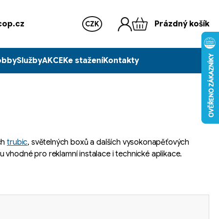
op.cz
Prázdný košík
CZK
obby
Služby
AKCE
Ke stažení
Kontakty
ch
trubic
, světelných boxů a dalších vysokonapěťových
 vhodné pro reklamní instalace i technické aplikace.