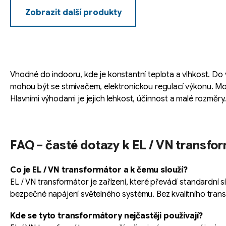
Zobrazit další produkty
O
v
l
á
Vhodné do indooru, kde je konstantní teplota a vlhkost. Do
d
mohou být se stmívačem, elektronickou regulací výkonu. Mo
a
Hlavními výhodami je jejich lehkost, účinnost a malé rozměry
c
í
p
FAQ – časté dotazy k EL / VN transf
r
v
Co je EL / VN transformátor a k čemu slouží?
k
EL / VN transformátor je zařízení, které převádí standardní 
y
bezpečné napájení světelného systému. Bez kvalitního tran
v
ý
Kde se tyto transformátory nejčastěji používají?