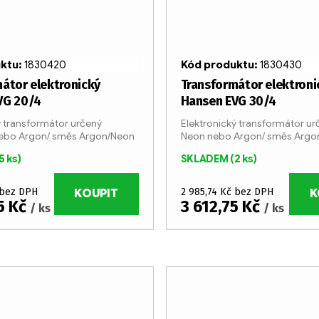
uktu:
1830420
Kód produktu:
1830430
átor elektronický
Transformátor elektroni
VG 20/4
Hansen EVG 30/4
ý transformátor určený
Elektronický transformátor ur
nebo Argon/ směs Argon/Neon
Neon nebo Argon/ směs Argo
5 ks)
SKLADEM
(2 ks)
 bez DPH
2 985,74 Kč bez DPH
KOUPIT
K
5 Kč
3 612,75 Kč
/ ks
/ ks