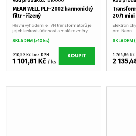
r
Kód produktu:
1810000
Kód prod
d
o
MEAN WELL PLF-2002 harmonický
Transform
filtr - řízený
20/1 mini
u
d
Hlavní výhodami el. VN transformátorů je
Elektronick
jejich lehkost, účinnost a malé rozměry.
pro: Neon
k
u
SKLADEM
(>10 ks)
SKLADEM
(
t
k
ů
910,59 Kč bez DPH
1 764,86 Kč
t
KOUPIT
1 101,81 Kč
2 135,4
/ ks
ů