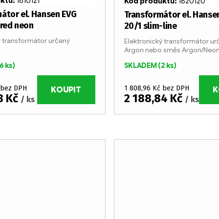
uktu:
1810121
Kód produktu:
1820120
átor el. Hansen EVG
Transformátor el. Hanse
 red neon
20/1 slim-line
ý transformátor určený
Elektronický transformátor ur
Argon nebo směs Argon/Neo
6 ks)
SKLADEM
(2 ks)
 bez DPH
1 808,96 Kč bez DPH
KOUPIT
K
8 Kč
2 188,84 Kč
/ ks
/ ks