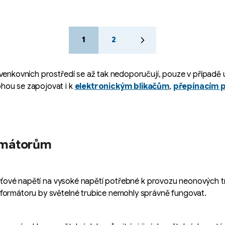
S
1
2
t
r
á
 venkovních prostředí se až tak nedoporučují, pouze v případě 
n
k
hou se zapojovat i k
elektronickým blikačům
,
přepínacím 
o
.
v
á
n
í
ormátorům
síťové napětí na vysoké napětí potřebné k provozu neonových trub
sformátoru by světelné trubice nemohly správně fungovat.