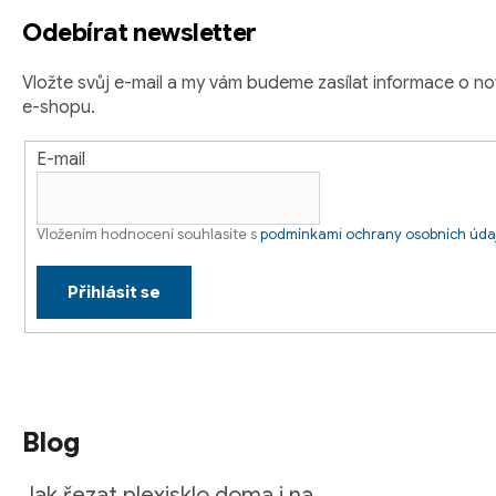
t
Odebírat newsletter
í
Vložte svůj e-mail a my vám budeme zasílat informace o 
e-shopu.
E-mail
Vložením hodnocení souhlasíte s
podmínkami ochrany osobních úda
Přihlásit se
Blog
Jak řezat plexisklo doma i na