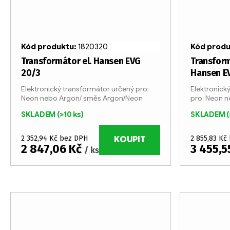
Kód produktu:
1820320
Kód prod
Transformátor el. Hansen EVG
Transform
20/3
Hansen E
Elektronický transformátor určený pro:
Elektronick
Neon nebo Argon/ směs Argon/Neon
pro: Neon 
SKLADEM
(>10 ks)
SKLADEM
(
2 352,94 Kč bez DPH
2 855,83 Kč
KOUPIT
2 847,06 Kč
3 455,5
/ ks