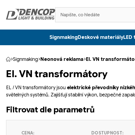
Přejít
na
obsah
Signmaking
Deskové materiály
LED 
Signmaking
Neonová reklama
El. VN transformáto
Domů
El. VN transformátory
EL / VN transformátory jsou
elektrické převodníky nízké
světelných systémů. Zajišťují stabilní výkon, bezpečné zapa
Filtrovat dle parametrů
CENA:
DOSTUPNOST: