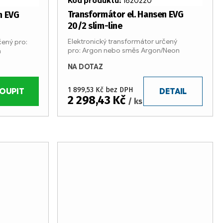
Kód produktu:
1820220
Transformátor el. Hansen EVG
n EVG
20/2 slim-line
Elektronický transformátor určený
čený pro:
pro: Argon nebo směs Argon/Neon
n
NA DOTAZ
1 899,53 Kč bez DPH
OUPIT
DETAIL
2 298,43 Kč
/ ks