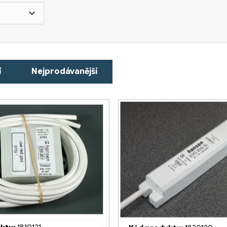
í
Nejprodávanější