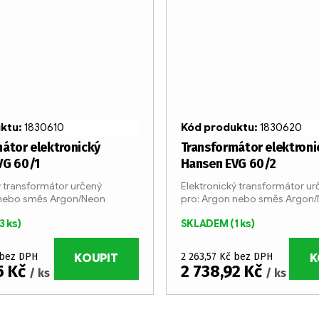
uktu:
1830610
Kód produktu:
1830620
átor elektronický
Transformátor elektroni
VG 60/1
Hansen EVG 60/2
ý transformátor určený
Elektronický transformátor ur
 nebo směs Argon/Neon
pro: Argon nebo směs Argon
3 ks)
SKLADEM
(1 ks)
 bez DPH
2 263,57 Kč bez DPH
KOUPIT
K
5 Kč
2 738,92 Kč
/ ks
/ ks