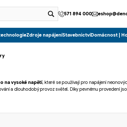
571 894 000
eshop@denc
technologie
Zdroje napájení
Stavebnictví
Domácnost | H
ry
ho na vysoké napětí
, které se používají pro napájení neonový
lování a dlouhodobý provoz světel. Díky pevnému provedení jsou