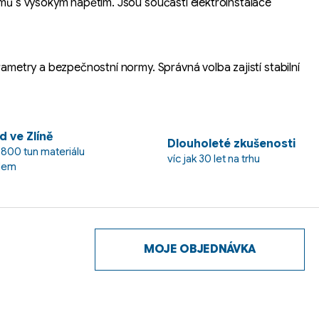
témů s vysokým napětím. Jsou součástí elektroinstalace
rametry a bezpečnostní normy. Správná volba zajistí stabilní
d ve Zlíně
Dlouholeté zkušenosti
 800 tun materiálu
víc jak 30 let na trhu
dem
MOJE OBJEDNÁVKA