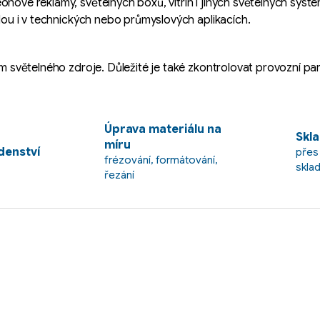
onové reklamy, světelných boxů, vitrín i jiných světelných sys
jdou i v technických nebo průmyslových aplikacích.
em světelného zdroje. Důležité je také zkontrolovat provozní pa
Úprava materiálu na
Skla
míru
enství
přes
frézování, formátování,
skla
řezání