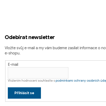
á
p
a
t
Odebírat newsletter
í
Vložte svůj e-mail a my vám budeme zasílat informace o 
e-shopu.
E-mail
Vložením hodnocení souhlasíte s
podmínkami ochrany osobních úda
Přihlásit se