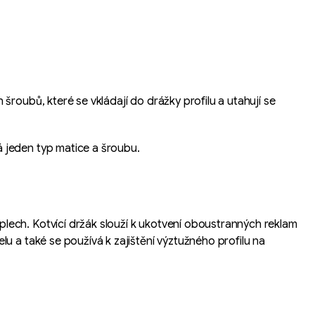
šroubů, které se vkládají do drážky profilu a utahují se
 jeden typ matice a šroubu.
lech. Kotvící držák slouží k ukotvení oboustranných reklam
u a také se používá k zajištění výztužného profilu na