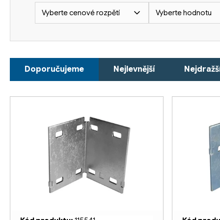
Vyberte cenové rozpětí
Vyberte hodnotu
Ř
Doporučujeme
Nejlevnější
Nejdražš
a
z
V
e
ý
n
p
í
i
p
s
r
p
o