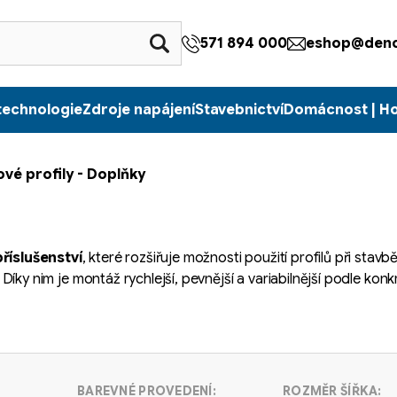
571 894 000
eshop@denc
technologie
Zdroje napájení
Stavebnictví
Domácnost | H
ové profily - Doplňky
říslušenství
, které rozšiřuje možnosti použití profilů při stav
. Díky nim je montáž rychlejší, pevnější a variabilnější podle konk
BAREVNÉ PROVEDENÍ:
ROZMĚR ŠÍŘKA: