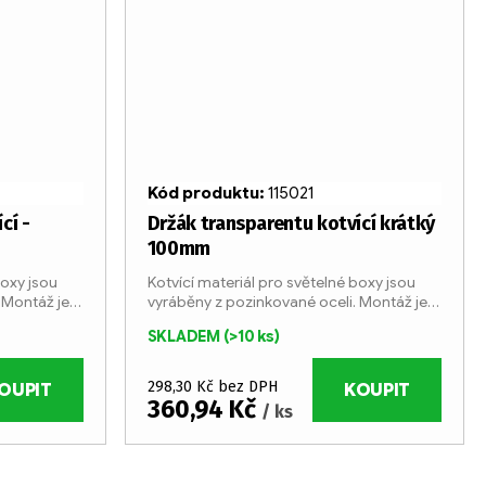
Kód produktu:
115021
cí -
Držák transparentu kotvící krátký
100mm
boxy jsou
Kotvící materiál pro světelné boxy jsou
 Montáž je
vyráběny z pozinkované oceli. Montáž je
ciálních
velmi jednoduchá pomocí speciálních
SKLADEM
(>10 ks)
šroubů.
298,30 Kč bez DPH
OUPIT
KOUPIT
360,94 Kč
/ ks