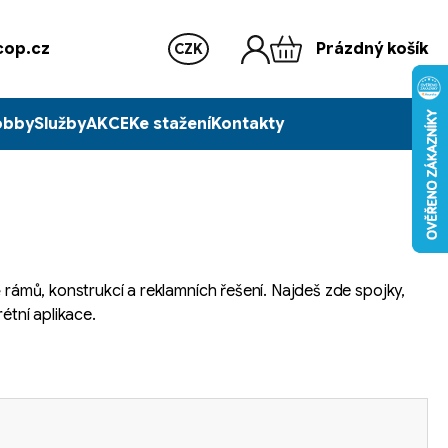
op.cz
Prázdný košík
CZK
obby
Služby
AKCE
Ke stažení
Kontakty
bě rámů, konstrukcí a reklamních řešení. Najdeš zde spojky,
rétní aplikace.