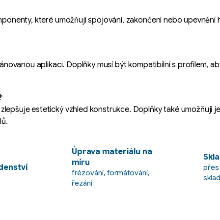
omponenty, které umožňují spojování, zakončení nebo upevnění hl
lánovanou aplikaci. Doplňky musí být kompatibilní s profilem, ab
?
 zlepšuje estetický vzhled konstrukce. Doplňky také umožňují 
lů.
Úprava materiálu na
Skla
míru
enství
přes
frézování, formátování,
skla
řezání