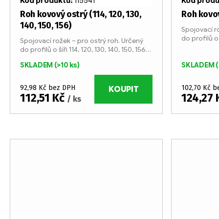
r
Kód produktu:
115541
Kód prod
d
o
Roh kovový ostrý (114, 120, 130,
Roh kovov
140, 150, 156)
Spojovací r
u
d
do profilů o 
Spojovací rožek – pro ostrý roh. Určený
do profilů o šíři 114, 120, 130, 140, 150, 156
k
u
mm.
SKLADEM
(>10 ks)
SKLADEM
(
t
k
92,98 Kč bez DPH
102,70 Kč 
ů
KOUPIT
t
112,51 Kč
124,27
/ ks
ů