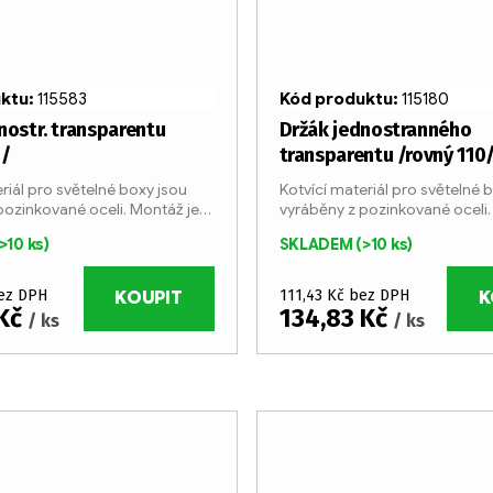
uktu:
115583
Kód produktu:
115180
nostr. transparentu
Držák jednostranného
0/
transparentu /rovný 110
riál pro světelné boxy jsou
Kotvící materiál pro světelné 
pozinkované oceli. Montáž je
vyráběny z pozinkované oceli.
oduchá pomocí speciálních
velmi jednoduchá pomocí spe
>10 ks)
SKLADEM
(>10 ks)
šroubů.
bez DPH
111,43 Kč bez DPH
KOUPIT
K
 Kč
134,83 Kč
/ ks
/ ks