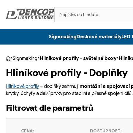
Přejít
na
obsah
Signmaking
Deskové materiály
LED 
Signmaking
Hliníkové profily - světelné boxy
Hliník
Domů
Hliníkové profily - Doplňky
Hliníkové profily
– doplňky zahrnují
montážní a spojovací p
krytky, úchyty a další prvky pro stabilní a přesné spojení dílů
Filtrovat dle parametrů
CENA:
DOSTUPNOST: