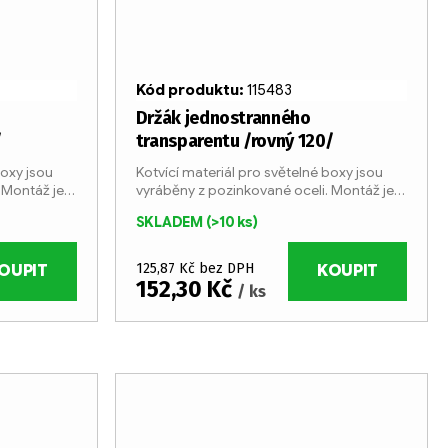
Kód produktu:
115483
Držák jednostranného
/
transparentu /rovný 120/
boxy jsou
Kotvící materiál pro světelné boxy jsou
 Montáž je
vyráběny z pozinkované oceli. Montáž je
ciálních
velmi jednoduchá pomocí speciálních
SKLADEM
(>10 ks)
šroubů.
125,87 Kč bez DPH
OUPIT
KOUPIT
152,30 Kč
/ ks