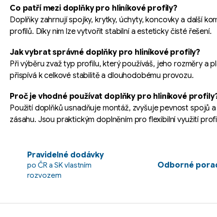
p
Co patří mezi doplňky pro hliníkové profily?
i
Doplňky zahrnují spojky, krytky, úchyty, koncovky a další k
s
profilů. Díky nim lze vytvořit stabilní a esteticky čisté řešení.
u
Jak vybrat správné doplňky pro hliníkové profily?
Při výběru zvaž typ profilu, který používáš, jeho rozměry a p
přispívá k celkové stabilitě a dlouhodobému provozu.
Proč je vhodné používat doplňky pro hliníkové profily
Použití doplňků usnadňuje montáž, zvyšuje pevnost spojů a
zásahu. Jsou praktickým doplněním pro flexibilní využití profi
Pravidelné dodávky
Odborné porad
po ČR a SK vlastním
rozvozem
Z