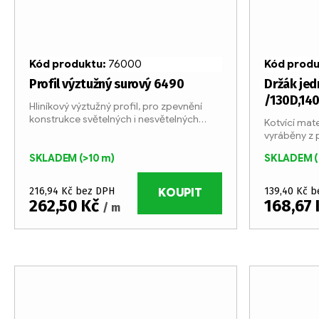
Kód produktu:
76000
Kód prod
Profil výztužný surový 6490
Držák jed
/130D,14
Hliníkový výztužný profil, pro zpevnění
konstrukce světelných i nesvětelných
Kotvící mate
boxů. Profil je vyráběn v 6-ti metrových
vyráběny z 
tyčích ze surového hliníku. Rozměry 35 x
velmi jedn
35 mm.
SKLADEM
(>10 m)
SKLADEM
(
šroubů.
216,94 Kč bez DPH
139,40 Kč 
KOUPIT
262,50 Kč
168,67
/ m