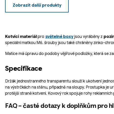
Zobrazit další produkty
O
v
l
á
Kotvící materiál
pro
světelné boxy
jsou vyráběny z
pozi
d
speciální matkou M6. šrouby jsou také chráněny zinko-chro
a
c
Matice má úpravu do podoby vějířové podložky, která se zak
í
p
Specifikace
r
v
Držák jednostranného transparentu slouží k ukotvení jednos
k
na výstrčkách na stěnu, případně na sloupy. Prostupka je ur
y
protější straně kotvení. Kovový rok spojuje rohy reklamních 
v
FAQ – časté dotazy k doplňkům pro hli
ý