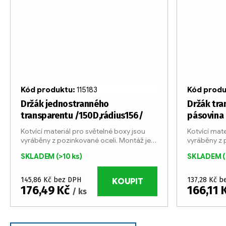
Kód produktu:
115183
Kód prod
Držák jednostranného
Držák tra
transparentu /150D,rádius156/
pásovina
Kotvící materiál pro světelné boxy jsou
Kotvící mate
vyráběny z pozinkované oceli. Montáž je
vyráběny z 
velmi jednoduchá pomocí speciálních
velmi jedn
SKLADEM
(>10 ks)
SKLADEM
(
šroubů.
šroubů.
145,86 Kč bez DPH
137,28 Kč b
KOUPIT
176,49 Kč
166,11 
/ ks