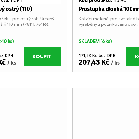
uktu:
115141
Kód produktu:
115190
ý ostrý (110)
Prostupka dlouhá 100m
ožek – pro ostrý roh. Určený
Kotvící materiál pro světelné 
šíři 110 mm (75111, 75116).
vyráběny z pozinkované oceli.
velmi jednoduchá pomocí spe
šroubů.
>10 ks)
SKLADEM
(6 ks)
bez DPH
171,43 Kč bez DPH
KOUPIT
K
 Kč
207,43 Kč
/ ks
/ ks