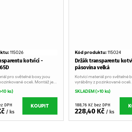
uktu:
115026
Kód produktu:
115024
nsparentu kotvící -
Držák transparentu kotví
 65D
pásovina velká
riál pro světelné boxy jsou
Kotvící materiál pro světelné 
pozinkované oceli. Montáž je
vyráběny z pozinkované oceli.
oduchá pomocí speciálních
velmi jednoduchá pomocí spe
>10 ks)
SKLADEM
(>10 ks)
šroubů.
ez DPH
188,76 Kč bez DPH
KOUPIT
K
Kč
228,40 Kč
/ ks
/ ks