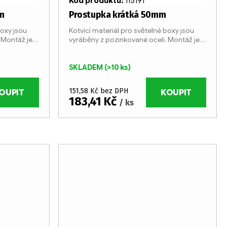
Kód produktu:
115191
m
Prostupka krátká 50mm
boxy jsou
Kotvící materiál pro světelné boxy jsou
 Montáž je
vyráběny z pozinkované oceli. Montáž je
ciálních
velmi jednoduchá pomocí speciálních
šroubů.
SKLADEM
(>10 ks)
151,58 Kč bez DPH
OUPIT
KOUPIT
183,41 Kč
/ ks