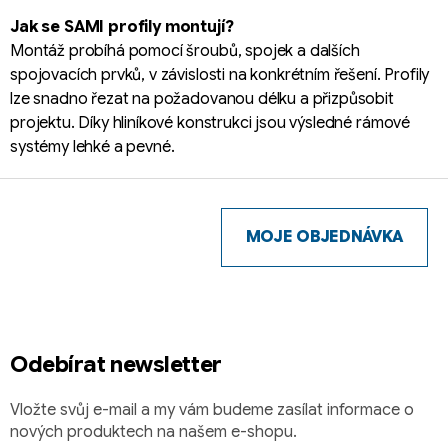
s
Jak se SAMI profily montují?
u
Montáž probíhá pomocí šroubů, spojek a dalších
spojovacích prvků, v závislosti na konkrétním řešení. Profily
lze snadno řezat na požadovanou délku a přizpůsobit
projektu. Díky hliníkové konstrukci jsou výsledné rámové
systémy lehké a pevné.
Z
á
p
MOJE OBJEDNÁVKA
a
t
í
Odebírat newsletter
Vložte svůj e-mail a my vám budeme zasílat informace o
nových produktech na našem e-shopu.