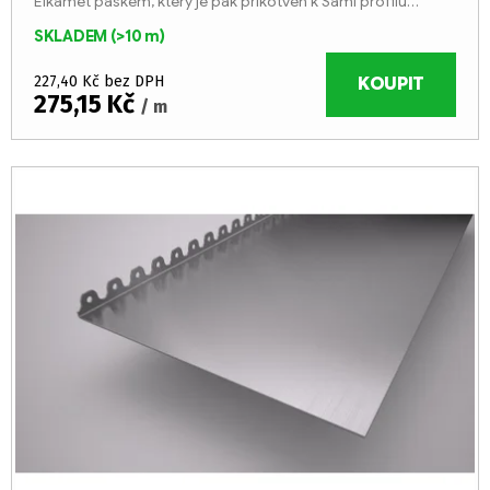
Elkamet páskem, který je pak přikotven k Sami profilu
šroubováním, aby bylo možno kdykoliv opravit
SKLADEM
(>10 m)
elektroinstalaci uvnitř...
227,40 Kč bez DPH
KOUPIT
275,15 Kč
/ m