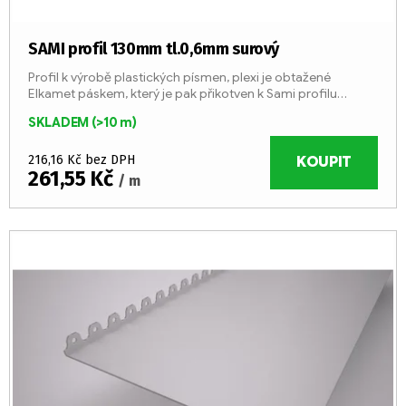
SAMI profil 130mm tl.0,6mm surový
Profil k výrobě plastických písmen, plexi je obtažené
Elkamet páskem, který je pak přikotven k Sami profilu
šroubováním, aby bylo možno kdykoliv opravit
SKLADEM
(>10 m)
elektroinstalaci uvnitř...
216,16 Kč bez DPH
KOUPIT
261,55 Kč
/ m