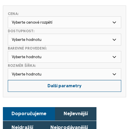
CENA:
Vyberte cenové rozpětí
DOSTUPNOST:
Vyberte hodnotu
BAREVNÉ PROVEDENÍ:
Vyberte hodnotu
ROZMĚR ŠÍŘKA:
Vyberte hodnotu
Další parametry
Ř
Doporučujeme
Nejlevnější
a
z
Nejdražší
Nejprodávanější