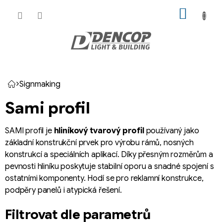
Přejít
NÁKUP
na
KOŠÍK
obsah
Signmaking
Domů
Sami profil
SAMI profil je
hliníkový tvarový profil
používaný jako
základní konstrukční prvek pro výrobu rámů, nosných
konstrukcí a speciálních aplikací. Díky přesným rozměrům a
pevnosti hliníku poskytuje stabilní oporu a snadné spojení s
ostatními komponenty. Hodí se pro reklamní konstrukce,
podpěry panelů i atypická řešení.
Filtrovat dle parametrů