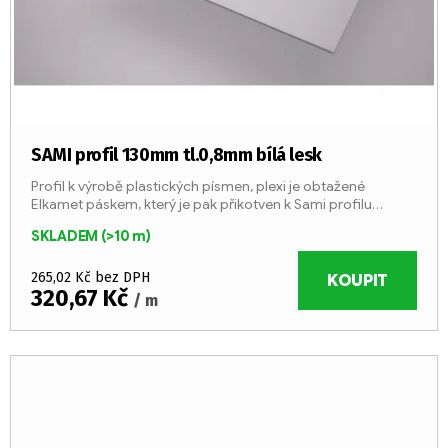
SAMI profil 130mm tl.0,8mm bílá lesk
Profil k výrobě plastických písmen, plexi je obtažené
Elkamet páskem, který je pak přikotven k Sami profilu
šroubováním, aby bylo možno kdykoliv opravit
SKLADEM
(>10 m)
elektroinstalaci uvnitř...
265,02 Kč bez DPH
KOUPIT
320,67 Kč
/ m