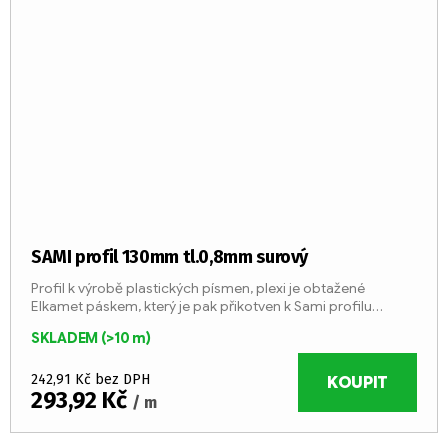
SAMI profil 130mm tl.0,8mm surový
Profil k výrobě plastických písmen, plexi je obtažené
Elkamet páskem, který je pak přikotven k Sami profilu
šroubováním, aby bylo možno kdykoliv opravit
SKLADEM
(>10 m)
elektroinstalaci uvnitř...
242,91 Kč bez DPH
KOUPIT
293,92 Kč
/ m