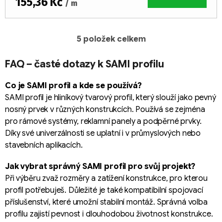
155,36 Kč
/ m
5
položek celkem
O
v
FAQ – časté dotazy k SAMI profilu
l
á
Co je SAMI profil a kde se používá?
d
a
SAMI profil je hliníkový tvarový profil, který slouží jako pevný
c
nosný prvek v různých konstrukcích. Používá se zejména
í
pro rámové systémy, reklamní panely a podpěrné prvky.
p
Díky své univerzálnosti se uplatní i v průmyslových nebo
r
stavebních aplikacích.
v
k
Jak vybrat správný SAMI profil pro svůj projekt?
y
Při výběru zvaž rozměry a zatížení konstrukce, pro kterou
v
profil potřebuješ. Důležité je také kompatibilní spojovací
ý
příslušenství, které umožní stabilní montáž. Správná volba
p
profilu zajistí pevnost i dlouhodobou životnost konstrukce.
i