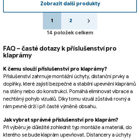
Zobrazit další produkty
S
O
t
1
2
v
r
l
á
14
položek celkem
á
n
k
d
FAQ – časté dotazy k příslušenství pro
o
a
klaprámy
v
c
á
í
n
K čemu slouží příslušenství pro klaprámy?
p
í
Příslušenství zahrnuje montážní úchyty, distanční prvky a
r
doplňky, které zajistí bezpečné a stabilní upevnění klaprámů
v
na stěny nebo do konstrukcí. Pomáhá eliminovat vibrace a
k
nechtěný pohyb vizuálů. Díky tomu vizuál zůstává rovný a
y
rám pevně drží i při časté výměně obsahu.
v
ý
Jak vybrat správné příslušenství pro klaprám?
p
Při výběru je důležité zohlednit typ montáže a materiál, do
i
s
kterého se bude klaprám upevňovat. Distancery a úchyty