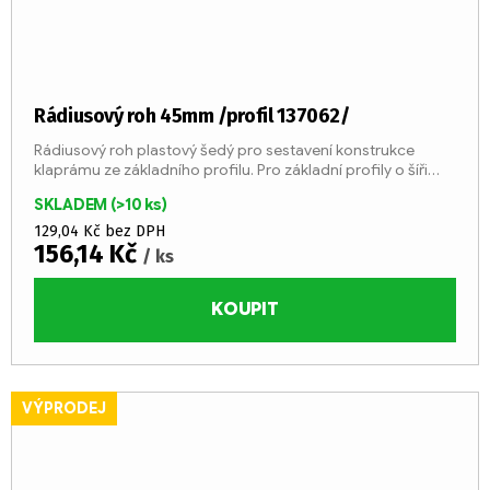
Rádiusový roh 45mm /profil 137062/
Rádiusový roh plastový šedý pro sestavení konstrukce
klaprámu ze základního profilu. Pro základní profily o šíři
32/45 mm – jednostranný surový (237120); jednostranný
SKLADEM
(>10 ks)
eloxovaný...
129,04 Kč bez DPH
156,14 Kč
/ ks
KOUPIT
VÝPRODEJ