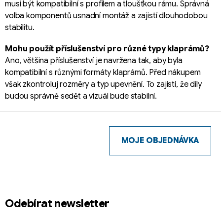
u
musí být kompatibilní s profilem a tloušťkou rámu. Správná
volba komponentů usnadní montáž a zajistí dlouhodobou
stabilitu.
Mohu použít příslušenství pro různé typy klaprámů?
Ano, většina příslušenství je navržena tak, aby byla
kompatibilní s různými formáty klaprámů. Před nákupem
však zkontroluj rozměry a typ upevnění. To zajistí, že díly
budou správně sedět a vizuál bude stabilní.
Z
á
p
MOJE OBJEDNÁVKA
a
t
í
Odebírat newsletter