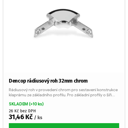
Dencop rádiusový roh 32mm chrom
Rádiusový roh v provedení chrom pro sestavení konstrukce
klaprámu ze základního profilu. Pro základní profily o šíři
32/45 mm – jednostranný surový (237120); jednostranný...
SKLADEM
(>10 ks)
26 Kč bez DPH
31,46 Kč
/ ks