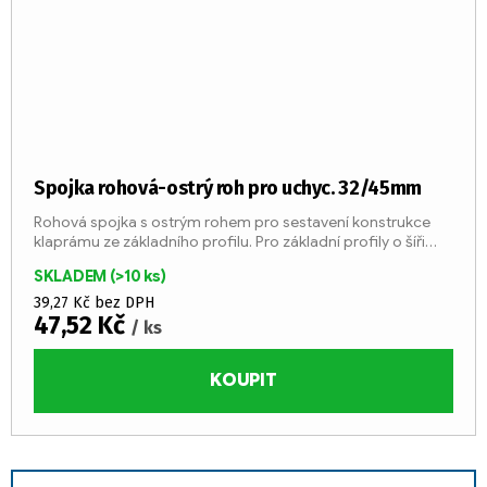
Spojka rohová-ostrý roh pro uchyc. 32/45mm
Rohová spojka s ostrým rohem pro sestavení konstrukce
klaprámu ze základního profilu. Pro základní profily o šíři
32/45 mm – jednostranný surový (237120); jednostranný...
SKLADEM
(>10 ks)
39,27 Kč bez DPH
47,52 Kč
/ ks
KOUPIT