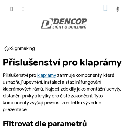
Přejít
NÁKUP
na
KOŠÍK
obsah
Signmaking
Domů
Příslušenství pro klaprámy
Příslušenství pro
klaprámy
zahrnuje komponenty, které
usnadňují upevnění, instalaci a stabilní fungování
klaprámových rámů. Najdeš zde díly jako montážní úchyty,
distanční prvky a krytky pro čisté zakončení. Tyto
komponenty zvyšují pevnost a estetiku výsledné
prezentace.
Filtrovat dle parametrů