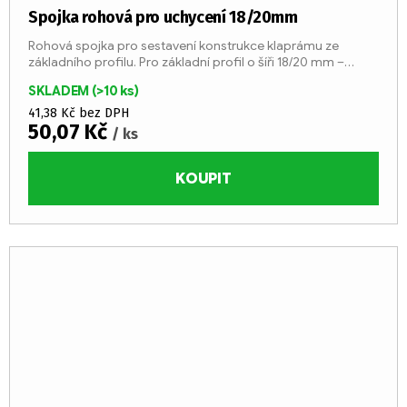
Spojka rohová pro uchycení 18/20mm
Rohová spojka pro sestavení konstrukce klaprámu ze
základního profilu. Pro základní profil o šíři 18/20 mm –
surový (237115); eloxovaný (237117). Spojky se montují...
SKLADEM
(>10 ks)
41,38 Kč bez DPH
50,07 Kč
/ ks
KOUPIT