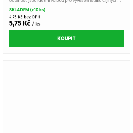
odolnosti jsou ideální volbou pro vyvěšení letáků či jiných
důležitých sdělení.
SKLADEM
(>10 ks)
4,75 Kč bez DPH
5,75 Kč
/ ks
KOUPIT