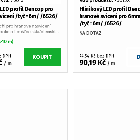
uktu:
73015
Kód produktu:
73015X
 LED profil Dencop pro
Hliníkový LED profil Den
vícení /tyč=6m/ /6526/
hranové svícení pro 6mm
/tyč=6m/ /6526/
ofil pro hranové nasvícení
olic o tloušťce skla/plexiskla
NA DOTAZ
 pro LED pásky o šířce max.
(>10 m)
onem max. 15W/m. Profil je
ez DPH
74,54 Kč bez DPH
KOUPIT
D
Kč
90,19 Kč
/ m
/ m