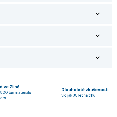
d ve Zlíně
Dlouholeté zkušenosti
 800 tun materiálu
víc jak 30 let na trhu
dem