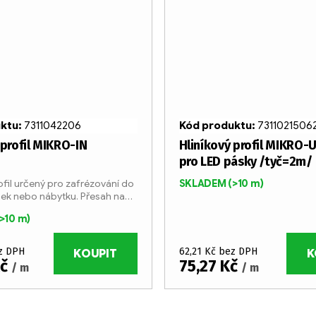
uktu:
7311042206
Kód produktu:
7311021506
 profil MIKRO-IN
Hliníkový profil MIKRO-
pro LED pásky /tyč=2m/
ofil určený pro zafrézování do
SKLADEM
(>10 m)
ek nebo nábytku. Přesah na
traně profilu skryje případné
(>10 m)
 způsobené frézováním nebo
il...
ez DPH
62,21 Kč bez DPH
KOUPIT
K
Kč
75,27 Kč
/ m
/ m