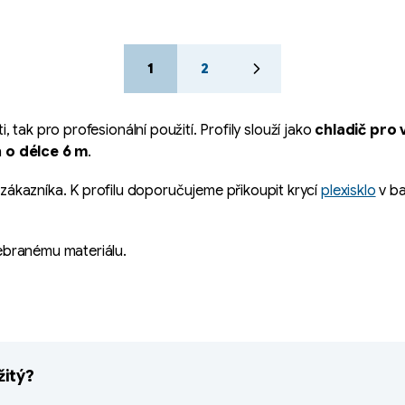
S
1
2
t
r
á
tak pro profesionální použití. Profily slouží jako
n
chladič pro 
k
h
o délce 6 m
.
o
v
 zákazníka. K profilu doporučujeme přikoupit krycí
plexisklo
v ba
á
n
í
ebranému materiálu.
žitý?