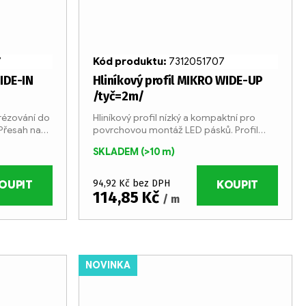
7
Kód produktu:
7312051707
WIDE-IN
Hliníkový profil MIKRO WIDE-UP
/tyč=2m/
frézování do
Hliníkový profil nízký a kompaktní pro
Přesah na
povrchovou montáž LED pásků. Profil
je případné
vhodný pro LED pásky o šířce max 12 mm
SKLADEM
(>10 m)
áním nebo
a příkonem max. 25W/m. Profil je vyráběn
ve 2 metrových...
94,92 Kč bez DPH
OUPIT
KOUPIT
114,85 Kč
/ m
NOVINKA