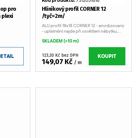
Kód produktu:
7312031818
cop pro
Hliníkový profil CORNER 12
 plexi
/tyč=2m/
ALU profil 18x18 CORNER 12 - anodizovaný
- uplatnění najde při osvětlení nábytku,
schodů, reklamních vitrín, barů, hotelů,
SKLADEM
(>10 m)
pracovních stanovišť atd.
123,20 Kč bez DPH
ETAIL
KOUPIT
149,07 Kč
/ m