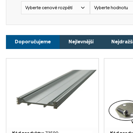
Vyberte cenové rozpětí
Vyberte hodnotu
Ř
Doporučujeme
Nejlevnější
Nejdražš
a
z
V
e
ý
n
p
í
i
p
s
r
p
o