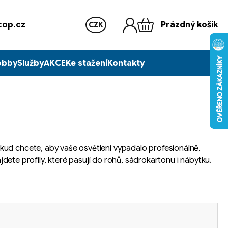
op.cz
Prázdný košík
CZK
obby
Služby
AKCE
Ke stažení
Kontakty
kud chcete, aby vaše osvětlení vypadalo profesionálně,
jdete profily, které pasují do rohů, sádrokartonu i nábytku.