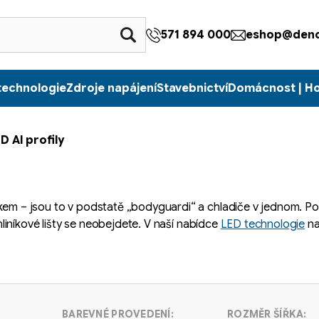
571 894 000
eshop@denc
technologie
Zdroje napájení
Stavebnictví
Domácnost | H
D Al profily
ňkem – jsou to v podstatě „bodyguardi“ a chladiče v jednom. Po
 hliníkové lišty se neobejdete. V naší nabídce
LED technologie
na
BAREVNÉ PROVEDENÍ:
ROZMĚR ŠÍŘKA: