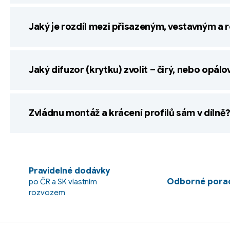
p
i
s
Jaký je rozdíl mezi přisazeným, vestavným a
u
Jaký difuzor (krytku) zvolit – čirý, nebo opálo
Zvládnu montáž a krácení profilů sám v dílně
Pravidelné dodávky
Odborné porad
po ČR a SK vlastním
rozvozem