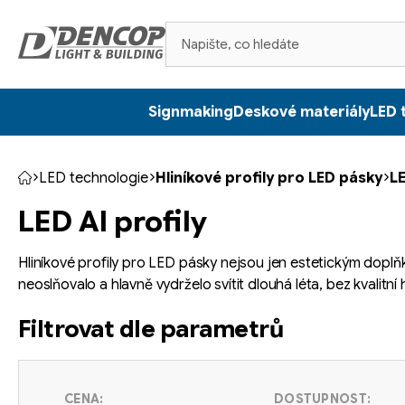
Přejít
na
obsah
Signmaking
Deskové materiály
LED 
LED technologie
Hliníkové profily pro LED pásky
LE
Domů
LED Al profily
Hliníkové profily pro LED pásky nejsou jen estetickým dopl
neoslňovalo a hlavně vydrželo svítit dlouhá léta, bez kvalitní
Filtrovat dle parametrů
CENA:
DOSTUPNOST: