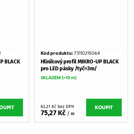
2
Kód produktu:
73110215064
UP BLACK
Hliníkový profil MIKRO-UP BLACK
pro LED pásky /tyč=3m/
SKLADEM
(>10 m)
62,21 Kč bez DPH
OUPIT
KOUPIT
75,27 Kč
/ m