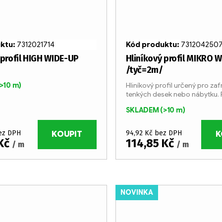
uktu:
7312021714
Kód produktu:
731204250
 profil HIGH WIDE-UP
Hliníkový profil MIKRO 
/tyč=2m/
(>10 m)
Hliníkový profil určený pro za
tenkých desek nebo nábytku. 
pohledové straně profilu skry
SKLADEM
(>10 m)
nerovnosti způsobené frézov
řezáním. Profil...
bez DPH
94,92 Kč bez DPH
KOUPIT
K
 Kč
114,85 Kč
/ m
/ m
NOVINKA