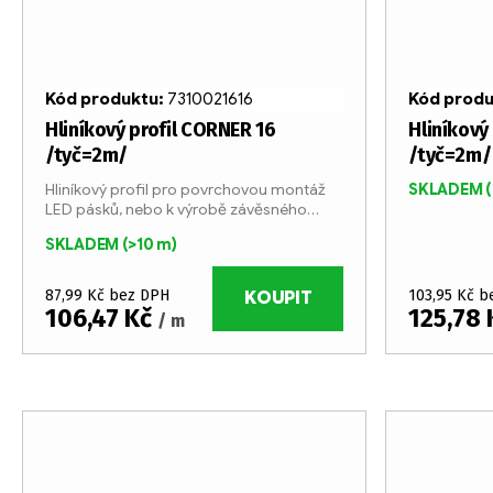
Kód produktu:
7310021616
Kód prod
Hliníkový profil CORNER 16
Hliníkový
/tyč=2m/
/tyč=2m/
Hliníkový profil pro povrchovou montáž
SKLADEM
LED pásků, nebo k výrobě závěsného
svítidla. Profil vhodný pro LED pásky o
SKLADEM
(>10 m)
šířce max 10 mm a příkonem max. 20W/m.
Profil je vyráběn...
87,99 Kč bez DPH
103,95 Kč 
KOUPIT
106,47 Kč
125,78
/ m