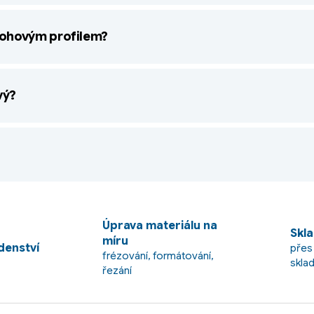
 rohovým profilem?
vý?
?
Úprava materiálu na
Skla
míru
enství
přes
frézování, formátování,
skla
řezání