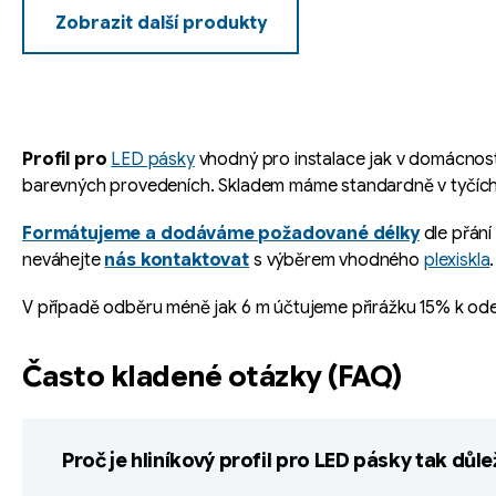
Zobrazit další produkty
O
v
l
á
Profil pro
LED pásky
vhodný pro instalace jak v domácnosti, 
d
barevných provedeních. Skladem máme standardně v tyčíc
a
c
Formátujeme a dodáváme požadované délky
dle přání
neváhejte
nás kontaktovat
s výběrem vhodného
plexiskla
.
í
p
V případě odběru méně jak 6 m účtujeme přirážku 15% k od
r
v
Často kladené otázky (FAQ)
k
y
v
Proč je hliníkový profil pro LED pásky tak důle
ý