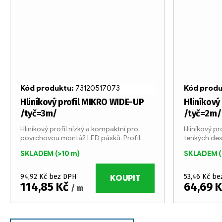
Kód produktu:
73120517073
Kód prod
Hliníkový profil MIKRO WIDE-UP
Hliníkový
/tyč=3m/
/tyč=2m/
Hliníkový profil nízký a kompaktní pro
Hliníkový pr
povrchovou montáž LED pásků. Profil
tenkých des
vhodný pro LED pásky o šířce max 12 mm
pohledové s
SKLADEM
(>10 m)
SKLADEM
a příkonem max. 25W/m. Profil je vyráběn
nerovnosti
ve 3 metrových...
řezáním. Prof
94,92 Kč bez DPH
53,46 Kč b
KOUPIT
114,85 Kč
64,69 
/ m