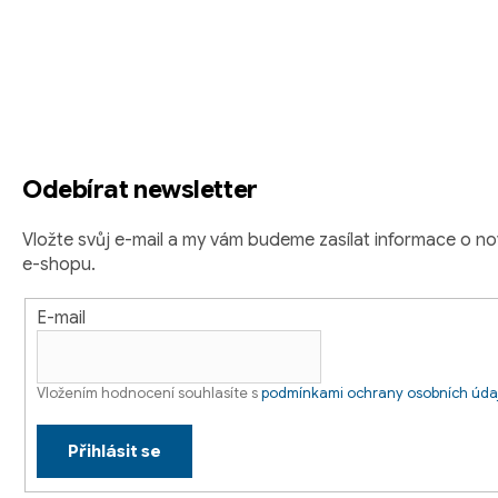
Z
á
p
a
t
Odebírat newsletter
í
Vložte svůj e-mail a my vám budeme zasílat informace o 
e-shopu.
E-mail
Vložením hodnocení souhlasíte s
podmínkami ochrany osobních úda
Přihlásit se