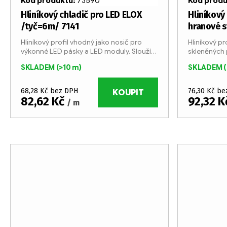
r
Kód produktu:
73590
Kód prod
d
o
Hliníkový chladič pro LED ELOX
Hliníkový
/tyč=6m/ 7141
hranové s
u
d
Hliníkový profil vhodný jako nosič pro
Hliníkový pr
výkonné LED pásky a LED moduly. Slouží
skleněných p
k
u
jako chladič až do výkonu 30W. Profil je
8 mm.Vhodný
SKLADEM
(>10 m)
SKLADEM
vyráběn v 6-ti metrových tyčích z
8 mm a přík
t
k
eloxovaného...
vyráběn...
68,28 Kč bez DPH
76,30 Kč b
ů
KOUPIT
t
82,62 Kč
92,32 
/ m
ů