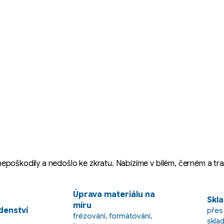
epoškodily a nedošlo ke zkratu. Nabízíme v bílém, černém a tr
Úprava materiálu na
Skla
míru
enství
přes
frézování, formátování,
skla