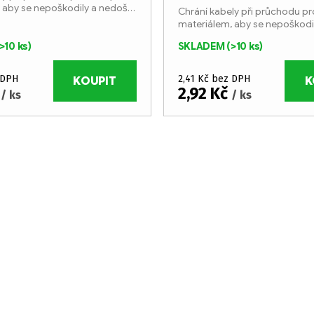
 aby se nepoškodily a nedošlo
Chrání kabely při průchodu p
materiálem, aby se nepoškodi
ke zkratu.
>10 ks)
SKLADEM
(>10 ks)
 DPH
2,41 Kč bez DPH
KOUPIT
K
č
2,92 Kč
/ ks
/ ks