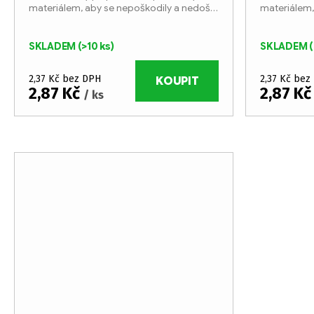
u
d
materiálem, aby se nepoškodily a nedošlo
materiálem,
ke zkratu.
ke zkratu.
k
u
SKLADEM
(>10 ks)
SKLADEM
(
t
k
2,37 Kč bez DPH
2,37 Kč bez
ů
KOUPIT
t
2,87 Kč
2,87 K
/ ks
ů