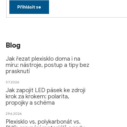
Přihlásit se
Blog
Jak řezat plexisklo doma i na
míru: nástroje, postup a tipy bez
prasknutí
3.7.2026
Jak zapojit LED pásek ke zdroji
krok za krokem: polarita,
propojky a schéma
29.6.2026
Plexisklo vs. polykarbonát vs.