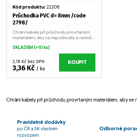
Kód produktu:
22208
Průchodka PVC d= 8mm /code
2798/
Chrání kabely při průchodu provrtaným
materiálem, aby se nepoškodily a nedošlo
ke zkratu.
SKLADEM
(>10 ks)
2,78 Kč bez DPH
KOUPIT
3,36 Kč
/ ks
O
v
Chrání kabely při průchodu provrtaným materiálem, aby se n
l
á
d
Pravidelné dodávky
Odborné porad
po ČR a SK vlastním
a
rozvozem