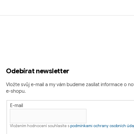
c
í
p
Z
r
á
v
k
p
y
a
v
ý
t
Odebírat newsletter
p
í
i
Vložte svůj e-mail a my vám budeme zasílat informace o 
s
e-shopu.
u
E-mail
Vložením hodnocení souhlasíte s
podmínkami ochrany osobních úda