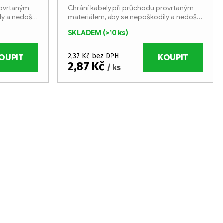
rovrtaným
Chrání kabely při průchodu provrtaným
ly a nedošlo
materiálem, aby se nepoškodily a nedošlo
ke zkratu.
SKLADEM
(>10 ks)
2,37 Kč bez DPH
OUPIT
KOUPIT
2,87 Kč
/ ks