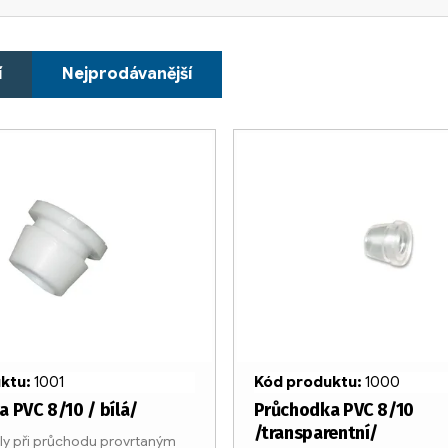
í
Nejprodávanější
uktu:
1001
Kód produktu:
1000
 PVC 8/10 / bílá/
Průchodka PVC 8/10
/transparentní/
ly při průchodu provrtaným