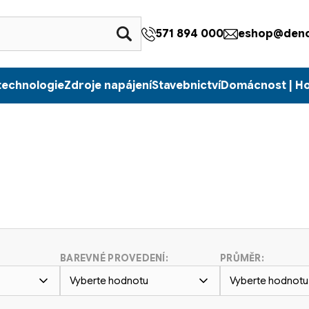
571 894 000
eshop@denc
technologie
Zdroje napájení
Stavebnictví
Domácnost | H
BAREVNÉ PROVEDENÍ:
PRŮMĚR:
Vyberte hodnotu
Vyberte hodnotu