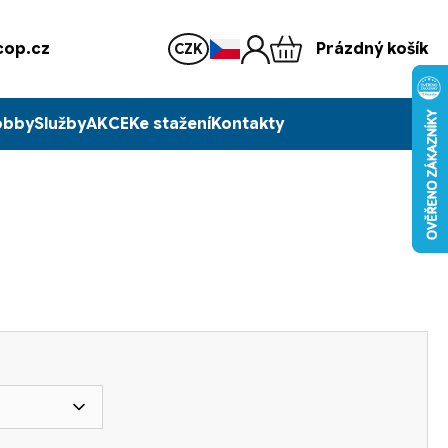
op.cz
Prázdný košík
CZK
obby
Služby
AKCE
Ke stažení
Kontakty