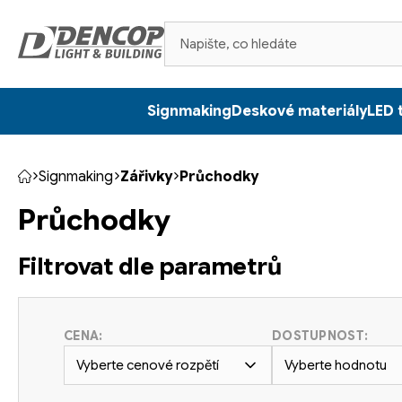
Přejít
na
obsah
Signmaking
Deskové materiály
LED 
Signmaking
Zářivky
Průchodky
Domů
Průchodky
Filtrovat dle parametrů
CENA:
DOSTUPNOST:
Vyberte cenové rozpětí
Vyberte hodnotu