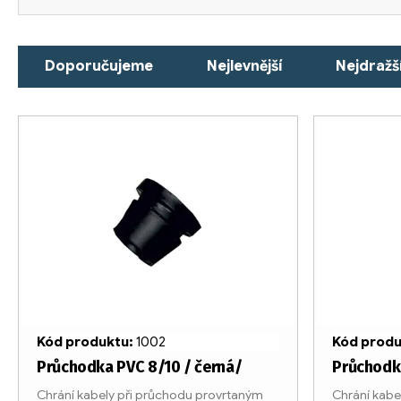
Ř
Doporučujeme
Nejlevnější
Nejdražš
a
z
V
e
ý
n
p
í
i
p
s
r
p
o
r
Kód produktu:
1002
Kód prod
d
o
Průchodka PVC 8/10 / černá/
Průchodka
Chrání kabely při průchodu provrtaným
Chrání kabe