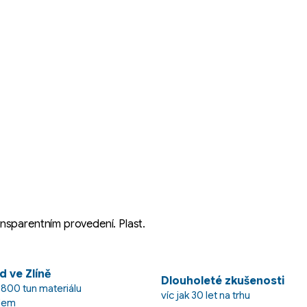
ansparentním provedení. Plast.
d ve Zlíně
Dlouholeté zkušenosti
 800 tun materiálu
víc jak 30 let na trhu
dem