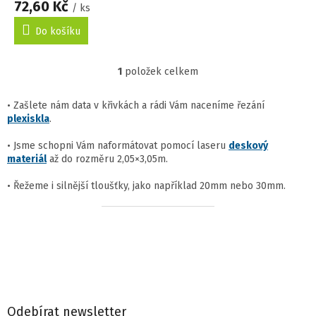
72,60 Kč
/ ks
Do košíku
1
položek celkem
O
v
l
• Zašlete nám data v křivkách a rádi Vám naceníme řezání
á
plexiskla
.
d
a
• Jsme schopni Vám naformátovat pomocí laseru
deskový
c
materiál
až do rozměru 2,05×3,05m.
í
p
• Řežeme i silnější tloušťky, jako například 20mm nebo 30mm.
r
v
Z
k
á
y
p
v
a
ý
t
p
í
i
s
Odebírat newsletter