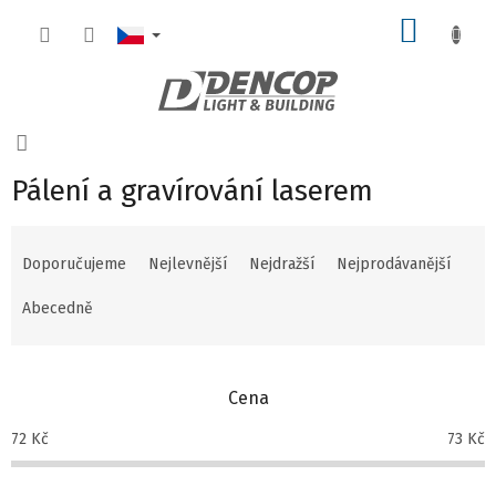
Přejít
NÁKUP
na
obsah
KOŠÍK
Domů
Pálení a gravírování laserem
Ř
a
Doporučujeme
Nejlevnější
Nejdražší
Nejprodávanější
z
e
Abecedně
n
í
p
Cena
r
o
72
Kč
73
Kč
d
u