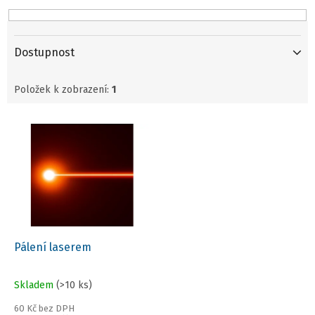
k
t
ů
Dostupnost
Položek k zobrazení:
1
V
ý
p
i
s
p
r
o
d
Pálení laserem
u
k
Skladem
(>10 ks)
t
ů
60 Kč bez DPH