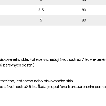
5
80
3-5
80
5
80
 pískovaného skla. Fólie se vyznačují životností až 7 let v exte
6 barevných odstínů.
t zmrzlého, leptaného nebo pískovaného skla.
ikace s životností až 5 let. Řada je opatřena transparentním per