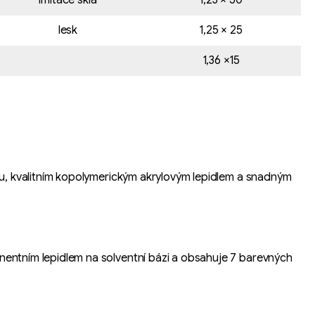
imitace skla
1,23 × 50
lesk
1,25 × 25
1,36 ×15
riéru, kvalitním kopolymerickým akrylovým lepidlem a snadným
manentním lepidlem na solventní bázi a obsahuje 7 barevných