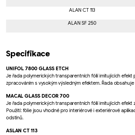
c
í
ALAN CT 113
p
ALAN SF 250
r
v
k
y
Specifikace
v
ý
UNIFOL 7800 GLASS ETCH
p
Je řada polymerických transparentních fólií imitujících efekt
i
zpracováním s vysokým výsledným efektem. Řada obsahuje 
s
u
MACAL GLASS DECOR 700
Je řada polymerických transparentních fólií imitujících efek
Použití: fólie jsou vhodné pro interiérové i exteriérové apl
odstínů.
ASLAN CT 113