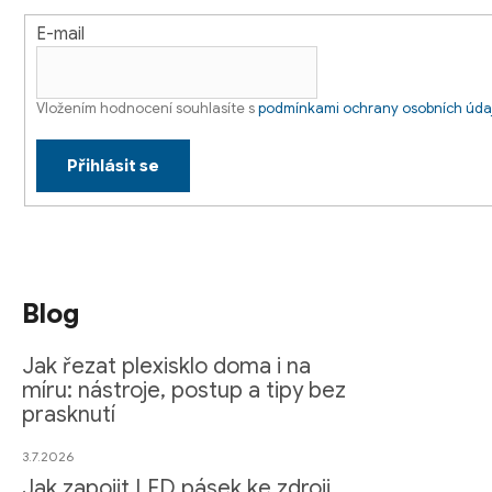
E-mail
Vložením hodnocení souhlasíte s
podmínkami ochrany osobních úda
Přihlásit se
Blog
Jak řezat plexisklo doma i na
míru: nástroje, postup a tipy bez
prasknutí
3.7.2026
Jak zapojit LED pásek ke zdroji