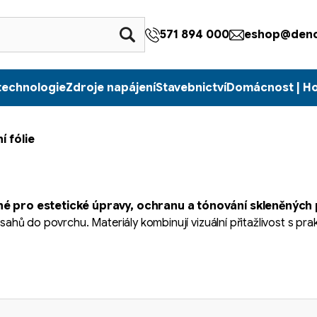
571 894 000
eshop@denc
technologie
Zdroje napájení
Stavebnictví
Domácnost | H
 fólie
né pro estetické úpravy, ochranu a tónování skleněných
ásahů do povrchu. Materiály kombinují vizuální přitažlivost s pra