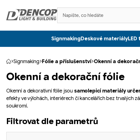
Přejít
na
obsah
Signmaking
Deskové materiály
LED 
Signmaking
Fólie a příslušenství
Okenní a dekorační
Domů
Okenní a dekorační fólie
Okenní a dekorativní fólie jsou
samolepicí materiály urče
efekty ve výlohách, interiérech či kancelářích bez trvalých z
soukromí.
Filtrovat dle parametrů