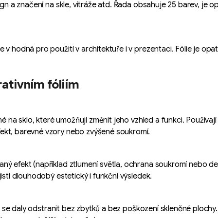
ign a značení na skle, vitráže atd. Řada obsahuje 25 barev, je 
 v hodná pro použití v architektuře i v prezentaci. Fólie je op
ativním fóliím
é na sklo, které umožňují změnit jeho vzhled a funkci. Používaj
fekt, barevné vzory nebo zvýšené soukromí.
ý efekt (například ztlumení světla, ochrana soukromí nebo deko
istí dlouhodobý estetický i funkční výsledek.
aby se daly odstranit bez zbytků a bez poškození skleněné plochy