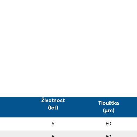
Životnost
Tloušťka
(let)
(µm)
5
80