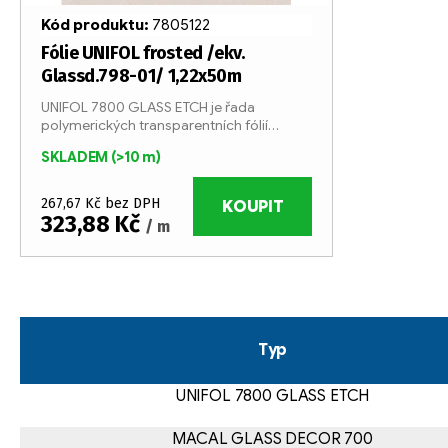
o
r
Kód produktu:
7805122
d
o
Fólie UNIFOL frosted /ekv.
Glassd.798-01/ 1,22x50m
u
d
UNIFOL 7800 GLASS ETCH je řada
polymerických transparentních fólií
k
u
imitujících efekt pískovaného skla.
SKLADEM
(>10 m)
t
k
267,67 Kč bez DPH
ů
KOUPIT
t
323,88 Kč
/ m
ů
O
v
l
Typ
á
UNIFOL 7800 GLASS ETCH
d
a
MACAL GLASS DECOR 700