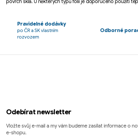
povrch skla. U některých typů fólií je doporučeno použití te
Pravidelné dodávky
Odborné porad
po ČR a SK vlastním
rozvozem
Z
á
p
a
t
Odebírat newsletter
í
Vložte svůj e-mail a my vám budeme zasílat informace o 
e-shopu.