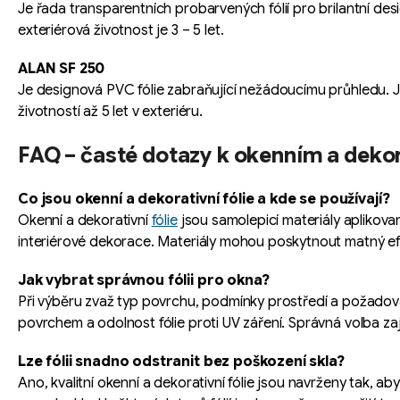
Je řada transparentních probarvených fólií pro brilantní des
exteriérová životnost je 3 – 5 let.
ALAN SF 250
Je designová PVC fólie zabraňující nežádoucímu průhledu. Je
životností až 5 let v exteriéru.
FAQ – časté dotazy k okenním a dekor
Co jsou okenní a dekorativní fólie a kde se používají?
Okenní a dekorativní
fólie
jsou samolepicí materiály aplikovan
interiérové dekorace. Materiály mohou poskytnout matný e
Jak vybrat správnou fólii pro okna?
Při výběru zvaž typ povrchu, podmínky prostředí a požadovan
povrchem a odolnost fólie proti UV záření. Správná volba zaj
Lze fólii snadno odstranit bez poškození skla?
Ano, kvalitní okenní a dekorativní fólie jsou navrženy tak, 