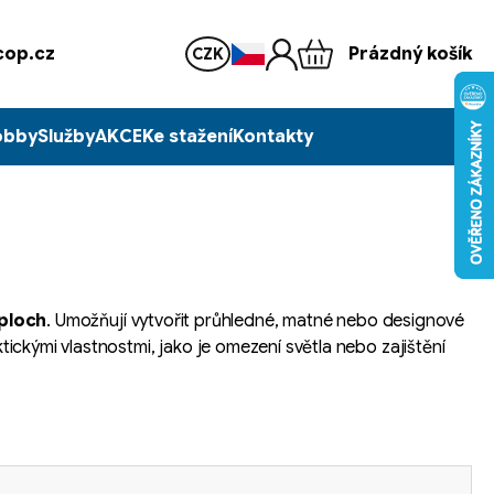
op.cz
Prázdný košík
CZK
obby
Služby
AKCE
Ke stažení
Kontakty
 ploch
. Umožňují vytvořit průhledné, matné nebo designové
ktickými vlastnostmi, jako je omezení světla nebo zajištění