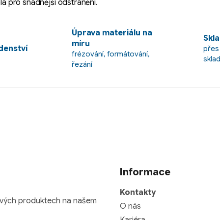
pla pro snadnější odstranění.
Úprava materiálu na
Skla
míru
enství
přes
frézování, formátování,
skla
řezání
Informace
Kontakty
nových produktech na našem
O nás