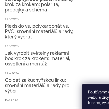
krok za krokem: polarita,
propojky a schéma
29.6.2026
Plexisklo vs. polykarbonát vs.
PVC: srovnání materiálů a rady,
který vybrat
25.6.2026
Jak vyrobit světelný reklamní
box krok za krokem: materiál,
osvětlení a montáž
22.6.2026
Co dát za kuchyňskou linku:
srovnání materiálů a rady pro
výběr
Používáme c
webu a díky
18.6.2026
funkce, výk