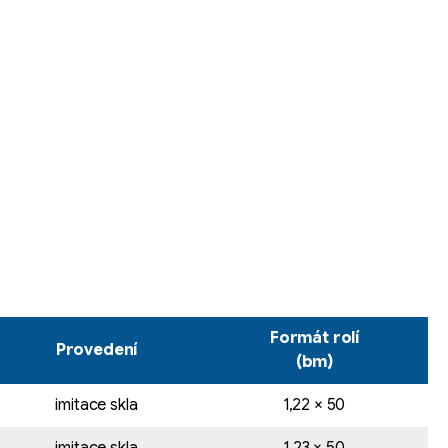
Formát rolí
Provedení
(bm)
imitace skla
1,22 × 50