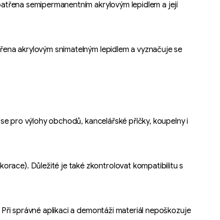
opatřena semipermanentním akrylovým lepidlem a její
atřena akrylovým snímatelným lepidlem a vyznačuje se
í se pro výlohy obchodů, kancelářské příčky, koupelny i
race). Důležité je také zkontrolovat kompatibilitu s
. Při správné aplikaci a demontáži materiál nepoškozuje