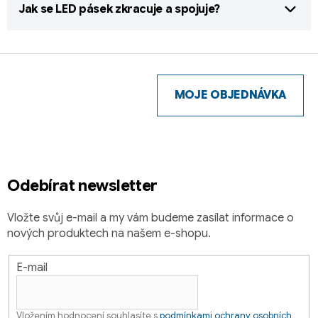
Jak se LED pásek zkracuje a spojuje?
Z
á
p
MOJE OBJEDNÁVKA
a
t
í
Odebírat newsletter
Vložte svůj e-mail a my vám budeme zasílat informace o
nových produktech na našem e-shopu.
E-mail
Vložením hodnocení souhlasíte s
podmínkami ochrany osobních