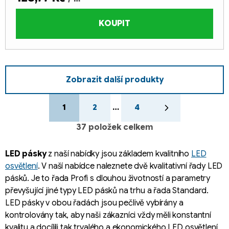
KOUPIT
Zobrazit další produkty
S
O
t
1
2
…
4
v
r
l
á
37
položek celkem
á
n
k
d
LED pásky
z naší nabídky jsou základem kvalitního
LED
o
a
v
osvětlení
. V naší nabídce naleznete dvě kvalitativní řady LED
c
á
pásků. Je to řada Profi s dlouhou životností a parametry
í
n
převyšující jiné typy LED pásků na trhu a řada Standard.
p
í
LED pásky v obou řadách jsou pečlivě vybírány a
r
v
kontrolovány tak, aby naši zákazníci vždy měli konstantní
k
kvalitu a docílili tak trvalého a ekonomického LED osvětlení.