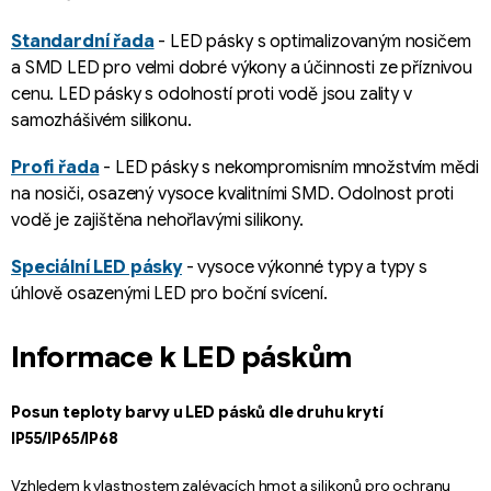
Standardní řada
- LED pásky s optimalizovaným nosičem
a SMD LED pro velmi dobré výkony a účinnosti ze příznivou
cenu. LED pásky s odolností proti vodě jsou zality v
samozhášivém silikonu.
Profi řada
- LED pásky s nekompromisním množstvím mědi
na nosiči, osazený vysoce kvalitními SMD. Odolnost proti
vodě je zajištěna nehořlavými silikony.
Speciální LED pásky
- vysoce výkonné typy a typy s
úhlově osazenými LED pro boční svícení.
Informace k LED páskům
Posun teploty barvy u LED pásků dle druhu krytí
IP55/IP65/IP68
Vzhledem k vlastnostem zalévacích hmot a silikonů pro ochranu