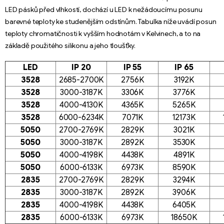
LED pásků před vlhkostí, dochází u LED k nežádoucímu posunu
barevné teploty ke studenějším odstínům. Tabulka níže uvádí posun
teploty chromatičnosti k vyšším hodnotám v Kelvinech, a to na
základě použitého silikonu a jeho tloušťky.
LED
IP 20
IP 55
IP 65
3528
2685-2700K
2756K
3192K
3528
3000-3187K
3306K
3776K
3528
4000-4130K
4365K
5265K
3528
6000-6234K
7071K
12173K
5050
2700-2769K
2829K
3021K
5050
3000-3187K
2892K
3530K
5050
4000-4198K
4438K
4891K
5050
6000-6133K
6973K
8590K
2835
2700-2769K
2829K
3294K
2835
3000-3187K
2892K
3906K
2835
4000-4198K
4438K
6405K
2835
6000-6133K
6973K
18650K