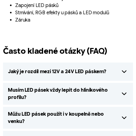
Zapojení LED pásků
Stmívání, RGB efekty u pásků a LED modulů
Záruka
Často kladené otázky (FAQ)
Jaký je rozdíl mezi 12V a 24V LED páskem?
Musím LED pásek vždy lepit do hliníkového
profilu?
Můžu LED pásek použít i v koupelně nebo
venku?