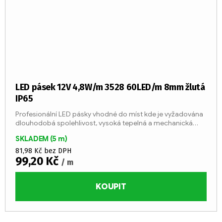
LED pásek 12V 4,8W/m 3528 60LED/m 8mm žlutá
IP65
Profesionální LED pásky vhodné do míst kde je vyžadována
dlouhodobá spolehlivost, vysoká tepelná a mechanická
odolnost a nízký pokles svítivosti v řádu let.
SKLADEM
(5 m)
81,98 Kč bez DPH
99,20 Kč
/ m
KOUPIT