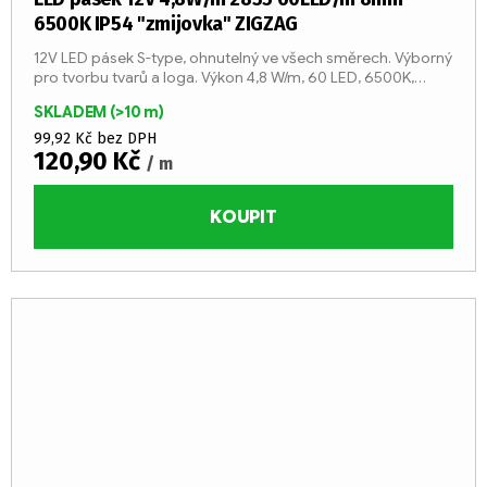
6500K IP54 "zmijovka" ZIGZAG
12V LED pásek S-type, ohnutelný ve všech směrech. Výborný
pro tvorbu tvarů a loga. Výkon 4,8 W/m, 60 LED, 6500K,
studenná bílá. LED pásek je opatřen silikonovou vrstvou
SKLADEM
(>10 m)
pro...
99,92 Kč bez DPH
120,90 Kč
/ m
KOUPIT