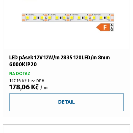
r
k
o
t
d
ů
u
k
t
ů
LED pásek 12V 12W/m 2835 120LED/m 8mm
6000K IP20
NA DOTAZ
147,16 Kč bez DPH
178,06 Kč
/ m
DETAIL