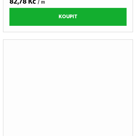
82,78 Kč
/ m
KOUPIT