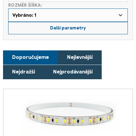
ROZMĚR ŠÍŘKA:
Vybráno: 1
Další parametry
Ř
Doporučujeme
Nejlevnější
a
z
Nejdražší
Nejprodávanější
e
n
V
í
ý
p
p
r
i
o
s
d
p
u