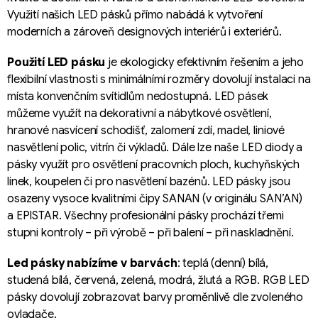
y
Využití našich LED pásků přímo nabádá k vytvoření
v
moderních a zároveň designových interiérů i exteriérů.
ý
p
Použití LED pásku
je ekologicky efektivním řešením a jeho
i
flexibilní vlastnosti s minimálními rozměry dovolují instalaci na
s
místa konvenčním svítidlům nedostupná. LED pásek
u
můžeme využít na dekorativní a nábytkové osvětlení,
hranové nasvícení schodišť, zalomení zdí, madel, liniové
nasvětlení polic, vitrín či výkladů. Dále lze naše LED diody a
pásky využít pro osvětlení pracovních ploch, kuchyňských
linek, koupelen či pro nasvětlení bazénů. LED pásky jsou
osazeny vysoce kvalitními čipy SANAN (v originálu SAN’AN)
a EPISTAR. Všechny profesionální pásky prochází třemi
stupni kontroly – při výrobě – při balení – při naskladnění.
Led pásky nabízíme v barvách
: teplá (denní) bílá,
studená bílá, červená, zelená, modrá, žlutá a RGB. RGB LED
pásky dovolují zobrazovat barvy proměnlivě dle zvoleného
ovladače.