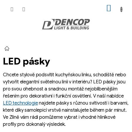
Přejít
NÁKUP
na
KOŠÍK
obsah
Domů
LED pásky
Chcete stylově podsvítit kuchyňskou linku, schodiště nebo
vytvořit elegantní světelnou linii v interiéru? LED pásky jsou
pro svou ohebnost a snadnou montáž nejoblíbenějším
řešením pro dekorativní i funkční osvětlení. V naší nabídce
LED technologie
najdete pásky s různou svítivostí i barvami,
které díky samolepicí vrstvě nainstalujete během pár minut.
Ve Zlíně vám rádi pomůžeme vybrat i vhodné hliníkové
profily pro dokonalý výsledek.