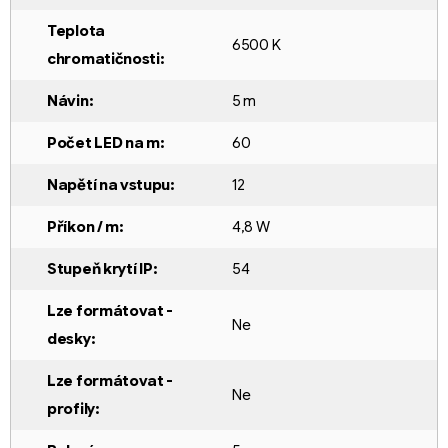
Teplota
6500 K
chromatičnosti
:
Návin
:
5 m
Počet LED na m
:
60
Napětí na vstupu
:
12
Příkon / m
:
4,8 W
Stupeň krytí IP
:
54
Lze formátovat -
Ne
desky
:
Lze formátovat -
Ne
profily
: