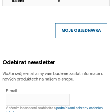
Balení
:
5
Z
á
p
MOJE OBJEDNÁVKA
a
t
í
Odebírat newsletter
Vložte svůj e-mail a my vám budeme zasílat informace o
nových produktech na našem e-shopu.
E-mail
Vložením hodnocení souhlasíte s
podmínkami ochrany osobních