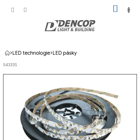
Přejít
NÁKUP
na
KOŠÍK
obsah
LED technologie
LED pásky
Domů
54333S