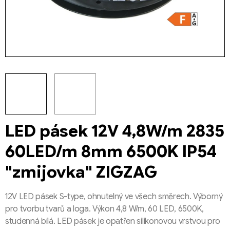
LED pásek 12V 4,8W/m 2835
60LED/m 8mm 6500K IP54
"zmijovka" ZIGZAG
12V LED pásek S-type, ohnutelný ve všech směrech. Výborný
pro tvorbu tvarů a loga. Výkon 4,8 W/m, 60 LED, 6500K,
studenná bílá. LED pásek je opatřen silikonovou vrstvou pro