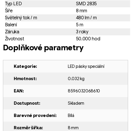
Typ LED
SMD 2835
Šíře
8 mm
Světelný tok / m
480 lm / m
Balení
5 m
Záruka
3 roky
Životnost
50.000 hod
Doplňkové parametry
Kategorie
:
LED pásky speciální
Hmotnost
:
0.032 kg
EAN
:
8596032068610
Dostupnost
:
Skladem
Barevné provedení
:
Bílá
Rozměr šířka
:
8 mm