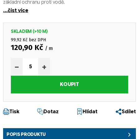
základní ochranu proti vodě.
...číst více
SKLADEM
(>10 M)
99,92 Kč bez DPH
120,90 Kč
/ m
Měrná cena:
−
+
KOUPIT
Tisk
Dotaz
Hlídat
Sdílet
POPIS PRODUKTU