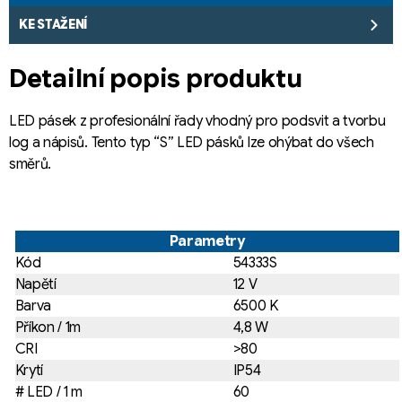
KE STAŽENÍ
Detailní popis produktu
LED pásek z profesionální řady vhodný pro podsvit a tvorbu
log a nápisů. Tento typ “S” LED pásků lze ohýbat do všech
směrů.
Parametry
Kód
54333S
Napětí
12 V
Barva
6500 K
Příkon / 1m
4,8 W
CRI
>80
Krytí
IP54
# LED / 1 m
60