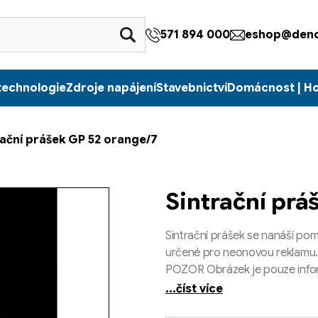
571 894 000
eshop@denc
technologie
Zdroje napájení
Stavebnictví
Domácnost | H
rační prášek GP 52 orange/7
Sintrační prá
Sintrační prášek se nanáší pomo
určené pro neonovou reklamu.
POZOR Obrázek je pouze informa
...číst více