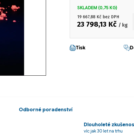
SKLADEM
(0,75 KG)
19 667,88 Kč bez DPH
23 798,13 Kč
/ kg
Měrná cena:
Tisk
D
Odborné poradenství
Dlouholeté zkušenos
víc jak 30 let na trhu