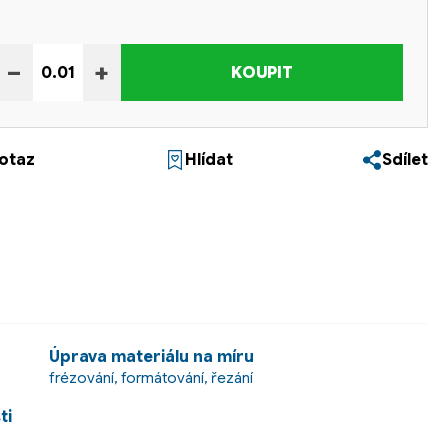
−
+
KOUPIT
otaz
Hlídat
Sdílet
Úprava materiálu na míru
frézování, formátování, řezání
ti