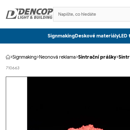
Přejít
na
obsah
Signmaking
Deskové materiály
LED 
Signmaking
Neonová reklama
Sintrační prášky
Sint
Domů
710663