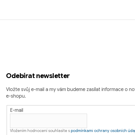
Z
á
p
a
t
Odebírat newsletter
í
Vložte svůj e-mail a my vám budeme zasílat informace o 
e-shopu.
E-mail
Vložením hodnocení souhlasíte s
podmínkami ochrany osobních úda