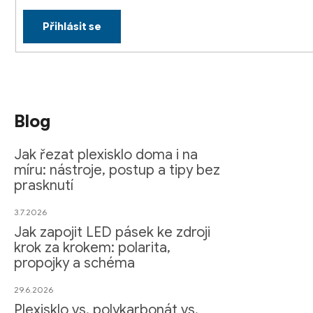
Přihlásit se
Blog
Jak řezat plexisklo doma i na
míru: nástroje, postup a tipy bez
prasknutí
3.7.2026
Jak zapojit LED pásek ke zdroji
krok za krokem: polarita,
propojky a schéma
29.6.2026
Plexisklo vs. polykarbonát vs.