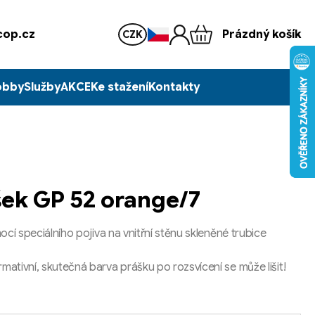
op.cz
Prázdný košík
CZK
obby
Služby
AKCE
Ke stažení
Kontakty
šek GP 52 orange/7
cí speciálního pojiva na vnitřní stěnu skleněné trubice
tivní, skutečná barva prášku po rozsvícení se může lišit!