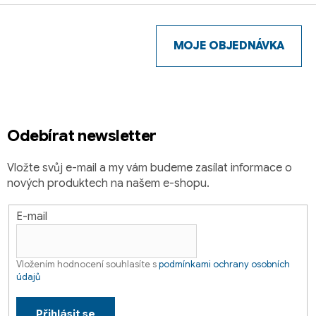
Z
á
p
MOJE OBJEDNÁVKA
a
t
í
Odebírat newsletter
Vložte svůj e-mail a my vám budeme zasílat informace o
nových produktech na našem e-shopu.
E-mail
Vložením hodnocení souhlasíte s
podmínkami ochrany osobních
údajů
Přihlásit se