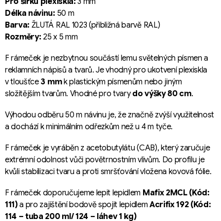
Pro šířku plexiskla:
3 mm
Délka návinu:
50 m
Barva:
ŽLUTÁ RAL 1023 (přibližná barvě RAL)
Rozměry:
25 x 5 mm
F rámeček je nezbytnou součástí lemu světelných písmen a
reklamních nápisů a tvarů. Je vhodný pro ukotvení plexiskla
v tloušťce
3 mm
k plastickým písmenům nebo jiným
složitějším tvarům. Vhodné pro tvary
do výšky 80 cm
.
Výhodou odběru 50 m návinu je, že značně zvýší využitelnost
a dochází k minimálním odřezkům než u 4 m tyče.
F rámeček je vyráběn z acetobutylátu (CAB), který zaručuje
extrémní odolnost vůči povětrnostním vlivům. Do profilu je
kvůli stabilizaci tvaru a proti smršťování vložena kovová fólie.
F rámeček doporučujeme lepit lepidlem
Mafix 2MCL (Kód:
111)
a pro zajištění bodově spojit lepidlem
Acrifix 192 (Kód:
114 – tuba 200 ml/ 124 – láhev 1 kg)