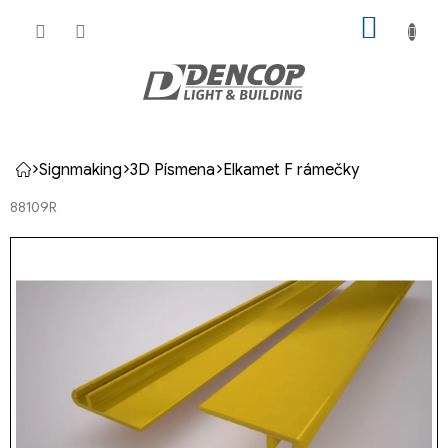
Přejít
NÁKUP
na
KOŠÍK
obsah
Signmaking
3D Písmena
Elkamet F rámečky
Domů
88109R