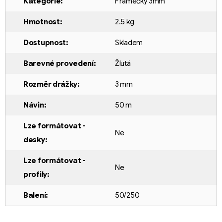
Kategorie
:
F rámečky 3mm
Hmotnost
:
2.5 kg
Dostupnost
:
Skladem
Barevné provedení
:
Žlutá
Rozměr drážky
:
3 mm
Návin
:
50 m
Lze formátovat -
Ne
desky
:
Lze formátovat -
Ne
profily
:
Balení
:
50/250