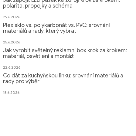
Jak zapojit LED pásek ke zdroji krok za krokem:
polarita, propojky a schéma
29.6.2026
Plexisklo vs. polykarbonát vs. PVC: srovnání
materiálů a rady, který vybrat
25.6.2026
Jak vyrobit světelný reklamní box krok za krokem:
materiál, osvětlení a montáž
22.6.2026
Co dát za kuchyňskou linku: srovnání materiálů a
rady pro výběr
18.6.2026