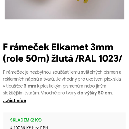
F rámeček Elkamet 3mm
(role 50m) žlutá /RAL 1023/
F rámeček je nezbytnou součástí lemu světelných písmen a
reklamních nápisů a tvarů. Je vhodný pro ukotvení plexiskla
v tloušťce
3 mm
k plastickým písmenům nebo jiným
složitějším tvarům. Vhodné pro tvary
do výšky 80 cm
.
...číst více
SKLADEM
(2 KS)
4 107,36 Kč bez DPH