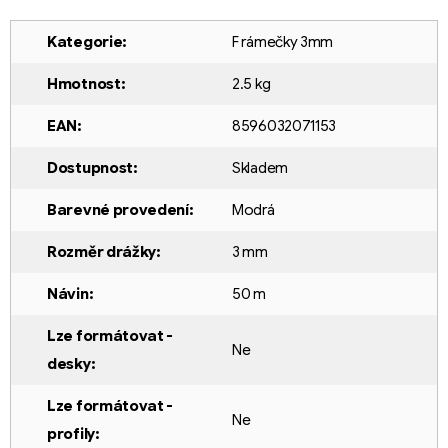
Kategorie
:
F rámečky 3mm
Hmotnost
:
2.5 kg
EAN
:
8596032071153
Dostupnost
:
Skladem
Barevné provedení
:
Modrá
Rozměr drážky
:
3 mm
Návin
:
50 m
Lze formátovat -
Ne
desky
:
Lze formátovat -
Ne
profily
: