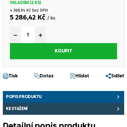
SKLADEM
(2 KS)
4 368,94 Kč bez DPH
5 286,42 Kč
/ ks
Měrná cena:
−
+
KOUPIT
Tisk
Dotaz
Hlídat
Sdílet
POPIS PRODUKTU
KE STAŽENÍ
Detailní popis produktu