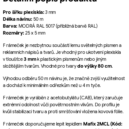
Pro šířku plexiskla:
3 mm
Délka návinu:
50 m
Barva:
MODRÁ RAL 5017 (přibližná barvě RAL)
Rozměry:
25 x 5 mm
F rámeček je nezbytnou součástí lemu světelných písmen a
reklamních nápisů a tvarů. Je vhodný pro ukotvení plexiskla
v tloušťce
3 mm
k plastickým písmenům nebo jiným
složitějším tvarům. Vhodné pro tvary
do výšky 80 cm
.
Výhodou odběru 50 m návinu je, že značně zvýší využitelnost
a dochází k minimálním odřezkům než u 4 m tyče.
F rámeček je vyráběn z acetobutylátu (CAB), který zaručuje
extrémní odolnost vůči povětrnostním vlivům. Do profilu je
kvůli stabilizaci tvaru a proti smršťování vložena kovová fólie.
F rámeček doporučujeme lepit lepidlem
Mafix 2MCL (Kód: