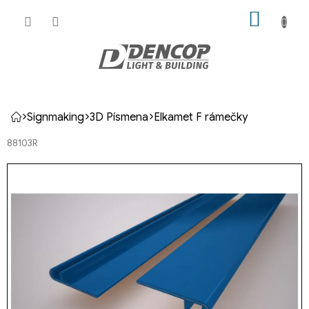
Přejít
NÁKUP
na
KOŠÍK
obsah
Signmaking
3D Písmena
Elkamet F rámečky
Domů
88103R