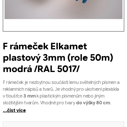
F rámeček Elkamet
plastový 3mm (role 50m)
modrá /RAL 5017/
F rámeček je nezbytnou součástí lemu světelných písmen a
reklamních nápisů a tvarů. Je vhodný pro ukotvení plexiskla
v tloušťce
3 mm
k plastickým písmenům nebo jiným
složitějším tvarům. Vhodné pro tvary
do výšky 80 cm
.
...číst více