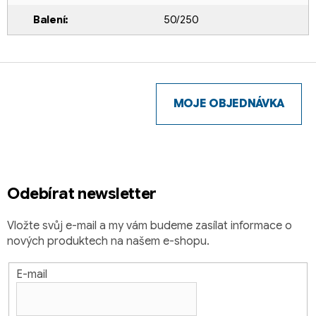
Balení
:
50/250
Z
á
p
MOJE OBJEDNÁVKA
a
t
í
Odebírat newsletter
Vložte svůj e-mail a my vám budeme zasílat informace o
nových produktech na našem e-shopu.
E-mail