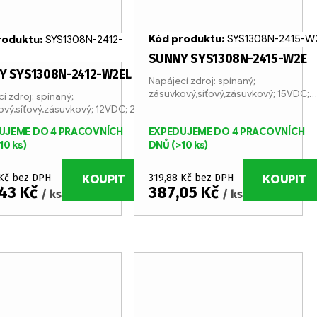
Kód produktu:
SYS1308N-2415-W
roduktu:
SYS1308N-2412-
SUNNY SYS1308N-2415-W2E
Y SYS1308N-2412-W2EL
Napájecí zdroj: spínaný;
zásuvkový,síťový,zásuvkový; 15VDC;
í zdroj: spínaný;
1,6A
vý,síťový,zásuvkový; 12VDC; 2A
UJEME DO 4 PRACOVNÍCH
EXPEDUJEME DO 4 PRACOVNÍCH
10 ks)
DNŮ
(>10 ks)
 Kč bez DPH
319,88 Kč bez DPH
KOUPIT
KOUPIT
43 Kč
387,05 Kč
/ ks
/ ks