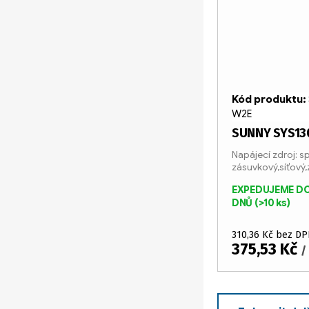
Kód produktu:
W2E
SUNNY SYS13
Napájecí zdroj: s
zásuvkový,síťový
24W
EXPEDUJEME DO
DNŮ
(>10 ks)
310,36 Kč bez DP
375,53 Kč
/