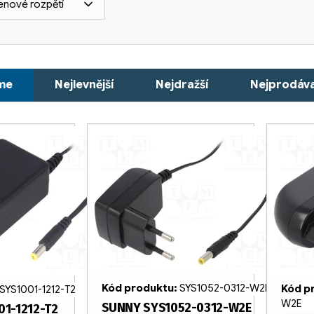
enové rozpětí
me
Nejlevnější
Nejdražší
Nejprodáva
Kód produktu:
SYS1052-0312-W2E
Kód p
SYS1001-1212-T2
W2E
SUNNY SYS1052-0312-W2E
01-1212-T2