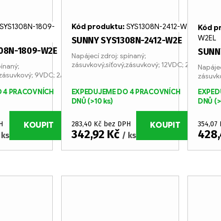
SYS1308N-1809-
Kód produktu:
SYS1308N-2412-W2E
Kód p
W2EL
SUNNY SYS1308N-2412-W2E
08N-1809-W2E
SUNN
Napájecí zdroj: spínaný;
zásuvkový,síťový,zásuvkový; 12VDC; 2A
pínaný;
Napájec
,zásuvkový; 9VDC; 2A
zásuvko
 4 PRACOVNÍCH
EXPEDUJEME DO 4 PRACOVNÍCH
EXPED
DNŮ
(>10 ks)
DNŮ
(>
H
283,40 Kč bez DPH
354,07
KOUPIT
KOUPIT
342,92 Kč
428,
 ks
/ ks