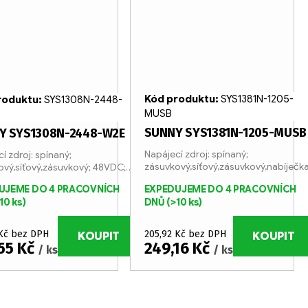
Kód produktu:
SYS1381N-1205-
roduktu:
SYS1308N-2448-
MUSB
SUNNY SYS1381N-1205-MUSB
Y SYS1308N-2448-W2E
Napájecí zdroj: spínaný;
í zdroj: spínaný;
zásuvkový,síťový,zásuvkový,nabíječk
ový,síťový,zásuvkový; 48VDC;
UJEME DO 4 PRACOVNÍCH
EXPEDUJEME DO 4 PRACOVNÍCH
10 ks)
DNŮ
(>10 ks)
 Kč bez DPH
205,92 Kč bez DPH
KOUPIT
KOUPIT
55 Kč
249,16 Kč
/ ks
/ ks