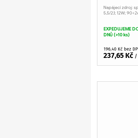
d
o
Napájecí zdroj: sp
5,5/2,1; 12W; 90
u
d
k
u
EXPEDUJEME DO
DNŮ
(>10 ks)
t
k
196,40 Kč bez D
ů
t
237,65 Kč
/
ů