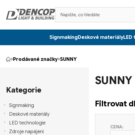
Přejít
na
obsah
Signmaking
Deskové materiály
LED 
Prodávané značky
SUNNY
Domů
P
SUNNY
o
Přeskočit
kategorie
Kategorie
s
Filtrovat 
t
Signmaking
Deskové materiály
r
LED technologie
CENA:
a
Zdroje napájení