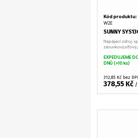
Kód produktu:
W2E
SUNNY SYS13
Napájecí zdroj: s
zásuvkový,síťový
EXPEDUJEME DO
DNŮ
(>10 ks)
312,85 Kč bez DP
378,55 Kč
/