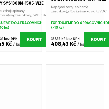
Y SYS1308N-1505-W2E
Napájecí zdroj: spínaný;
í zdroj: spínaný;
zásuvkový,síťový,zásuvkový; 7,5VDC
vý,síťový,zásuvkový; 5VDC; 3A
UJEME DO 4 PRACOVNÍCH
EXPEDUJEME DO 4 PRACOVNÍCH D
10 ks)
(>10 ks)
 Kč bez DPH
337,55 Kč bez DPH
KOUPIT
KOUPIT
45 Kč
408,43 Kč
/ ks
/ ks