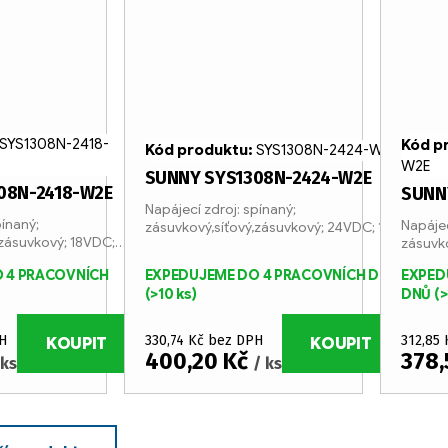
SYS1308N-2418-
Kód p
Kód produktu:
SYS1308N-2424-W2E
W2E
SUNNY SYS1308N-2424-W2E
08N-2418-W2E
SUNN
Napájecí zdroj: spínaný;
pínaný;
Napájec
zásuvkový,síťový,zásuvkový; 24VDC; 1A
,zásuvkový; 18VDC;
zásuvk
0,5A
 4 PRACOVNÍCH
EXPEDUJEME DO 4 PRACOVNÍCH DNŮ
EXPED
(>10 ks)
DNŮ
(>
H
330,74 Kč bez DPH
312,85
KOUPIT
KOUPIT
400,20 Kč
378,
 ks
/ ks