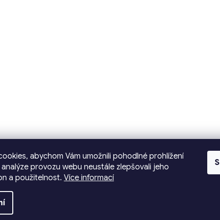
ookies, abychom Vám umožnili pohodlné prohlížení
S
 analýze provozu webu neustále zlepšovali jeho
on a použitelnost.
Více informací
ní
ráva vyhrazena.