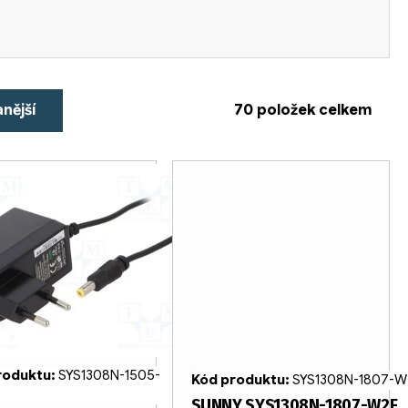
nější
70
položek celkem
roduktu:
SYS1308N-1505-
Kód produktu:
SYS1308N-1807-W
SUNNY SYS1308N-1807-W2E