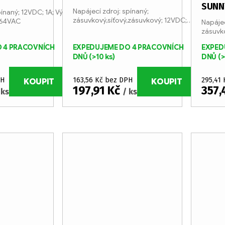
SUNN
Napájecí zdroj: spínaný;
ínaný; 12VDC; 1A; Výv:
zásuvkový,síťový,zásuvkový; 12VDC;
÷264VAC
Napájec
3W
zásuvko
 4 PRACOVNÍCH
EXPEDUJEME DO 4 PRACOVNÍCH
EXPED
DNŮ
(>10 ks)
DNŮ
(>
PH
163,56 Kč bez DPH
295,41
KOUPIT
KOUPIT
197,91 Kč
357,
 ks
/ ks