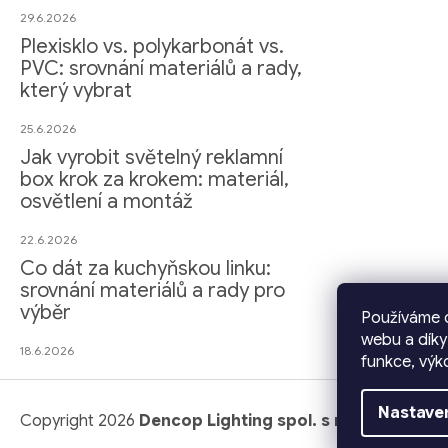
29.6.2026
Plexisklo vs. polykarbonát vs.
PVC: srovnání materiálů a rady,
který vybrat
25.6.2026
Jak vyrobit světelný reklamní
box krok za krokem: materiál,
osvětlení a montáž
22.6.2026
Co dát za kuchyňskou linku:
srovnání materiálů a rady pro
výběr
Používáme c
webu a díky
18.6.2026
funkce, výk
Nastave
Copyright 2026
Dencop Lighting spol. s r.o.
. Všechna p