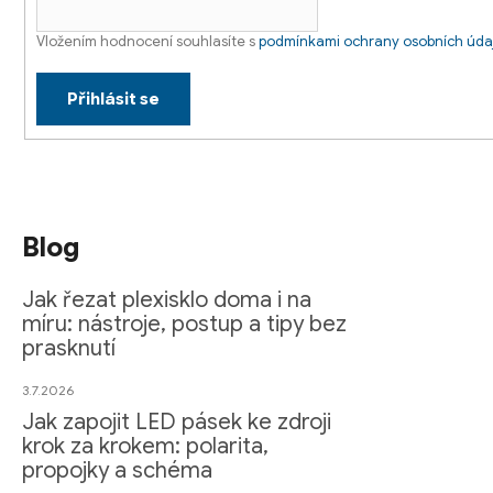
i
s
Vložením hodnocení souhlasíte s
podmínkami ochrany osobních úda
u
Přihlásit se
Blog
Jak řezat plexisklo doma i na
míru: nástroje, postup a tipy bez
prasknutí
3.7.2026
Jak zapojit LED pásek ke zdroji
krok za krokem: polarita,
propojky a schéma