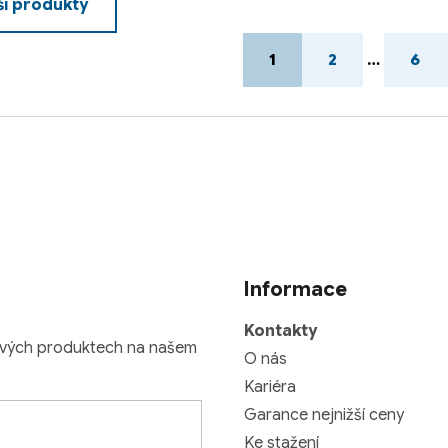
ší produkty
S
1
2
…
6
t
r
á
n
k
o
v
á
n
í
Informace
Kontakty
nových produktech na našem
O nás
Kariéra
Garance nejnižší ceny
Ke stažení