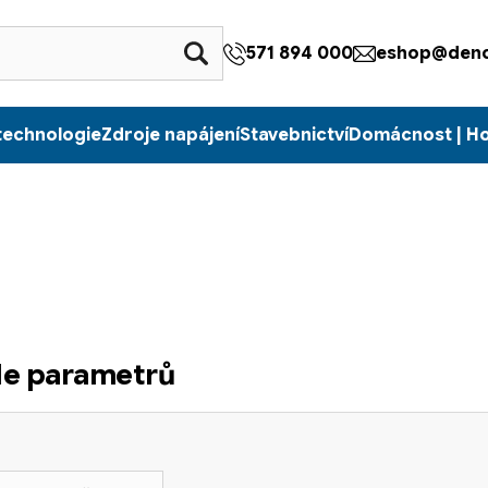
571 894 000
eshop@denc
technologie
Zdroje napájení
Stavebnictví
Domácnost | H
dle parametrů