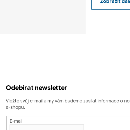
Zobrazit dal
O
v
l
á
Z
d
á
a
c
p
í
a
p
r
t
v
Odebírat newsletter
í
k
Vložte svůj e-mail a my vám budeme zasílat informace o 
y
e-shopu.
v
ý
E-mail
p