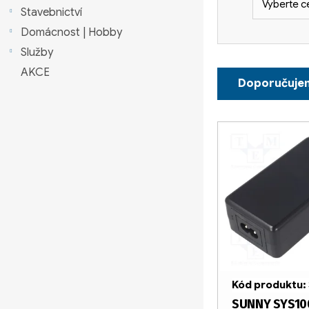
Vyberte c
n
Stavebnictví
Domácnost | Hobby
n
Služby
í
Ř
AKCE
Doporučuje
p
a
a
z
V
n
e
ý
e
n
p
l
í
i
p
s
r
p
Kód produktu:
o
r
SUNNY SYS10