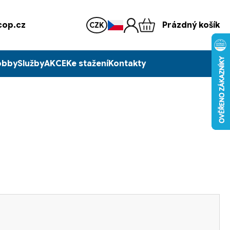
op.cz
Prázdný košík
CZK
obby
Služby
AKCE
Ke stažení
Kontakty