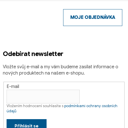
Z
l
á
á
d
p
MOJE OBJEDNÁVKA
a
a
c
t
í
í
p
r
Odebírat newsletter
v
k
y
Vložte svůj e-mail a my vám budeme zasílat informace o
v
nových produktech na našem e-shopu.
ý
p
E-mail
i
s
u
Vložením hodnocení souhlasíte s
podmínkami ochrany osobních
údajů
Přihlásit se