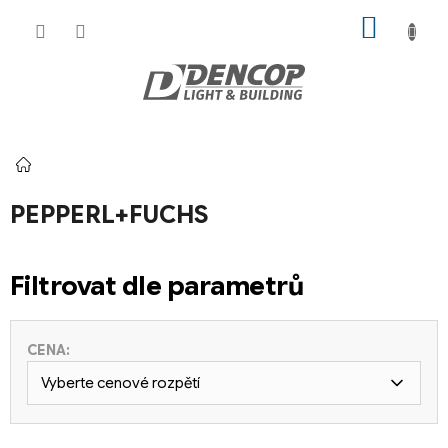
Přejít
NÁKUP
na
KOŠÍK
obsah
Domů
PEPPERL+FUCHS
Filtrovat dle parametrů
CENA:
Vyberte cenové rozpětí