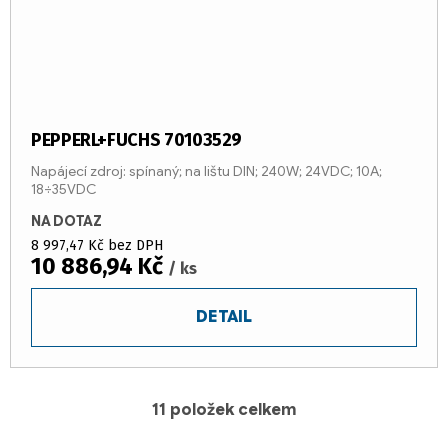
PEPPERL+FUCHS 70103529
Napájecí zdroj: spínaný; na lištu DIN; 240W; 24VDC; 10A;
18÷35VDC
NA DOTAZ
8 997,47 Kč bez DPH
10 886,94 Kč
/ ks
DETAIL
11
položek celkem
O
v