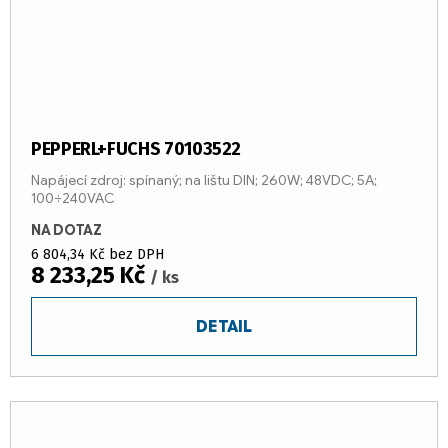
PEPPERL+FUCHS 70103522
Napájecí zdroj: spínaný; na lištu DIN; 260W; 48VDC; 5A;
100÷240VAC
NA DOTAZ
6 804,34 Kč bez DPH
8 233,25 Kč
/ ks
DETAIL