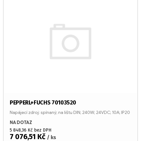
PEPPERL+FUCHS 70103520
Napájecí zdroj: spínaný; na lištu DIN; 240W; 24VDC; 10A; IP20
NA DOTAZ
5 848,36 Kč bez DPH
7 076,51 Kč
/ ks