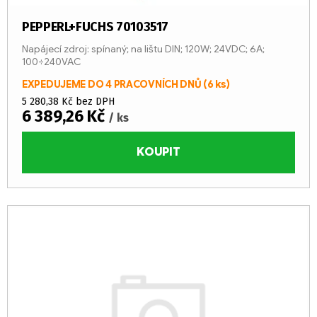
ů
PEPPERL+FUCHS 70103517
Napájecí zdroj: spínaný; na lištu DIN; 120W; 24VDC; 6A;
100÷240VAC
EXPEDUJEME DO 4 PRACOVNÍCH DNŮ
(6 ks)
5 280,38 Kč bez DPH
6 389,26 Kč
/ ks
KOUPIT