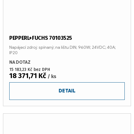
PEPPERL+FUCHS 70103525
Napájecí zdroj: spínaný; na lištu DIN; 960W; 24VDC; 40A;
IP20
NA DOTAZ
15 183,23 Kč bez DPH
18 371,71 Kč
/ ks
DETAIL