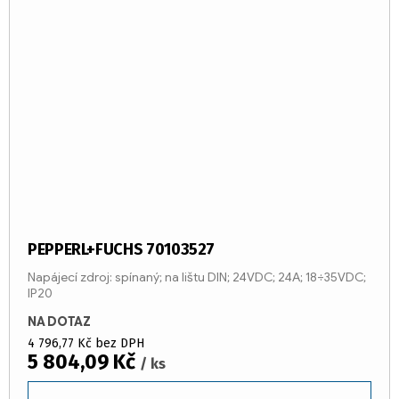
PEPPERL+FUCHS 70103527
Napájecí zdroj: spínaný; na lištu DIN; 24VDC; 24A; 18÷35VDC;
IP20
NA DOTAZ
4 796,77 Kč bez DPH
5 804,09 Kč
/ ks