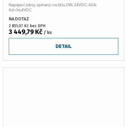
Napájecí zdroj: spínaný; na lištu DIN; 24VDC; 40A;
8,4÷36,4VDC
NA DOTAZ
2 851,07 Kč bez DPH
3 449,79 Kč
/ ks
DETAIL