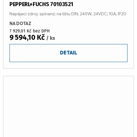
PEPPERL+FUCHS 70103521
Napájecí zdroj: spínaný; na lištu DIN; 240W; 24VDC; 10A; IP20
NA DOTAZ
7 929,01 Kč bez DPH
9 594,10 Kč
/ ks
DETAIL