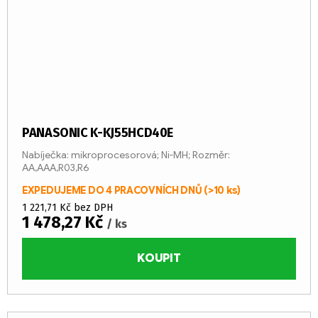
PANASONIC K-KJ55HCD40E
Nabíječka: mikroprocesorová; Ni-MH; Rozměr:
AA,AAA,R03,R6
EXPEDUJEME DO 4 PRACOVNÍCH DNŮ
(>10 ks)
1 221,71 Kč bez DPH
1 478,27 Kč
/ ks
KOUPIT