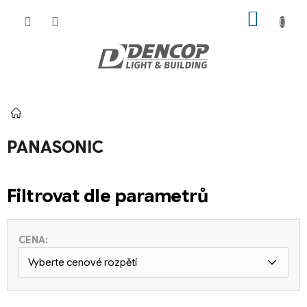
Přejít
NÁKUP
na
KOŠÍK
obsah
Domů
PANASONIC
Filtrovat dle parametrů
CENA:
Vyberte cenové rozpětí