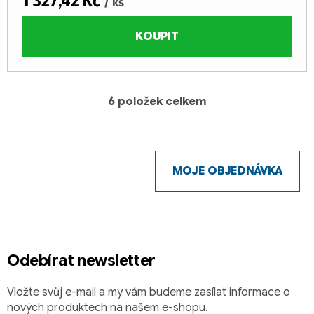
1 327,42 Kč
/ ks
KOUPIT
6
položek celkem
O
v
Z
l
á
á
d
p
MOJE OBJEDNÁVKA
a
a
c
t
í
í
p
r
Odebírat newsletter
v
k
y
Vložte svůj e-mail a my vám budeme zasílat informace o
v
nových produktech na našem e-shopu.