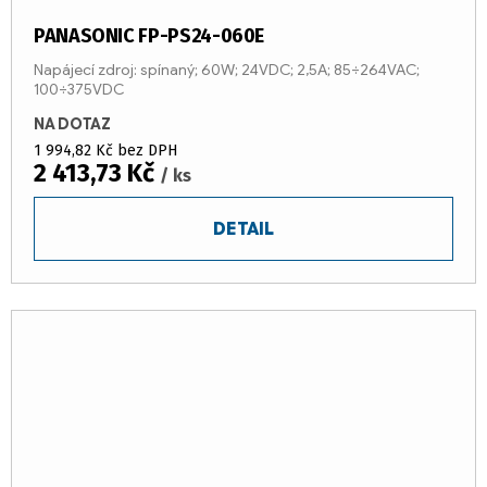
PANASONIC FP-PS24-060E
Napájecí zdroj: spínaný; 60W; 24VDC; 2,5A; 85÷264VAC;
100÷375VDC
NA DOTAZ
1 994,82 Kč bez DPH
2 413,73 Kč
/ ks
DETAIL