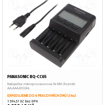
PANASONIC BQ-CC65
Nabíječka: mikroprocesorová; Ni-MH; Rozměr:
AA,AAA,R03,R6
EXPEDUJEME DO 4 PRACOVNÍCH DNŮ
(3 ks)
1 594,57 Kč bez DPH