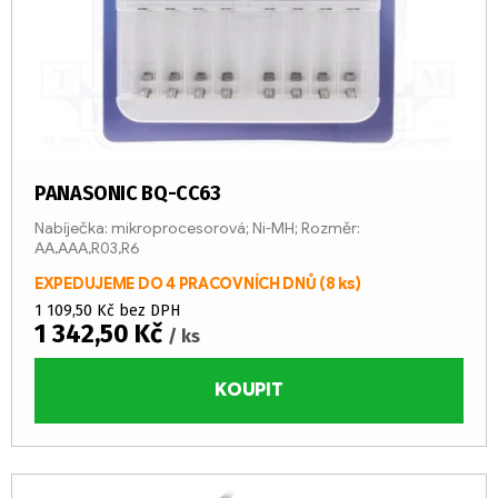
PANASONIC BQ-CC63
Nabíječka: mikroprocesorová; Ni-MH; Rozměr:
AA,AAA,R03,R6
EXPEDUJEME DO 4 PRACOVNÍCH DNŮ
(8 ks)
1 109,50 Kč bez DPH
1 342,50 Kč
/ ks
KOUPIT