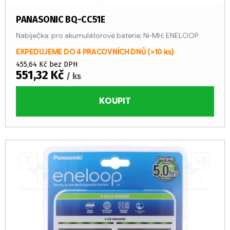
ů
PANASONIC BQ-CC51E
Nabíječka: pro akumulátorové baterie; Ni-MH; ENELOOP
EXPEDUJEME DO 4 PRACOVNÍCH DNŮ
(>10 ks)
455,64 Kč bez DPH
551,32 Kč
/ ks
KOUPIT