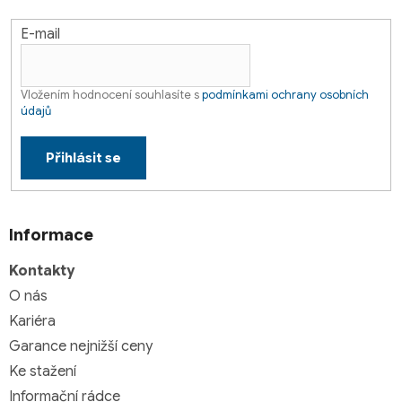
ý
p
E-mail
i
s
u
Vložením hodnocení souhlasíte s
podmínkami ochrany osobních
údajů
Přihlásit se
Informace
Kontakty
O nás
Kariéra
Garance nejnižší ceny
Ke stažení
Informační rádce