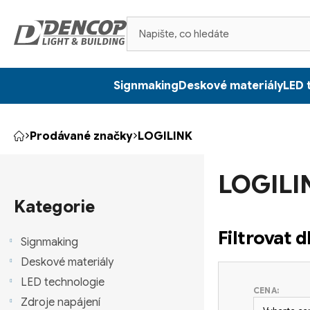
Přejít
na
obsah
Signmaking
Deskové materiály
LED 
Prodávané značky
LOGILINK
Domů
P
LOGILI
o
Přeskočit
kategorie
Kategorie
s
Filtrovat 
t
Signmaking
Deskové materiály
r
LED technologie
CENA:
a
Zdroje napájení