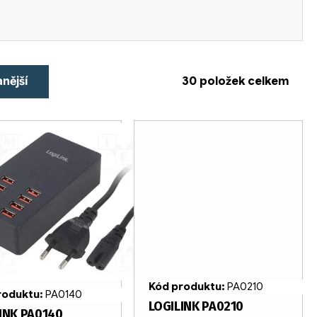
nější
30
položek celkem
Kód produktu:
PA0210
roduktu:
PA0140
LOGILINK PA0210
INK PA0140