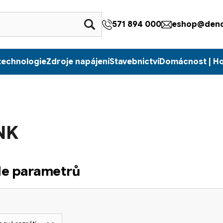
571 894 000
eshop@denc
technologie
Zdroje napájení
Stavebnictví
Domácnost | H
NK
dle parametrů