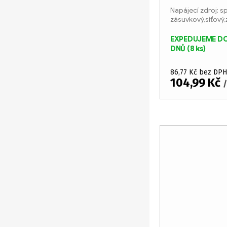
d
o
Napájecí zdroj: s
u
zásuvkový,síťový,
d
5W
EXPEDUJEME DO
k
u
DNŮ
(8 ks)
t
k
86,77 Kč bez DPH
ů
t
104,99 Kč
/
ů