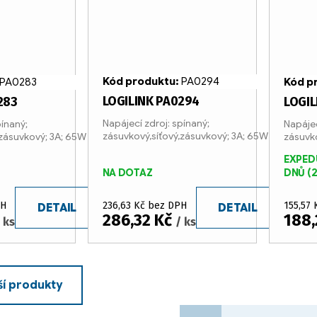
Kód produktu:
PA0294
PA0283
Kód p
LOGILINK PA0294
283
LOGIL
Napájecí zdroj: spínaný;
pínaný;
Napájec
zásuvkový,síťový,zásuvkový; 3A; 65W
,zásuvkový; 3A; 65W
zásuvko
EXPED
NA DOTAZ
DNŮ
(2
PH
236,63 Kč bez DPH
155,57
DETAIL
DETAIL
286,32 Kč
188,
 ks
/ ks
ší produkty
S