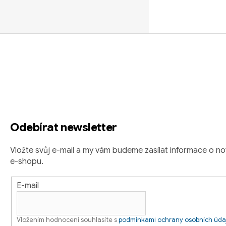
v
l
á
Z
d
á
a
c
p
í
a
p
r
t
v
Odebírat newsletter
í
k
Vložte svůj e-mail a my vám budeme zasílat informace o 
y
e-shopu.
v
ý
E-mail
p
i
s
Vložením hodnocení souhlasíte s
podmínkami ochrany osobních úda