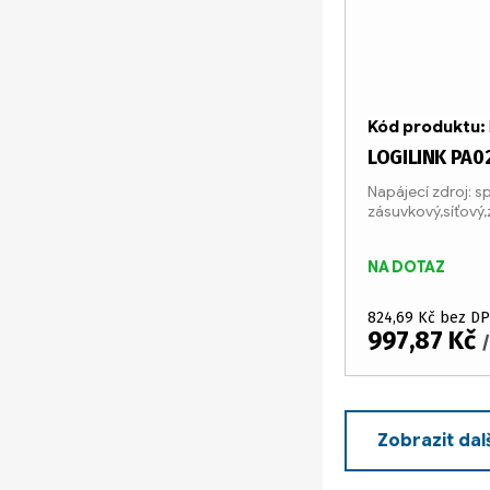
Kód produktu:
LOGILINK PA0
Napájecí zdroj: s
zásuvkový,síťový
NA DOTAZ
824,69 Kč bez D
997,87 Kč
/
Zobrazit dal
O