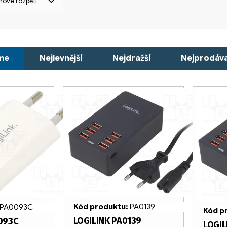
nové rozpětí
me
Nejlevnější
Nejdražší
Nejprodáva
Kód produktu:
PA0139
PA0093C
Kód p
LOGILINK PA0139
093C
LOGIL