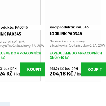
Kód produktu:
PA0346
roduktu:
PA0345
LOGILINK PA0346
INK PA0345
Napájecí zdroj: spínaný;
í zdroj: spínaný;
zásuvkový,síťový,zásuvkový; 3A; 20W
vý,síťový,zásuvkový; 3A; 20W
UJEME DO 4 PRACOVNÍCH
EXPEDUJEME DO 4 PRACOVNÍCH
 ks)
DNŮ
(>10 ks)
 Kč bez DPH
168,74 Kč bez DPH
KOUPIT
KOUPIT
24 Kč
204,18 Kč
/ ks
/ ks