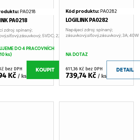
Kód produktu:
PA0282
roduktu:
PA0218
LOGILINK PA0282
INK PA0218
Napájecí zdroj: spínaný;
í zdroj: spínaný;
zásuvkový,síťový,zásuvkový; 3A; 40W
vý,síťový,zásuvkový; 5VDC; 2,1A
UJEME DO 4 PRACOVNÍCH
10 ks)
NA DOTAZ
 Kč bez DPH
611,36 Kč bez DPH
KOUPIT
DETAIL
94 Kč
739,74 Kč
/ ks
/ ks