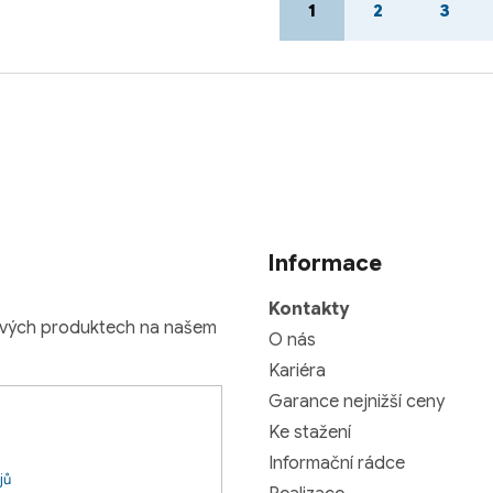
1
2
3
t
r
á
n
k
o
v
á
n
í
Informace
Kontakty
nových produktech na našem
O nás
Kariéra
Garance nejnižší ceny
Ke stažení
Informační rádce
jů