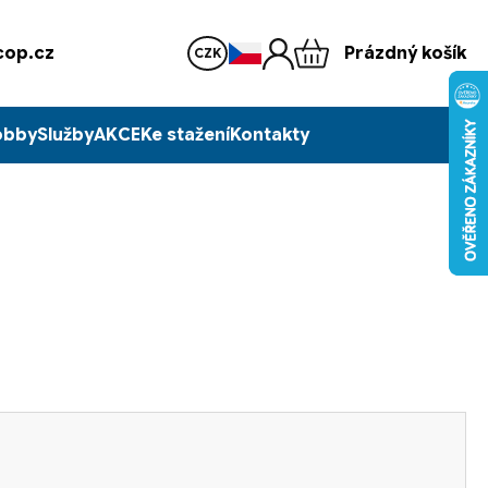
op.cz
Prázdný košík
CZK
obby
Služby
AKCE
Ke stažení
Kontakty