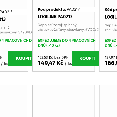
Kód produktu:
PA0217
Kód p
PA0213
LOGILINK PA0217
LOGIL
213
Napájecí zdroj: spínaný;
Napájec
pínaný;
zásuvkový,síťový,zásuvkový; 5VDC; 2,1A
zásuvko
,zásuvkový; 5÷20VDC;
 4 PRACOVNÍCH DNŮ
EXPEDUJEME DO 4 PRACOVNÍCH
EXPED
DNŮ
(>10 ks)
DNŮ
(>
PH
123,53 Kč bez DPH
137,97
KOUPIT
KOUPIT
č
149,47 Kč
166,
/ ks
/ ks