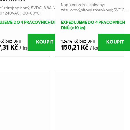
Napájecí zdroj: spínaný;
í zdroj: spínaný; 5VDC; 8,8A; Výv:
zásuvkový,síťový,zásuvkový; 5VDC;
00÷240VAC; -20÷80°C
2,4A
UJEME DO 4 PRACOVNÍCH DNŮ
EXPEDUJEME DO 4 PRACOVNÍCH
DNŮ
(>10 ks)
 Kč bez DPH
124,14 Kč bez DPH
KOUPIT
KOUPIT
7,31 Kč
150,21 Kč
/ ks
/ ks