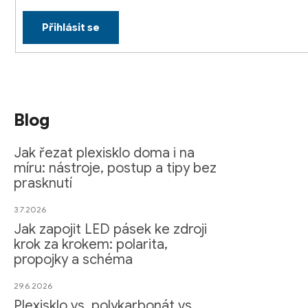
u
Přihlásit se
Blog
Jak řezat plexisklo doma i na
míru: nástroje, postup a tipy bez
prasknutí
3.7.2026
Jak zapojit LED pásek ke zdroji
krok za krokem: polarita,
propojky a schéma
29.6.2026
Plexisklo vs. polykarbonát vs.