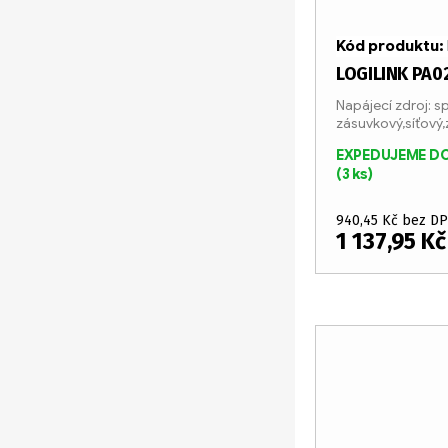
Kód produktu:
LOGILINK PA0
Napájecí zdroj: s
zásuvkový,síťový
3A
EXPEDUJEME DO
(3 ks)
940,45 Kč bez D
1 137,95 K