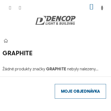
Přejít
NÁKUP
na
KOŠÍK
obsah
Domů
GRAPHITE
Žádné produkty značky
GRAPHITE
nebyly nalezeny...
Z
á
p
MOJE OBJEDNÁVKA
a
t