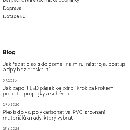
Bezpečnostní a technické podmínky
Doprava
Dotace EU
Blog
Jak řezat plexisklo doma i na míru: nástroje, postup
a tipy bez prasknutí
3.7.2026
Jak zapojit LED pásek ke zdroji krok za krokem:
polarita, propojky a schéma
29.6.2026
Plexisklo vs. polykarbonát vs. PVC: srovnání
materiálů a rady, který vybrat
25.6.2026