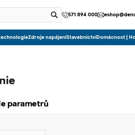
571 894 000
eshop@denc
technologie
Zdroje napájení
Stavebnictví
Domácnost | H
nie
dle parametrů