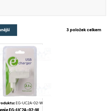
nější
3
položek celkem
roduktu:
EG-UC2A-02-W
enie EG-UC2A-02-W