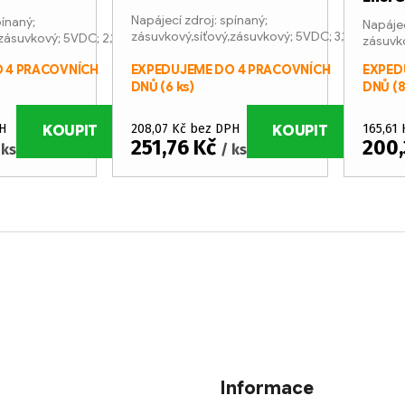
Napájecí zdroj: spínaný;
pínaný;
Napájec
zásuvkový,síťový,zásuvkový; 5VDC; 3,1A
zásuvkový; 5VDC; 2,1A
zásuvko
 4 PRACOVNÍCH
EXPEDUJEME DO 4 PRACOVNÍCH
EXPED
DNŮ
(6 ks)
DNŮ
(8
H
208,07 Kč bez DPH
165,61
KOUPIT
KOUPIT
251,76 Kč
200,
 ks
/ ks
Informace