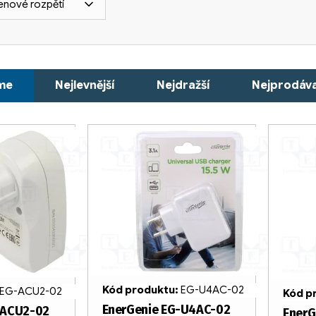
enové rozpětí
me
Nejlevnější
Nejdražší
Nejprodáva
Kód produktu:
EG-U4AC-02
EG-ACU2-02
Kód p
EnerGenie EG-U4AC-02
-ACU2-02
EnerG