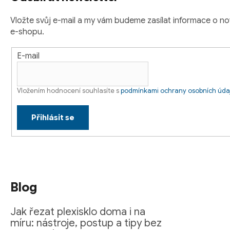
í
r
Vložte svůj e-mail a my vám budeme zasílat informace o 
v
e-shopu.
k
y
E-mail
v
ý
p
Vložením hodnocení souhlasíte s
podmínkami ochrany osobních úda
i
s
Přihlásit se
u
Blog
Jak řezat plexisklo doma i na
míru: nástroje, postup a tipy bez