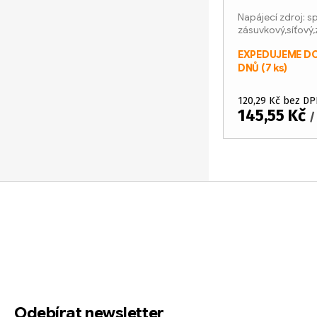
d
o
Napájecí zdroj: s
zásuvkový,síťový,
u
d
EXPEDUJEME DO
k
u
DNŮ
(7 ks)
t
k
120,29 Kč bez DP
145,55 Kč
ů
t
/
ů
O
v
Z
l
á
á
d
p
a
a
c
í
t
Odebírat newsletter
p