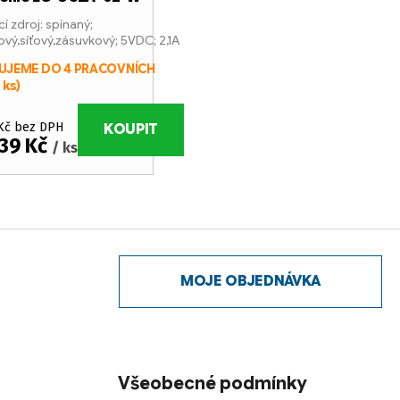
í zdroj: spínaný;
vý,síťový,zásuvkový; 5VDC; 2,1A
UJEME DO 4 PRACOVNÍCH
 ks)
 Kč bez DPH
KOUPIT
39 Kč
/ ks
MOJE OBJEDNÁVKA
Všeobecné podmínky