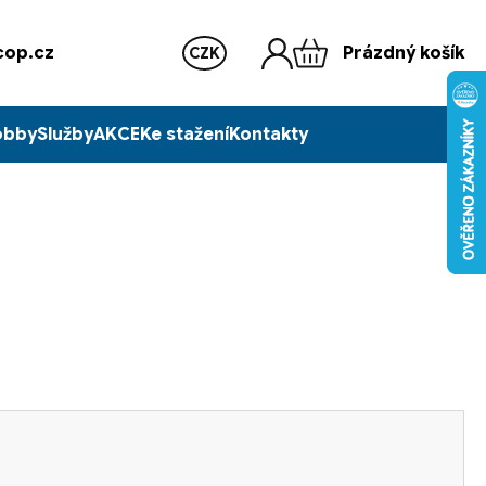
op.cz
Prázdný košík
CZK
obby
Služby
AKCE
Ke stažení
Kontakty