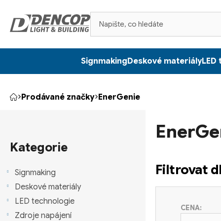
Přejít
na
obsah
Signmaking
Deskové materiály
LED 
Prodávané značky
EnerGenie
Domů
P
EnerGe
o
Přeskočit
kategorie
Kategorie
s
Filtrovat 
t
Signmaking
Deskové materiály
r
LED technologie
CENA:
a
Zdroje napájení