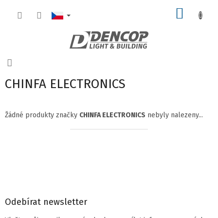
Přejít
NÁKUP
na
obsah
KOŠÍK
Domů
CHINFA ELECTRONICS
Žádné produkty značky
CHINFA ELECTRONICS
nebyly nalezeny...
Z
á
p
a
t
í
Odebírat newsletter