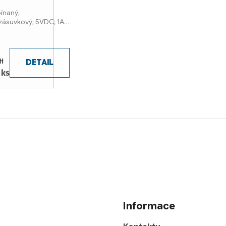
pínaný;
zásuvkový; 5VDC; 1A;
H
DETAIL
 ks
Informace