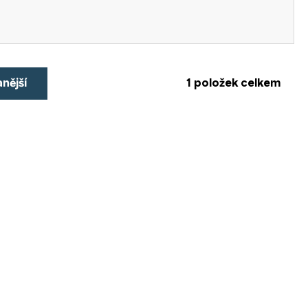
nější
1
položek celkem