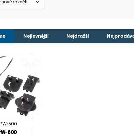
enové rozpětí
me
Nejlevnější
Nejdražší
Nejprodáva
PW-600
PW-600