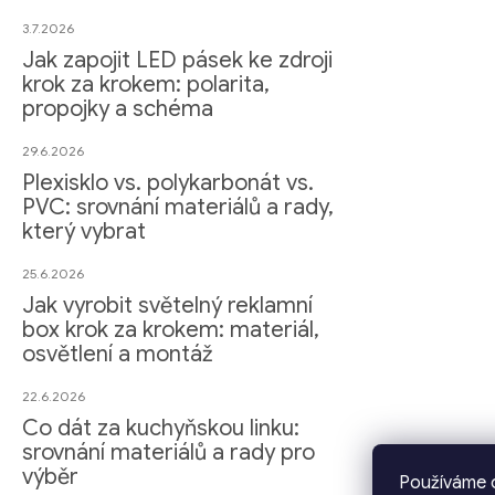
3.7.2026
Jak zapojit LED pásek ke zdroji
krok za krokem: polarita,
propojky a schéma
29.6.2026
Plexisklo vs. polykarbonát vs.
PVC: srovnání materiálů a rady,
který vybrat
25.6.2026
Jak vyrobit světelný reklamní
box krok za krokem: materiál,
osvětlení a montáž
22.6.2026
Co dát za kuchyňskou linku:
srovnání materiálů a rady pro
výběr
Používáme c