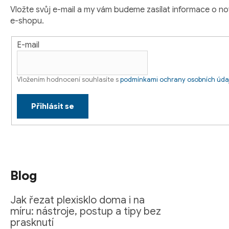
í
r
Vložte svůj e-mail a my vám budeme zasílat informace o 
v
e-shopu.
k
y
E-mail
v
ý
p
Vložením hodnocení souhlasíte s
podmínkami ochrany osobních úda
i
s
Přihlásit se
u
Blog
Jak řezat plexisklo doma i na
míru: nástroje, postup a tipy bez
prasknutí