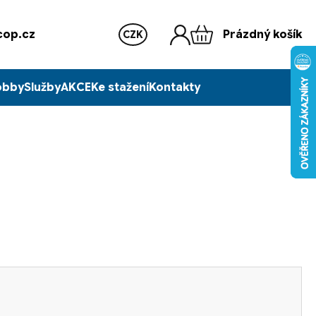
op.cz
Prázdný košík
CZK
obby
Služby
AKCE
Ke stažení
Kontakty