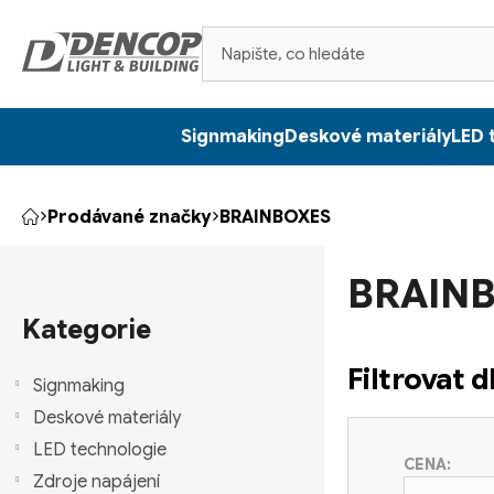
Přejít
na
obsah
Signmaking
Deskové materiály
LED 
Prodávané značky
BRAINBOXES
Domů
P
BRAIN
o
Přeskočit
kategorie
Kategorie
s
Filtrovat 
t
Signmaking
Deskové materiály
r
LED technologie
CENA:
a
Zdroje napájení