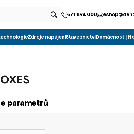
571 894 000
eshop@denc
technologie
Zdroje napájení
Stavebnictví
Domácnost | H
BOXES
dle parametrů