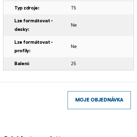
Typ zdroje
:
T5
Lze formátovat -
Ne
desky
:
Lze formátovat -
Ne
profily
:
Balení
:
25
Z
á
p
MOJE OBJEDNÁVKA
a
t
í