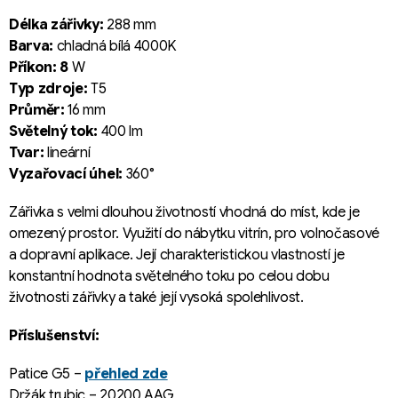
Délka zářivky:
288 mm
Barva:
chladná bílá 4000K
Příkon: 8
W
Typ zdroje:
T5
Průměr:
16 mm
Světelný tok:
400 lm
Tvar:
lineární
Vyzařovací úhel:
360°
Zářivka s velmi dlouhou životností vhodná do míst, kde je
omezený prostor. Využití do nábytku vitrín, pro volnočasové
a dopravní aplikace. Její charakteristickou vlastností je
konstantní hodnota světelného toku po celou dobu
životnosti zářivky a také její vysoká spolehlivost.
Příslušenství:
Patice G5 –
přehled zde
Držák trubic – 20200 AAG