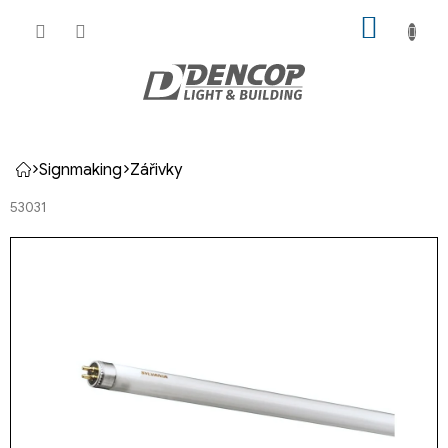
Přejít
NÁKUP
na
KOŠÍK
obsah
Signmaking
Zářivky
Domů
53031