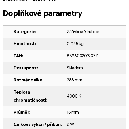
Doplňkové parametry
Kategorie
:
Zářivkové trubice
Hmotnost
:
0.035 kg
EAN
:
8596032019377
Dostupnost
:
Skladem
Rozměr délka
:
288 mm
Teplota
4000 K
chromatičnosti
:
Průměr
:
16 mm
Celkový výkon / příkon
:
8 W