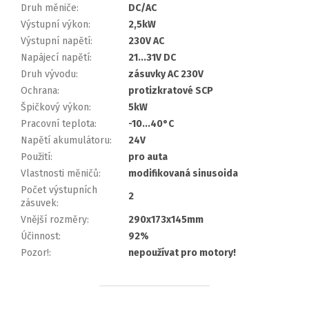
Druh měniče
:
DC/AC
Výstupní výkon
:
2,5kW
Výstupní napětí
:
230V AC
Napájecí napětí
:
21...31V DC
Druh vývodu
:
zásuvky AC 230V
Ochrana
:
protizkratové SCP
Špičkový výkon
:
5kW
Pracovní teplota
:
-10...40°C
Napětí akumulátoru
:
24V
Použití
:
pro auta
Vlastnosti měničů
:
modifikovaná sinusoida
Počet výstupních
2
zásuvek
:
Vnější rozměry
:
290x173x145mm
Účinnost
:
92%
Pozor!
:
nepoužívat pro motory!
Z
á