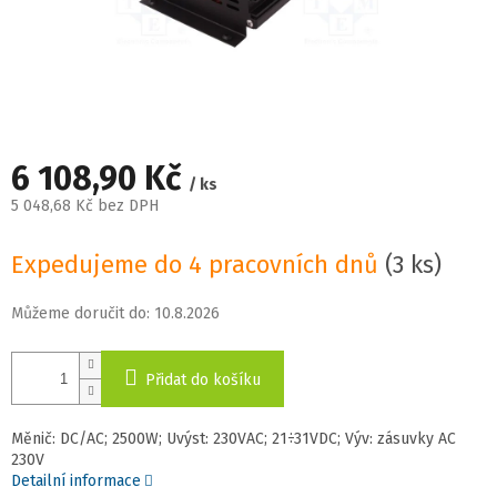
6 108,90 Kč
/ ks
5 048,68 Kč bez DPH
Měrná
cena:
Expedujeme do 4 pracovních dnů
(3 ks)
Můžeme doručit do:
10.8.2026
Přidat do košíku
Měnič: DC/AC; 2500W; Uvýst: 230VAC; 21÷31VDC; Výv: zásuvky AC
230V
Detailní informace