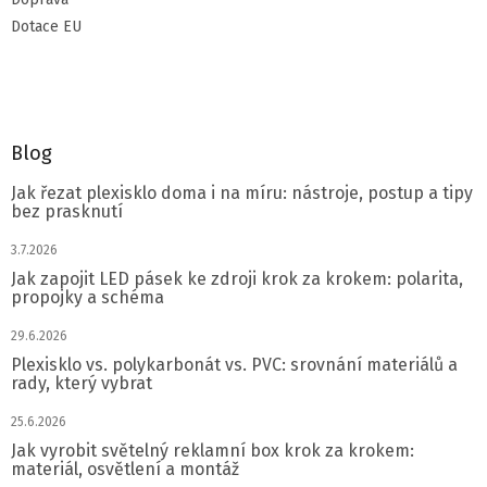
Dotace EU
Blog
Jak řezat plexisklo doma i na míru: nástroje, postup a tipy
bez prasknutí
3.7.2026
Jak zapojit LED pásek ke zdroji krok za krokem: polarita,
propojky a schéma
29.6.2026
Plexisklo vs. polykarbonát vs. PVC: srovnání materiálů a
rady, který vybrat
25.6.2026
Jak vyrobit světelný reklamní box krok za krokem:
materiál, osvětlení a montáž