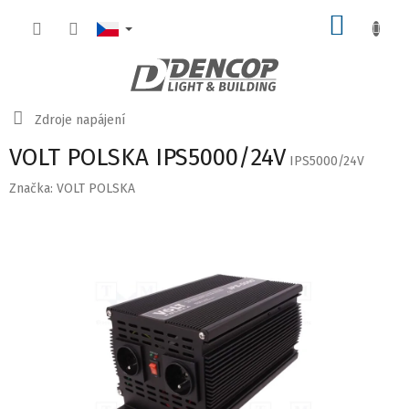
Přejít
NÁKUP
na
obsah
KOŠÍK
Domů
Zdroje napájení
VOLT POLSKA IPS5000/24V
IPS5000/24V
Značka:
VOLT POLSKA