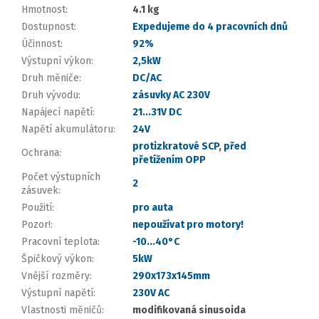
Hmotnost
:
4.1 kg
Dostupnost
:
Expedujeme do 4 pracovních dnů
Účinnost
:
92%
Výstupní výkon
:
2,5kW
Druh měniče
:
DC/AC
Druh vývodu
:
zásuvky AC 230V
Napájecí napětí
:
21...31V DC
Napětí akumulátoru
:
24V
protizkratové SCP
,
před
Ochrana
:
přetížením OPP
Počet výstupních
2
zásuvek
:
Použití
:
pro auta
Pozor!
:
nepoužívat pro motory!
Pracovní teplota
:
-10...40°C
Špičkový výkon
:
5kW
Vnější rozměry
:
290x173x145mm
Výstupní napětí
:
230V AC
Vlastnosti měničů
:
modifikovaná sinusoida