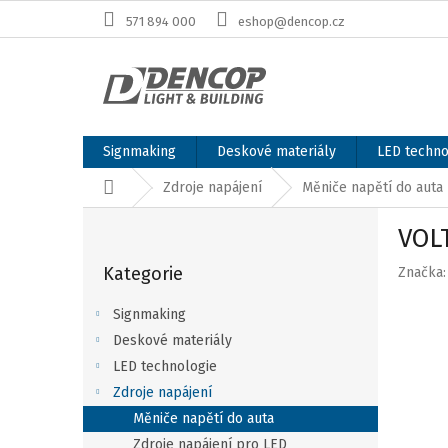
Přejít
571 894 000
eshop@dencop.cz
na
obsah
Signmaking
Deskové materiály
LED techno
Domů
Zdroje napájení
Měniče napětí do auta
P
VOL
o
Přeskočit
s
Kategorie
Značka
kategorie
t
r
Signmaking
a
Deskové materiály
n
LED technologie
n
í
Zdroje napájení
p
Měniče napětí do auta
a
Zdroje napájení pro LED