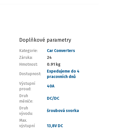
Doplňkové parametry
Kategorie
:
Car Converters
Záruka
:
24
Hmotnost
:
0.91 kg
Expedujeme do 4
Dostupnost
:
pracovních dnů
Výstupní
40A
proud
:
Druh
DC/DC
měniče
:
Druh
šroubová svorka
vývodu
:
Max.
výstupní
13,8V DC