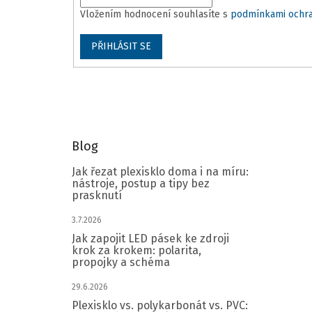
Vložením hodnocení souhlasíte s
podmínkami ochra
PŘIHLÁSIT SE
Blog
Jak řezat plexisklo doma i na míru:
nástroje, postup a tipy bez
prasknutí
3.7.2026
Jak zapojit LED pásek ke zdroji
krok za krokem: polarita,
propojky a schéma
29.6.2026
Plexisklo vs. polykarbonát vs. PVC: