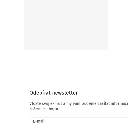
Z
á
p
a
t
í
Odebírat newsletter
Vložte svůj e-mail a my vám budeme zasílat informa
našem e-shopu.
E-mail