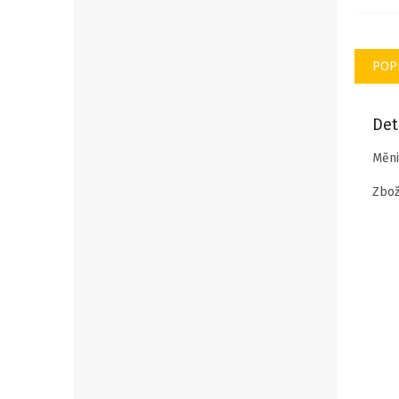
POP
Det
Měni
Zbož