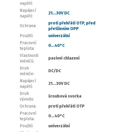
napětí
:
Napájecí
21...30V DC
napětí
:
proti přehřátí OTP
,
před
Ochrana
:
přetížením OPP
Použití
:
univerzální
Pracovní
0...40°C
teplota
:
Vlastnosti
pasivní chlazení
měničů
:
Druh
DC/DC
měniče
:
Napájecí
21...30V DC
napětí
:
Druh
šroubová svorka
vývodu
:
Ochrana
:
proti přehřátí OTP
Pracovní
0...40°C
teplota
:
Použití
:
univerzální