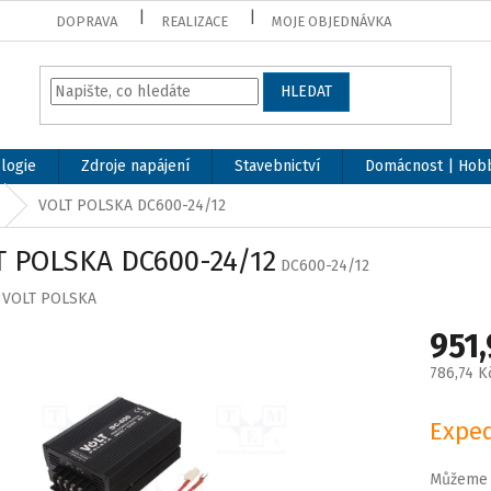
DOPRAVA
REALIZACE
MOJE OBJEDNÁVKA
HLEDAT
logie
Zdroje napájení
Stavebnictví
Domácnost | Hob
VOLT POLSKA DC600-24/12
T POLSKA DC600-24/12
DC600-24/12
:
VOLT POLSKA
951
786,74 K
Měrná
cena:
Exped
Můžeme d