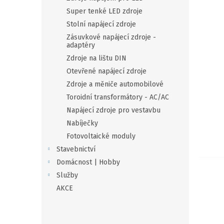
n
Super tenké LED zdroje
e
Stolní napájecí zdroje
l
Zásuvkové napájecí zdroje -
adaptéry
Zdroje na lištu DIN
Otevřené napájecí zdroje
Zdroje a měniče automobilové
Toroidní transformátory - AC/AC
Napájecí zdroje pro vestavbu
Nabíječky
Fotovoltaické moduly
Stavebnictví
Domácnost | Hobby
Služby
AKCE