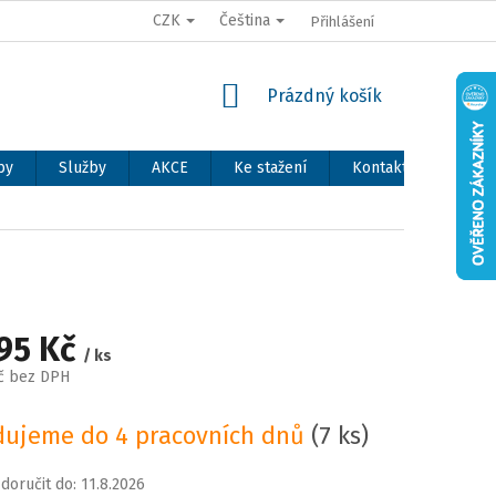
CZK
Čeština
Přihlášení
NÁKUPNÍ
Prázdný košík
KOŠÍK
by
Služby
AKCE
Ke stažení
Kontakty
,95 Kč
/ ks
č bez DPH
ujeme do 4 pracovních dnů
(7 ks)
oručit do:
11.8.2026