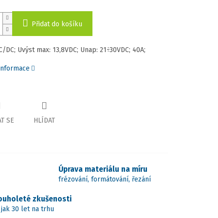
Přidat do košíku
C/DC; Uvýst max: 13,8VDC; Unap: 21÷30VDC; 40A;
 informace
T SE
HLÍDAT
Úprava materiálu na míru
frézování, formátování, řezání
ouholeté zkušenosti
 jak 30 let na trhu