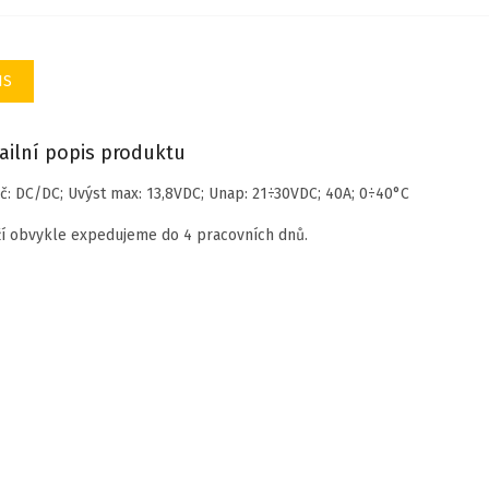
IS
ailní popis produktu
č: DC/DC; Uvýst max: 13,8VDC; Unap: 21÷30VDC; 40A; 0÷40°C
í obvykle expedujeme do 4 pracovních dnů.