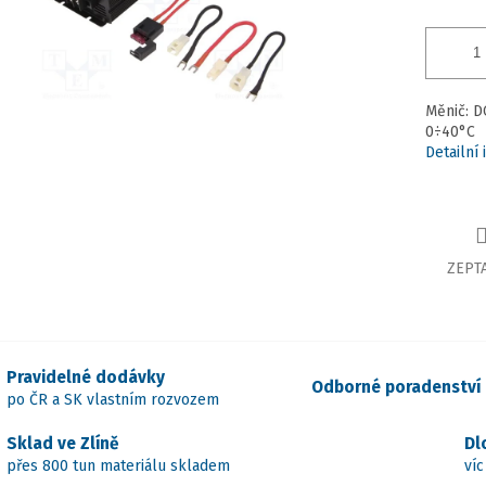
Měnič: D
0÷40°C
Detailní
ZEPTA
Pravidelné dodávky
Odborné poradenství
po ČR a SK vlastním rozvozem
Sklad ve Zlíně
Dl
přes 800 tun materiálu skladem
víc