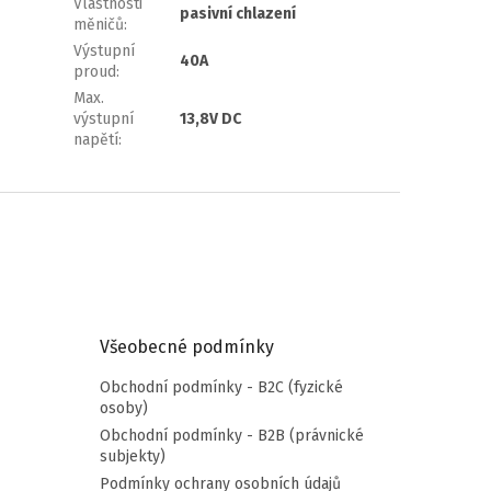
Vlastnosti
pasivní chlazení
měničů
:
Výstupní
40A
proud
:
Max.
výstupní
13,8V DC
napětí
:
Všeobecné podmínky
Obchodní podmínky - B2C (fyzické
osoby)
Obchodní podmínky - B2B (právnické
subjekty)
Podmínky ochrany osobních údajů