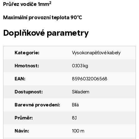
2
Průřez vodiče 1mm
Maximální provozní teplota 90°C
Doplňkové parametry
Kategorie
:
Vysokonapěťové kabely
Hmotnost
:
0.103 kg
EAN
:
8596032006568
Dostupnost
:
Skladem
Barevné provedení
:
Bílá
Průměr
:
8,1
Návin
:
100 m