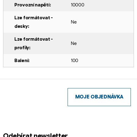
Provozní napětí
:
10000
Lze formátovat -
Ne
desky
:
Lze formátovat -
Ne
profily
:
Balení
:
100
Z
á
p
MOJE OBJEDNÁVKA
a
t
í
Odebírat newsletter