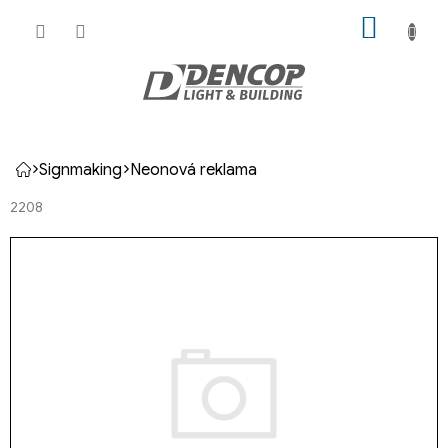
Přejít
NÁKUP
na
KOŠÍK
obsah
Signmaking
Neonová reklama
Domů
2208