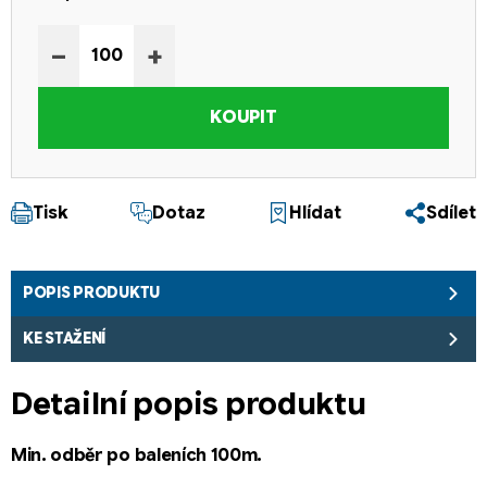
Měrná cena:
−
+
KOUPIT
Tisk
Dotaz
Hlídat
Sdílet
POPIS PRODUKTU
KE STAŽENÍ
Detailní popis produktu
Min. odběr po baleních 100m.