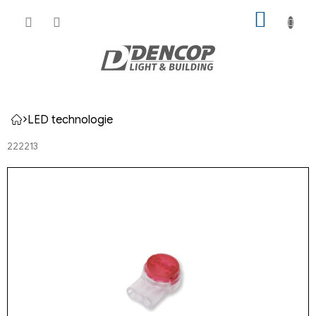
Přejít
NÁKUP
na
KOŠÍK
obsah
LED technologie
Domů
222213