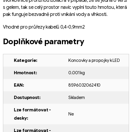
svorkovnice proříznou izolaci a v případě, že se jedná o verzi
s gelem, tak se celý prostor navíc vyplní touto hmotou, která
pak funguje bezvadně proti vnikání vody a vlhkosti.
Vhodné pro průřezy kabelů 0,4-0,9mm2
Doplňkové parametry
Kategorie
:
Koncovky a propojky k LED
Hmotnost
:
0.001 kg
EAN
:
8596032062410
Dostupnost
:
Skladem
Lze formátovat -
Ne
desky
:
Lze formátovat -