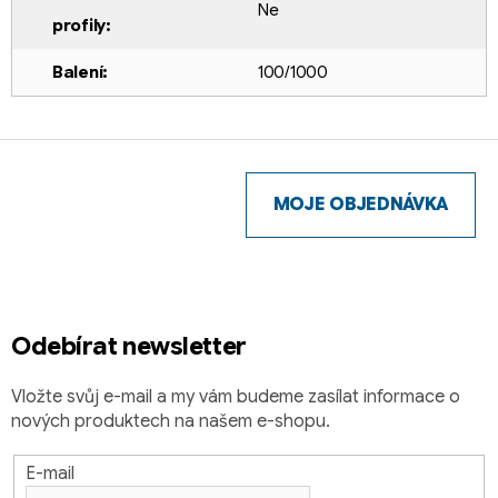
Ne
profily
:
Balení
:
100/1000
Z
á
p
MOJE OBJEDNÁVKA
a
t
í
Odebírat newsletter
Vložte svůj e-mail a my vám budeme zasílat informace o
nových produktech na našem e-shopu.
E-mail