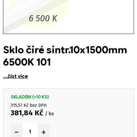
Sklo čiré sintr.10x1500mm
6500K 101
...číst více
SKLADEM
(>10 KS)
315,57 Kč bez DPH
381,84 Kč
/ ks
Měrná cena:
−
+