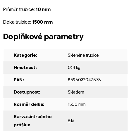
Průměr trubice:
10 mm
Délka trubice:
15
00 mm
Doplňkové parametry
Kategorie
:
Skleněné trubice
Hmotnost
:
0.14 kg
EAN
:
8596032047578
Dostupnost
:
Skladem
Rozměr délka
:
1500 mm
Barva sintračního
Bílá
prášku
: