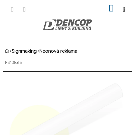
Přejít
NÁKUP
na
KOŠÍK
obsah
Signmaking
Neonová reklama
Domů
TPS10B65