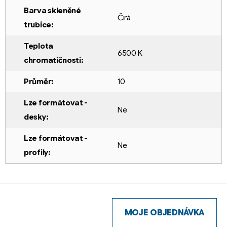
Barva skleněné
Čirá
trubice
:
Teplota
6500 K
chromatičnosti
:
Průměr
:
10
Lze formátovat -
Ne
desky
:
Lze formátovat -
Ne
profily
:
Z
á
p
MOJE OBJEDNÁVKA