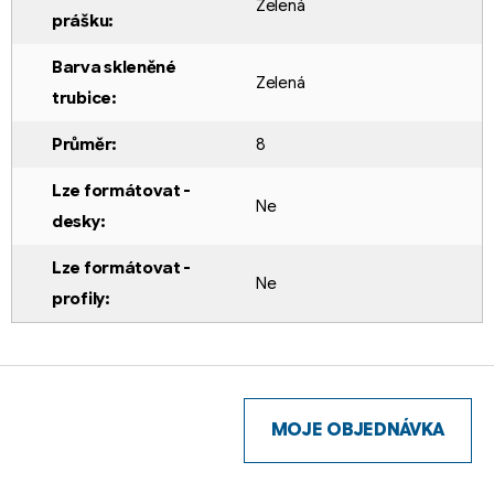
Zelená
prášku
:
Barva skleněné
Zelená
trubice
:
Průměr
:
8
Lze formátovat -
Ne
desky
:
Lze formátovat -
Ne
profily
:
Z
á
p
MOJE OBJEDNÁVKA
a
t