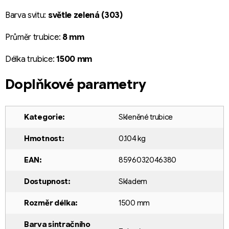
Barva svitu:
světle zelená (303)
Průměr trubice:
8 mm
Délka trubice:
15
00 mm
Doplňkové parametry
Kategorie
:
Skleněné trubice
Hmotnost
:
0.104 kg
EAN
:
8596032046380
Dostupnost
:
Skladem
Rozměr délka
:
1500 mm
Barva sintračního