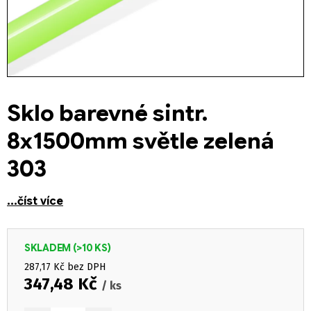
Sklo barevné sintr.
8x1500mm světle zelená
303
...číst více
SKLADEM
(>10 KS)
287,17 Kč bez DPH
347,48 Kč
/ ks
Měrná cena: