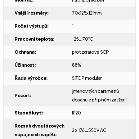
Vnější rozměry
:
70x125x121mm
Počet výstupů
:
1
Pracovní teplota
:
-25...70°C
Ochrana
:
protizkratové SCP
Účinnost
:
88%
Řada výrobce
:
SITOP modular
jmenovitých parametrů
Pozor!
:
dosahuje při plném zatížení
Stupeň krytí
:
IP20
Rozsah dvoufázových
2 x 176...550V AC
napájecích napětí
: