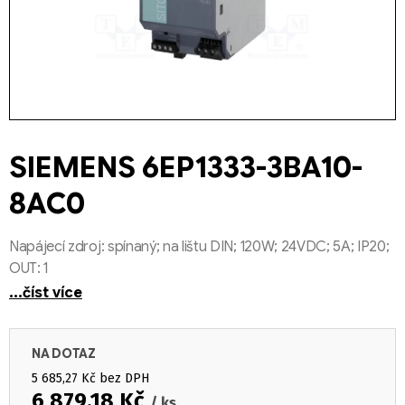
SIEMENS 6EP1333-3BA10-
8AC0
Napájecí zdroj: spínaný; na lištu DIN; 120W; 24VDC; 5A; IP20;
OUT: 1
...číst více
NA DOTAZ
5 685,27 Kč bez DPH
6 879,18 Kč
/ ks