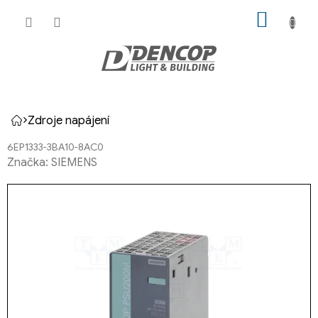
Přejít
NÁKUP
na
KOŠÍK
obsah
Zdroje napájení
Domů
6EP1333-3BA10-8AC0
Značka:
SIEMENS