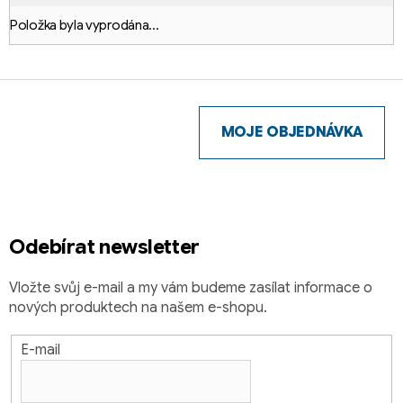
Položka byla vyprodána…
Z
á
p
MOJE OBJEDNÁVKA
a
t
í
Odebírat newsletter
Vložte svůj e-mail a my vám budeme zasílat informace o
nových produktech na našem e-shopu.
E-mail