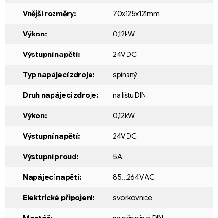
Vnější rozměry
:
70x125x121mm
Výkon
:
0,12kW
Výstupní napětí
:
24V DC
Typ napájecí zdroje
:
spínaný
Druh napájecí zdroje
:
na lištu DIN
Výkon
:
0,12kW
Výstupní napětí
:
24V DC
Výstupní proud
:
5A
Napájecí napětí
:
85...264V AC
Elektrické připojení
:
svorkovnice
Montáž
:
na přípojnici DIN