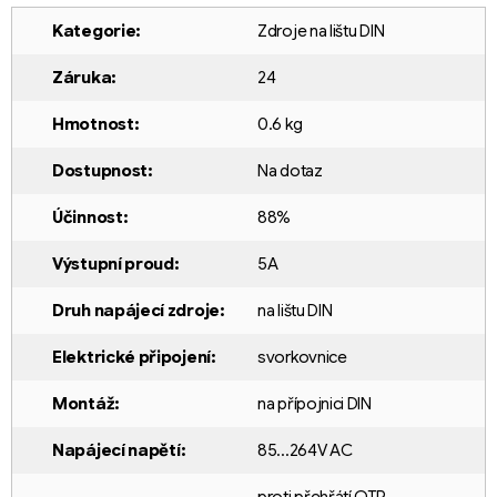
Kategorie
:
Zdroje na lištu DIN
Záruka
:
24
Hmotnost
:
0.6 kg
Dostupnost
:
Na dotaz
Účinnost
:
88%
Výstupní proud
:
5A
Druh napájecí zdroje
:
na lištu DIN
Elektrické připojení
:
svorkovnice
Montáž
:
na přípojnici DIN
Napájecí napětí
:
85...264V AC
proti přehřátí OTP
,