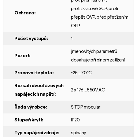
protizkratové SCP
,
proti
Ochrana
:
přepětí OVP
,
před přetížením
OPP
Počet výstupů
:
1
jmenovitých parametrů
Pozor!
:
dosahuje při plném zatížení
Pracovní teplota
:
-25...70°C
Rozsah dvoufázových
2 x 176...550V AC
napájecích napětí
:
Řada výrobce
:
SITOP modular
Stupeň krytí
:
IP20
Typ napájecí zdroje
:
spínaný