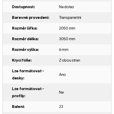
Dostupnost
:
Na dotaz
Barevné provedení
:
Transparentní
Rozměr šířka
:
2050 mm
Rozměr délka
:
3050 mm
Rozměr výška
:
6 mm
Krycí fólie
:
Z obou stran
Lze formátovat -
Ano
desky
:
Lze formátovat -
Ne
profily
:
Balení
:
23