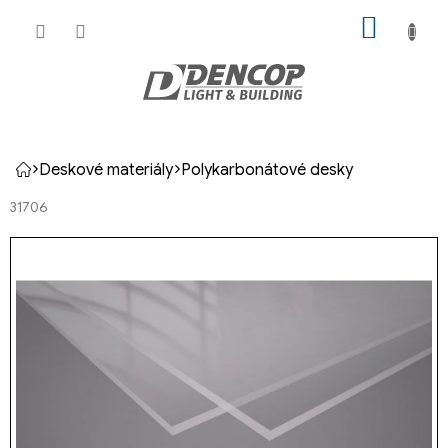
Přejít
NÁKUP
na
KOŠÍK
obsah
Deskové materiály
Polykarbonátové desky
Domů
31706