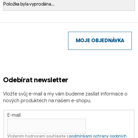
Položka byla vyprodána…
Z
á
p
MOJE OBJEDNÁVKA
a
t
í
Odebírat newsletter
Vložte svůj e-mail a my vám budeme zasílat informace o
nových produktech na našem e-shopu.
E-mail
Vložením hodnocení souhlasíte s
podmínkami ochrany osobních