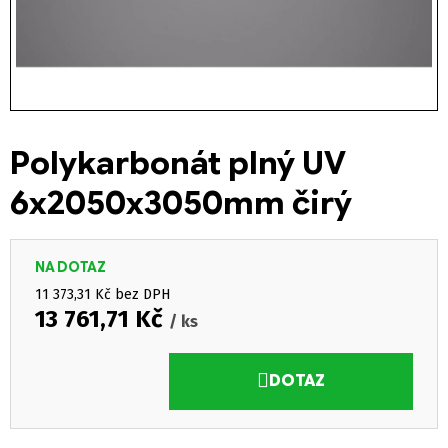
Polykarbonát plný UV
6x2050x3050mm čirý
NA DOTAZ
11 373,31 Kč bez DPH
13 761,71 Kč
/ ks
Měrná cena:
DOTAZ