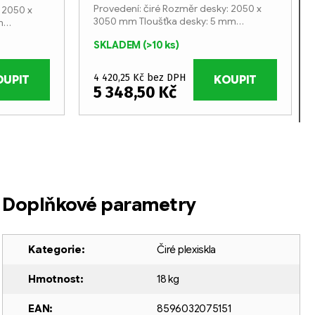
Provedení: čiré Rozměr desky: 2050 x
 2050 x
3050 mm Tloušťka desky: 5 mm
m
Propustnost: 92%
SKLADEM
(>10 ks)
4 420,25 Kč bez DPH
OUPIT
KOUPIT
5 348,50 Kč
Doplňkové parametry
Kategorie
:
Čiré plexiskla
Hmotnost
:
18 kg
EAN
:
8596032075151