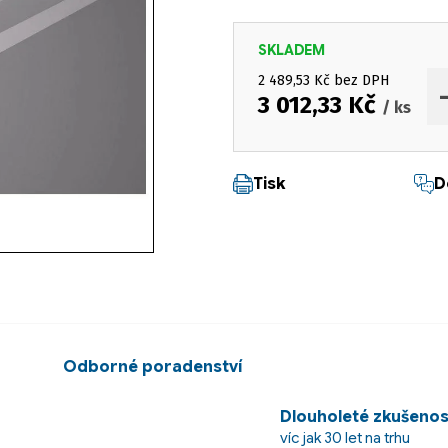
SKLADEM
2 489,53 Kč bez DPH
3 012,33 Kč
/ ks
Měrná cena:
Tisk
D
Odborné poradenství
Dlouholeté zkušenos
víc jak 30 let na trhu