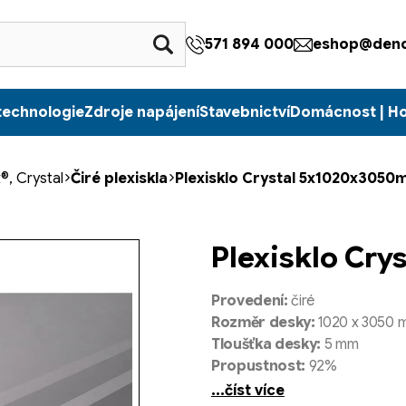
571 894 000
eshop@denc
technologie
Zdroje napájení
Stavebnictví
Domácnost | H
®, Crystal
Čiré plexiskla
Plexisklo Crystal 5x1020x3050
Plexisklo Cr
Provedení:
čiré
Rozměr desky:
1020 x 3050 
Tloušťka desky:
5 mm
Propustnost:
92%
...číst více