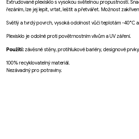
Extrudované plexisklo s vysokou světelnou propustností. Sn
řezáním, lze jej lepit, vrtat, leštit a přetvářet. Možnost zakřive
Světlý a tvrdý povrch, vysoká odolnost vůči teplotám -40°C 
Plexisklo je odolné proti povětrnostním vlivům a UV záření.
Použití:
závěsné stěny, protihlukové bariéry, designové prvky
100% recyklovatelný materiál.
Nezávadný pro potraviny.