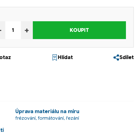
−
+
KOUPIT
otaz
Hlídat
Sdílet
Úprava materiálu na míru
frézování, formátování, řezání
ti