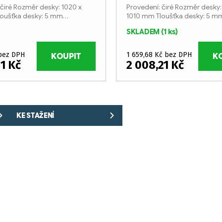
 čiré Rozměr desky: 1020 x
Provedení: čiré Rozměr desky:
oušťka desky: 5 mm
1010 mm Tloušťka desky: 5 m
st: 92%
Propustnost: 92%
SKLADEM
(1 ks)
 bez DPH
1 659,68 Kč bez DPH
KOUPIT
K
11 Kč
2 008,21 Kč
KE STAŽENÍ