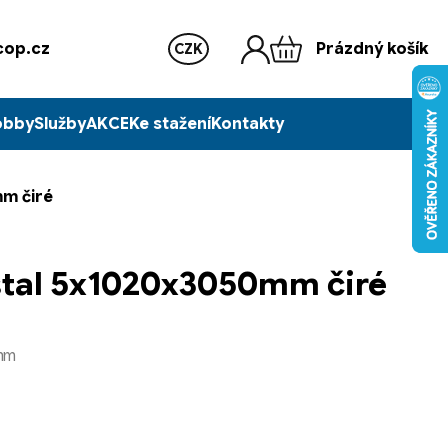
op.cz
Prázdný košík
CZK
obby
Služby
AKCE
Ke stažení
Kontakty
mm čiré
ystal 5x1020x3050mm čiré
mm