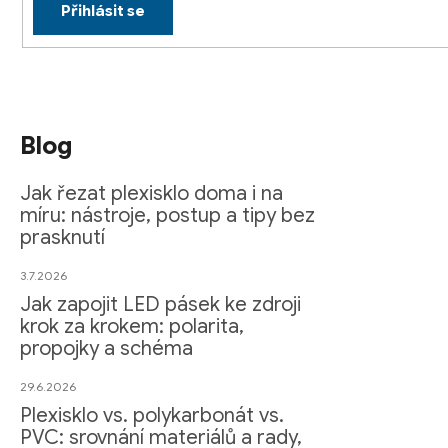
Přihlásit se
Blog
Jak řezat plexisklo doma i na
míru: nástroje, postup a tipy bez
prasknutí
3.7.2026
Jak zapojit LED pásek ke zdroji
krok za krokem: polarita,
propojky a schéma
29.6.2026
Plexisklo vs. polykarbonát vs.
PVC: srovnání materiálů a rady,