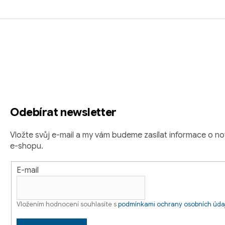
Z
á
p
a
t
Odebírat newsletter
í
Vložte svůj e-mail a my vám budeme zasílat informace o 
e-shopu.
E-mail
Vložením hodnocení souhlasíte s
podmínkami ochrany osobních úda