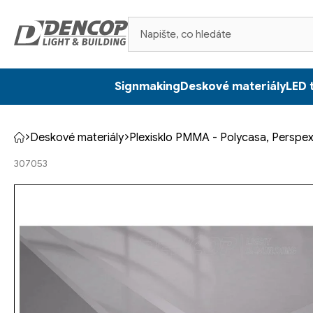
Přejít
na
obsah
Signmaking
Deskové materiály
LED 
Deskové materiály
Plexisklo PMMA - Polycasa, Perspex
Domů
307053