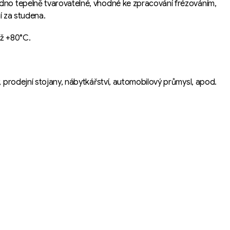
adno tepelně tvarovatelné, vhodné ke zpracování frézováním,
ní za studena.
až +80°C.
, prodejní stojany, nábytkářství, automobilový průmysl, apod.