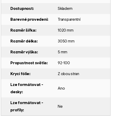
Dostupnost
:
Skladem
Barevné provedení
:
Transparentní
Rozměr šířka
:
1020 mm
Rozměr délka
:
3050 mm
Rozměr výška
:
5 mm
Propustnost světla
:
92-100
Krycí fólie
:
Z obou stran
Lze formátovat -
Ano
desky
:
Lze formátovat -
Ne
profily
: