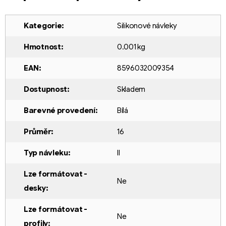
Kategorie
:
Silikonové návleky
Hmotnost
:
0.001 kg
EAN
:
8596032009354
Dostupnost
:
Skladem
Barevné provedení
:
Bílá
Průměr
:
16
Typ návleku
:
II
Lze formátovat -
Ne
desky
:
Lze formátovat -
Ne
profily
: