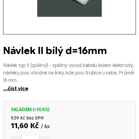
Návlek II bílý d=16mm
Návlek typ II (zpětný) - zpětný vývod kabelu kolem elektrody,
návleky jsou vhodné na linky, kde jsou trubice u sebe. Průměr
16 mm.
...číst více
SKLADEM
(>10 KS)
9,59 Kč bez DPH
11,60 Kč
/ ks
Měrná cena: