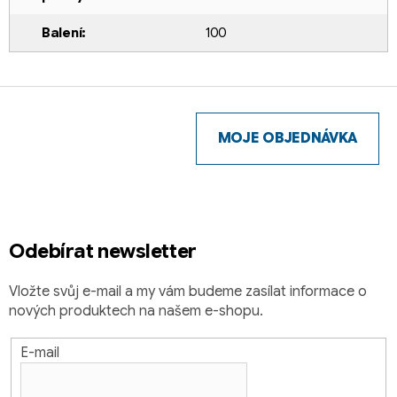
Balení
:
100
Z
á
p
MOJE OBJEDNÁVKA
a
t
í
Odebírat newsletter
Vložte svůj e-mail a my vám budeme zasílat informace o
nových produktech na našem e-shopu.
E-mail