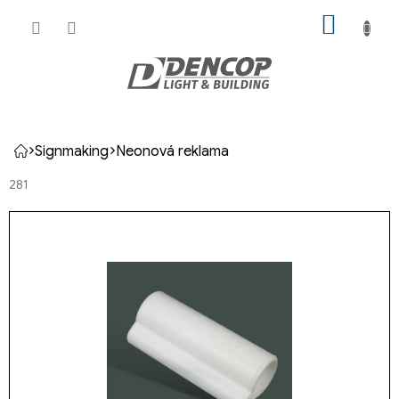
Přejít
NÁKUP
na
KOŠÍK
obsah
Signmaking
Neonová reklama
Domů
281