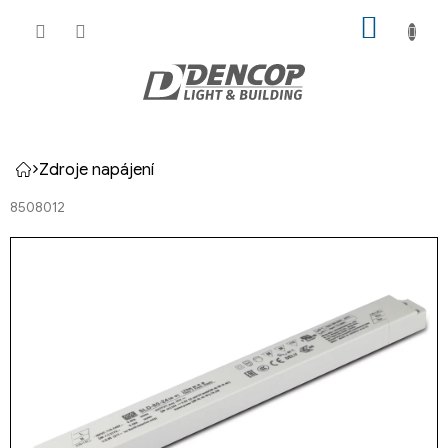
Přejít
NÁKUP
na
KOŠÍK
obsah
Zdroje napájení
Domů
8508012