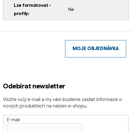
Lze formátovat -
Ne
profily
:
Z
á
p
MOJE OBJEDNÁVKA
a
t
í
Odebírat newsletter
Vložte svůj e-mail a my vám budeme zasílat informace o
nových produktech na našem e-shopu.
E-mail