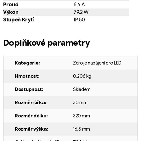
Proud
6,6 A
Výkon
79,2 W
Stupeň Krytí
IP 50
Doplňkové parametry
Kategorie
:
Zdroje napájení pro LED
Hmotnost
:
0.206 kg
Dostupnost
:
Skladem
Rozměr šířka
:
30 mm
Rozměr délka
:
320 mm
Rozměr výška
:
16,8 mm