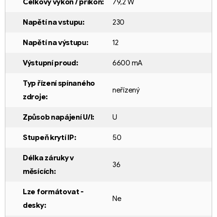
Celkový výkon / příkon
:
79,2 W
Napětí na vstupu
:
230
Napětí na výstupu
:
12
Výstupní proud
:
6600 mA
Typ řízení spínaného
neřízený
zdroje
:
Způsob napájení U/I
:
U
Stupeň krytí IP
:
50
Délka záruky v
36
měsících
:
Lze formátovat -
Ne
desky
: