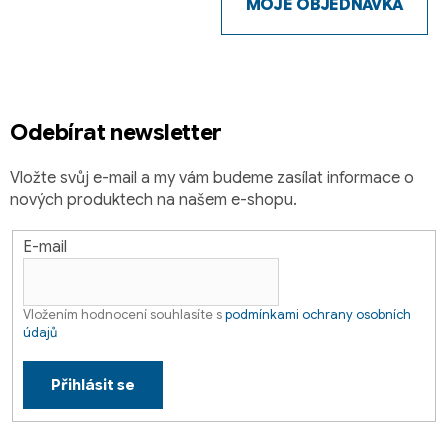
p
MOJE OBJEDNÁVKA
a
t
í
Odebírat newsletter
Vložte svůj e-mail a my vám budeme zasílat informace o
nových produktech na našem e-shopu.
E-mail
Vložením hodnocení souhlasíte s
podmínkami ochrany osobních
údajů
Přihlásit se