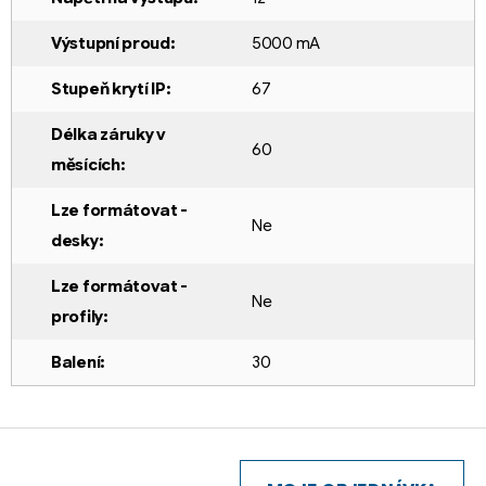
Výstupní proud
:
5000 mA
Stupeň krytí IP
:
67
Délka záruky v
60
měsících
:
Lze formátovat -
Ne
desky
:
Lze formátovat -
Ne
profily
:
Balení
:
30
Z
á