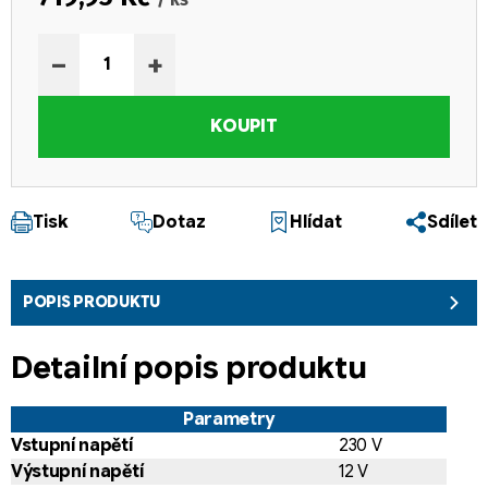
Měrná cena:
−
+
KOUPIT
Tisk
Dotaz
Hlídat
Sdílet
POPIS PRODUKTU
Detailní popis produktu
Parametry
Vstupní napětí
230 V
Výstupní napětí
12 V