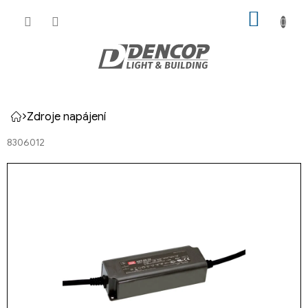
Přejít
NÁKUP
na
KOŠÍK
obsah
Zdroje napájení
Domů
8306012