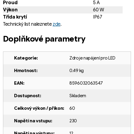
Proud
5 A
Výkon
60 W
Třída krytí
IP67
Technický list naleznete
zde
.
Doplňkové parametry
Kategorie
:
Zdroje napájení pro LED
Hmotnost
:
0.49 kg
EAN
:
8596032063547
Dostupnost
:
Skladem
Celkový výkon / příkon
:
60
Napětí na vstupu
:
230
Napětí na výstupu
:
12