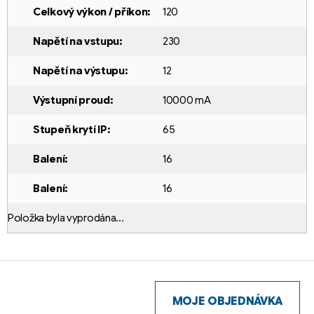
Celkový výkon / příkon
:
120
Napětí na vstupu
:
230
Napětí na výstupu
:
12
Výstupní proud
:
10000 mA
Stupeň krytí IP
:
65
Balení
:
16
Balení
:
16
Položka byla vyprodána…
Z
á
p
MOJE OBJEDNÁVKA