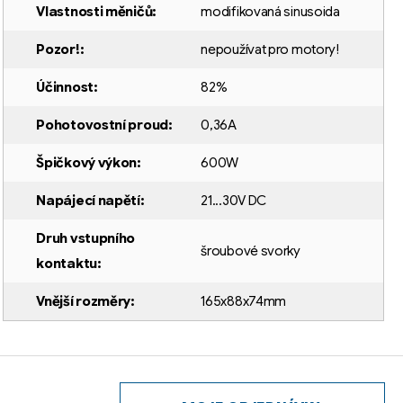
Vlastnosti měničů
:
modifikovaná sinusoida
Pozor!
:
nepoužívat pro motory!
Účinnost
:
82%
Pohotovostní proud
:
0,36A
Špičkový výkon
:
600W
Napájecí napětí
:
21...30V DC
Druh vstupního
šroubové svorky
kontaktu
:
Vnější rozměry
:
165x88x74mm