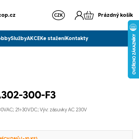
op.cz
Prázdný košík
CZK
obby
Služby
AKCE
Ke stažení
Kontakty
302-300-F3
30VAC; 21÷30VDC; Výv: zásuvky AC 230V