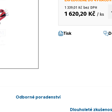
EXPEDUJEME DO 4 PRACOV
1 339,01 Kč bez DPH
1 620,20 Kč
/ ks
Měrná cena:
Tisk
D
Odborné poradenství
Dlouholeté zkušenos