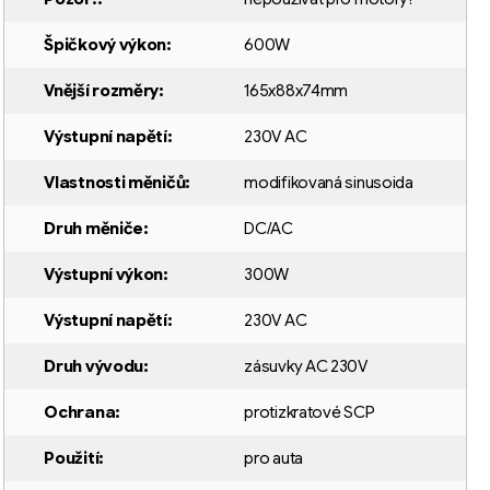
Špičkový výkon
:
600W
Vnější rozměry
:
165x88x74mm
Výstupní napětí
:
230V AC
Vlastnosti měničů
:
modifikovaná sinusoida
Druh měniče
:
DC/AC
Výstupní výkon
:
300W
Výstupní napětí
:
230V AC
Druh vývodu
:
zásuvky AC 230V
Ochrana
:
protizkratové SCP
Použití
:
pro auta