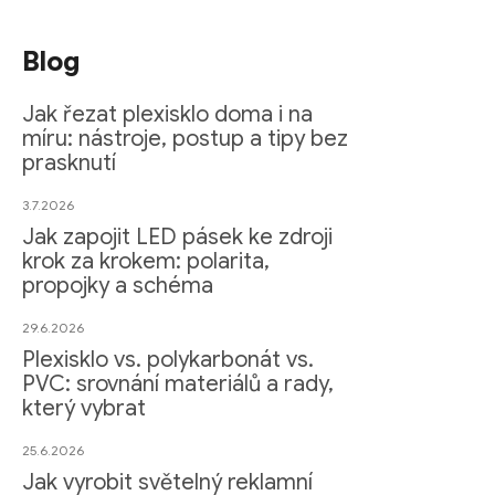
Blog
Jak řezat plexisklo doma i na
míru: nástroje, postup a tipy bez
prasknutí
3.7.2026
Jak zapojit LED pásek ke zdroji
krok za krokem: polarita,
propojky a schéma
29.6.2026
Plexisklo vs. polykarbonát vs.
PVC: srovnání materiálů a rady,
který vybrat
25.6.2026
Jak vyrobit světelný reklamní