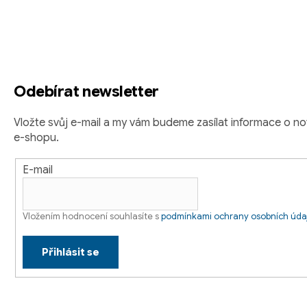
á
p
a
t
Odebírat newsletter
í
Vložte svůj e-mail a my vám budeme zasílat informace o 
e-shopu.
E-mail
Vložením hodnocení souhlasíte s
podmínkami ochrany osobních úda
Přihlásit se