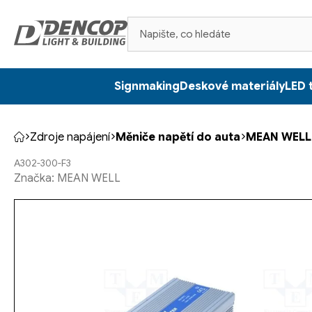
Přejít
na
obsah
Signmaking
Deskové materiály
LED 
Zdroje napájení
Měniče napětí do auta
MEAN WELL
Domů
A302-300-F3
Značka:
MEAN WELL