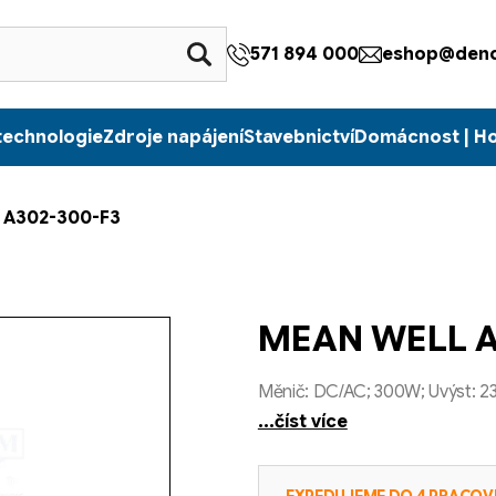
571 894 000
eshop@denc
technologie
Zdroje napájení
Stavebnictví
Domácnost | H
 A302-300-F3
MEAN WELL A
Měnič: DC/AC; 300W; Uvýst: 2
...číst více