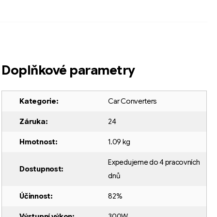
Doplňkové parametry
Kategorie
:
Car Converters
Záruka
:
24
Hmotnost
:
1.09 kg
Expedujeme do 4 pracovních
Dostupnost
:
dnů
Účinnost
:
82%
Výstupní výkon
:
300W