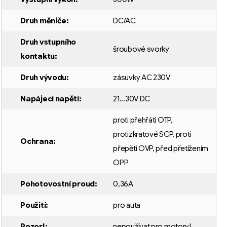
Druh měniče
:
DC/AC
Druh vstupního
šroubové svorky
kontaktu
:
Druh vývodu
:
zásuvky AC 230V
Napájecí napětí
:
21...30V DC
proti přehřátí OTP
,
protizkratové SCP
,
proti
Ochrana
:
přepětí OVP
,
před přetížením
OPP
Pohotovostní proud
:
0,36A
Použití
:
pro auta
Pozor!
:
nepoužívat pro motory!