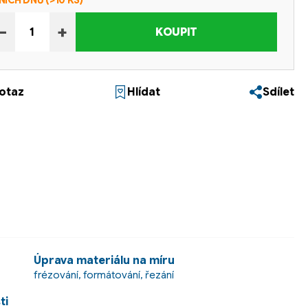
NÍCH DNŮ
(>10 KS)
−
+
KOUPIT
otaz
Hlídat
Sdílet
Úprava materiálu na míru
frézování, formátování, řezání
ti