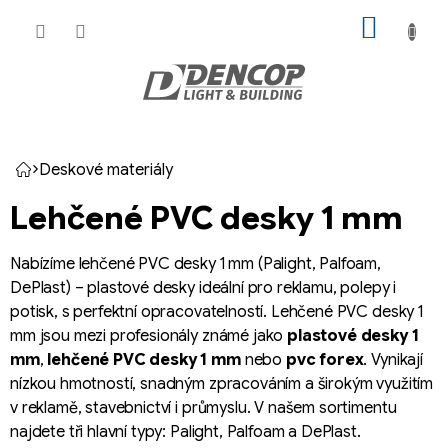
Přejít
NÁKUP
na
KOŠÍK
obsah
Deskové materiály
Domů
Lehčené PVC desky 1 mm
Nabízíme lehčené PVC desky 1 mm (Palight, Palfoam,
DePlast) – plastové desky ideální pro reklamu, polepy i
potisk, s perfektní opracovatelností. Lehčené PVC desky 1
mm jsou mezi profesionály známé jako
plastové desky 1
mm
,
lehčené PVC desky 1 mm
nebo
pvc forex
. Vynikají
nízkou hmotností, snadným zpracováním a širokým využitím
v reklamě, stavebnictví i průmyslu. V našem sortimentu
najdete tři hlavní typy: Palight, Palfoam a DePlast.