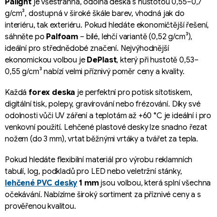
l
Palight
je všestranná, odolná deska s hustotou 0,55–0,7
á
g/cm³, dostupná v široké škále barev, vhodná jak do
d
interiéru, tak exteriéru. Pokud hledáte ekonomičtější řešení,
a
sáhněte po
Palfoam
– bílé, lehčí variantě (0,52 g/cm³),
c
ideální pro střednědobé značení. Nejvýhodnější
í
ekonomickou volbou je
DePlast
, který při hustotě 0,53–
p
0,55 g/cm³ nabízí velmi příznivý poměr ceny a kvality.
r
v
Každá
forex deska
je perfektní pro potisk sítotiskem,
k
digitální tisk, polepy, gravírování nebo frézování. Díky své
y
odolnosti vůči UV záření a teplotám až +60 °C je ideální i pro
v
venkovní použití. Lehčené plastové desky lze snadno řezat
ý
nožem (do 3 mm), vrtat běžnými vrtáky a tvářet za tepla.
p
i
Pokud hledáte flexibilní materiál pro výrobu reklamních
s
tabulí, log, podkladů pro LED nebo veletržní stánky,
u
lehčené PVC desky
1 mm
jsou volbou, která splní všechna
očekávání. Nabízíme široký sortiment za příznivé ceny a s
prověřenou kvalitou.