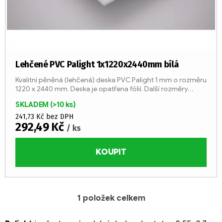
d
ů
u
k
t
ů
Lehčené PVC Palight 1x1220x2440mm bílá
Kvalitní pěněná (lehčená) deska PVC Palight 1 mm o rozměru
1220 x 2440 mm. Deska je opatřena fólií. Další rozměry
skladem!
SKLADEM
(>10 ks)
241,73 Kč bez DPH
292,49 Kč
/ ks
KOUPIT
1
položek celkem
O
v