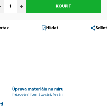
−
+
KOUPIT
otaz
Hlídat
Sdílet
Úprava materiálu na míru
frézování, formátování, řezání
ti