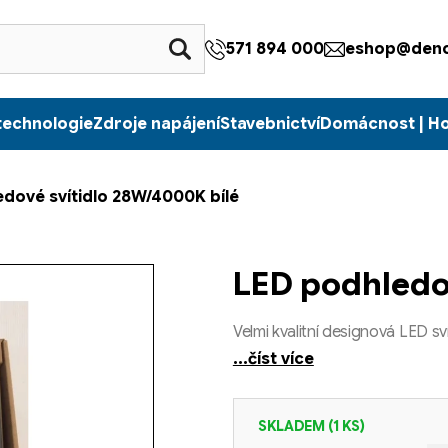
571 894 000
eshop@denc
technologie
Zdroje napájení
Stavebnictví
Domácnost | H
dové svítidlo 28W/4000K bílé
LED podhledo
Velmi kvalitní designová LED sví
...číst více
SKLADEM
(1 KS)