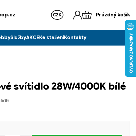
op.cz
Prázdný košík
CZK
obby
Služby
AKCE
Ke stažení
Kontakty
vé svítidlo 28W/4000K bílé
tidla.