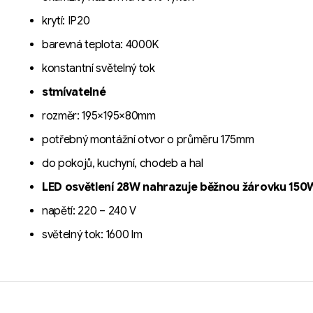
krytí: IP20
barevná teplota: 4000K
konstantní světelný tok
stmívatelné
rozměr: 195×195×80mm
potřebný montážní otvor o průměru 175mm
do pokojů, kuchyní, chodeb a hal
LED osvětlení 28W nahrazuje běžnou žárovku 150
napětí: 220 – 240 V
světelný tok: 1600 lm
Z