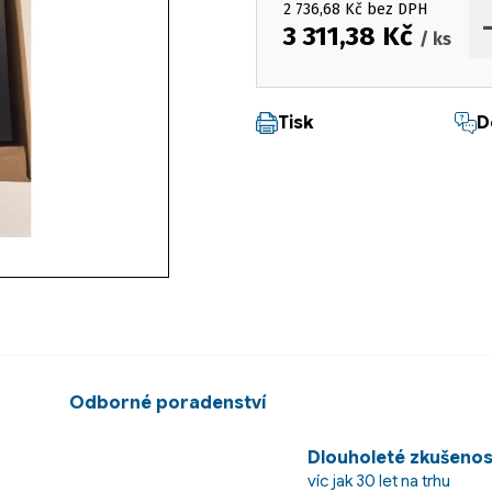
2 736,68 Kč bez DPH
3 311,38 Kč
/ ks
Měrná cena:
Tisk
D
Odborné poradenství
Dlouholeté zkušenos
víc jak 30 let na trhu