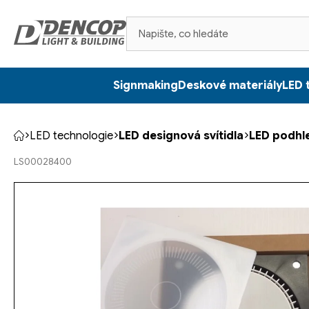
Přejít
na
obsah
Signmaking
Deskové materiály
LED 
LED technologie
LED designová svítidla
LED podhle
Domů
LS00028400