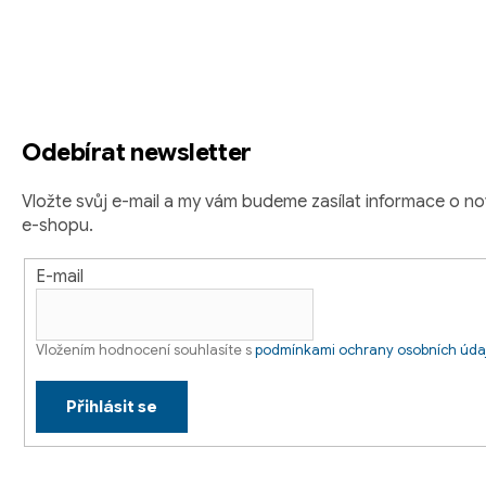
á
p
a
t
Odebírat newsletter
í
Vložte svůj e-mail a my vám budeme zasílat informace o 
e-shopu.
E-mail
Vložením hodnocení souhlasíte s
podmínkami ochrany osobních úda
Přihlásit se