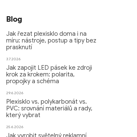
Blog
Jak řezat plexisklo doma i na
míru: nástroje, postup a tipy bez
prasknutí
3.7.2026
Jak zapojit LED pásek ke zdroji
krok za krokem: polarita,
propojky a schéma
29.6.2026
Plexisklo vs. polykarbonát vs.
PVC: srovnání materiálů a rady,
který vybrat
25.6.2026
Jak vyrobit světelný reklamní