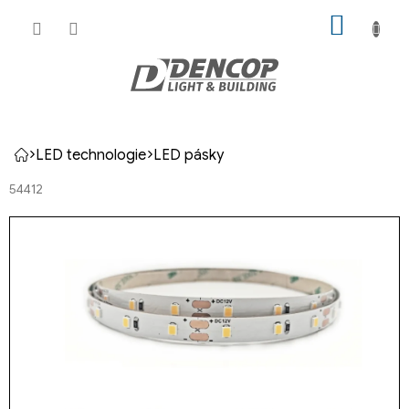
Přejít
NÁKUP
na
KOŠÍK
obsah
LED technologie
LED pásky
Domů
54412