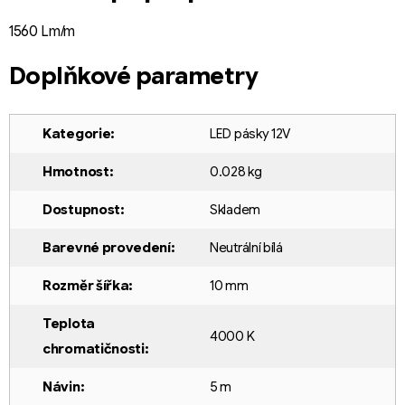
1560 Lm/m
Doplňkové parametry
Kategorie
:
LED pásky 12V
Hmotnost
:
0.028 kg
Dostupnost
:
Skladem
Barevné provedení
:
Neutrální bílá
Rozměr šířka
:
10 mm
Teplota
4000 K
chromatičnosti
:
Návin
:
5 m