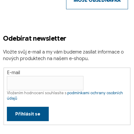
p
MOJE OBJEDNÁVKA
a
t
í
Odebírat newsletter
Vložte svůj e-mail a my vám budeme zasílat informace o
nových produktech na našem e-shopu.
E-mail
Vložením hodnocení souhlasíte s
podmínkami ochrany osobních
údajů
Přihlásit se