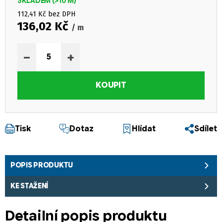
SKLADEM
(>10 M)
112,41 Kč bez DPH
136,02 Kč
/ m
Měrná cena:
−
+
KOUPIT
Tisk
Dotaz
Hlídat
Sdílet
POPIS PRODUKTU
KE STAŽENÍ
Detailní popis produktu