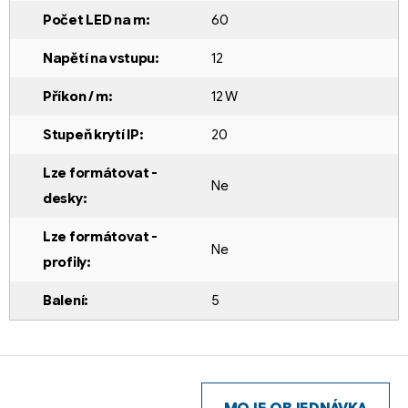
Počet LED na m
:
60
Napětí na vstupu
:
12
Příkon / m
:
12 W
Stupeň krytí IP
:
20
Lze formátovat -
Ne
desky
:
Lze formátovat -
Ne
profily
:
Balení
:
5
Z
á