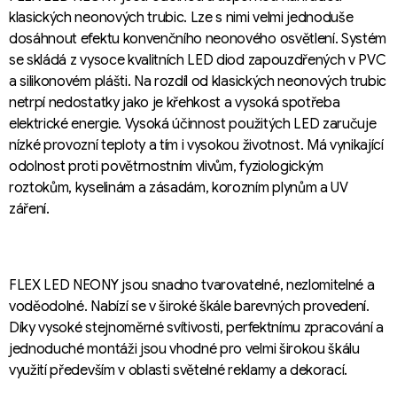
klasických neonových trubic. Lze s nimi velmi jednoduše
dosáhnout efektu konvenčního neonového osvětlení. Systém
se skládá z vysoce kvalitních LED diod zapouzdřených v PVC
a silikonovém plášti. Na rozdíl od klasických neonových trubic
netrpí nedostatky jako je křehkost a vysoká spotřeba
elektrické energie. Vysoká účinnost použitých LED zaručuje
nízké provozní teploty a tím i vysokou životnost. Má vynikající
odolnost proti povětrnostním vlivům, fyziologickým
roztokům, kyselinám a zásadám, korozním plynům a UV
záření.
FLEX LED NEONY jsou snadno tvarovatelné, nezlomitelné a
voděodolné. Nabízí se v široké škále barevných provedení.
Díky vysoké stejnoměrné svítivosti, perfektnímu zpracování a
jednoduché montáži jsou vhodné pro velmi širokou škálu
využití především v oblasti světelné reklamy a dekorací.