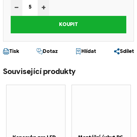
−
+
KOUPIT
Tisk
Dotaz
Hlídat
Sdílet
Související produkty