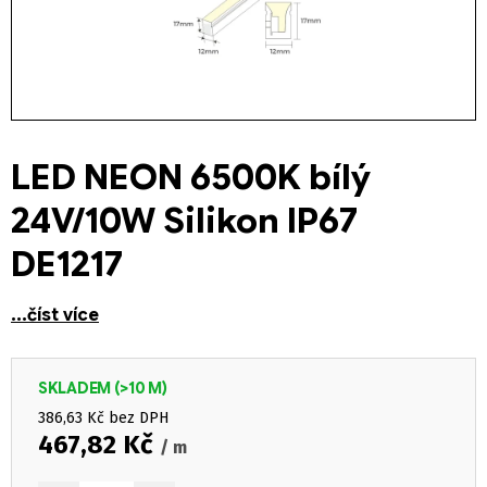
LED NEON 6500K bílý
24V/10W Silikon IP67
DE1217
...číst více
SKLADEM
(>10 M)
386,63 Kč bez DPH
467,82 Kč
/ m
Měrná cena: