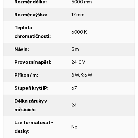
Rozměr délka
:
5000 mm
Rozměr výška
:
17 mm
Teplota
6000 K
chromatičnosti
:
Návin
:
5 m
Provozní napětí
:
24
,
0 V
Příkon / m
:
8 W
,
9,6 W
Stupeň krytí IP
:
67
Délka záruky v
24
měsících
:
Lze formátovat -
Ne
desky
: