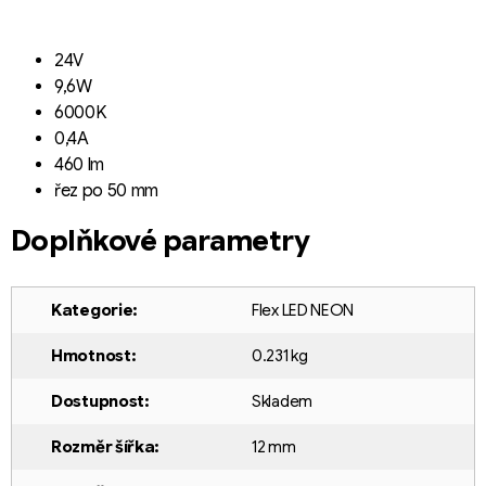
24V
9,6W
6000K
0,4A
460 lm
řez po 50 mm
Doplňkové parametry
Kategorie
:
Flex LED NEON
Hmotnost
:
0.231 kg
Dostupnost
:
Skladem
Rozměr šířka
:
12 mm