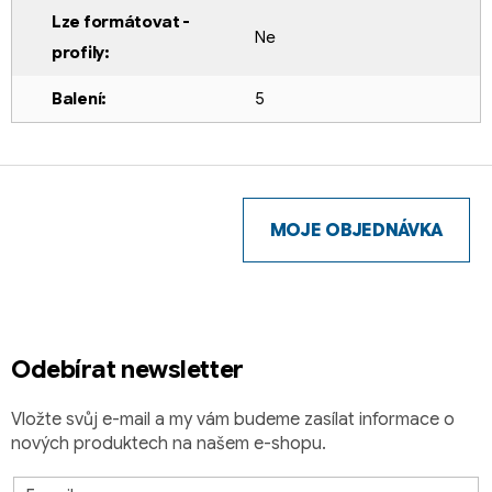
Lze formátovat -
Ne
profily
:
Balení
:
5
Z
á
p
MOJE OBJEDNÁVKA
a
t
í
Odebírat newsletter
Vložte svůj e-mail a my vám budeme zasílat informace o
nových produktech na našem e-shopu.