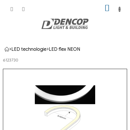
Přejít
NÁKUP
na
KOŠÍK
obsah
LED technologie
LED flex NEON
Domů
6123730