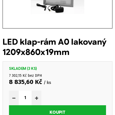
LED klap-rám A0 lakovaný
1209x860x19mm
SKLADEM
(3 KS)
7 302,15 Kč bez DPH
8 835,60 Kč
/ ks
Měrná cena:
−
+
KOUPIT