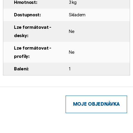
Hmotnost
:
3 kg
Dostupnost
:
Skladem
Lze formátovat -
Ne
desky
:
Lze formátovat -
Ne
profily
:
Balení
:
1
Z
á
p
MOJE OBJEDNÁVKA
a
t
í