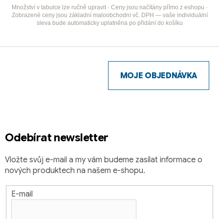
Množství v tabulce lze ručně upravit · Ceny jsou načítány přímo z eshopu ·
Zobrazené ceny jsou základní maloobchodní vč. DPH — vaše individuální
sleva bude automaticky uplatněna po přidání do košíku
Z
á
p
MOJE OBJEDNÁVKA
a
t
í
Odebírat newsletter
Vložte svůj e-mail a my vám budeme zasílat informace o
nových produktech na našem e-shopu.
E-mail