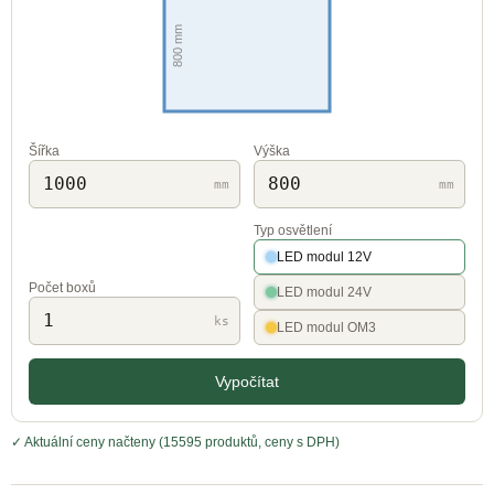
Šířka
Výška
mm
mm
Typ osvětlení
LED modul 12V
Počet boxů
LED modul 24V
ks
LED modul OM3
Vypočítat
✓ Aktuální ceny načteny (15595 produktů, ceny s DPH)