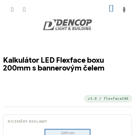
Přejít
NÁKUP
na
KOŠÍK
obsah
Kalkulátor LED Flexface boxu
200mm s bannerovým čelem
v3.0 / flexface200
ROZMĚRY REKLAMY