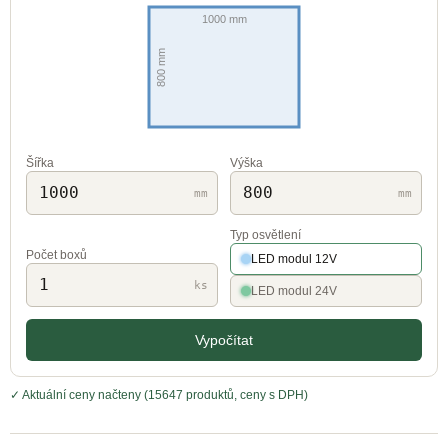
Šířka
Výška
mm
mm
Typ osvětlení
Počet boxů
LED modul 12V
ks
LED modul 24V
Vypočítat
✓ Aktuální ceny načteny (15647 produktů, ceny s DPH)