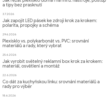
Jak řezat plexisklo doma i na míru: nástroje, postup
a tipy bez prasknutí
3.7.2026
Jak zapojit LED pásek ke zdroji krok za krokem:
polarita, propojky a schéma
29.6.2026
Plexisklo vs. polykarbonát vs. PVC: srovnání
materiálů a rady, který vybrat
25.6.2026
Jak vyrobit světelný reklamní box krok za krokem:
materiál, osvětlení a montáž
22.6.2026
Co dát za kuchyňskou linku: srovnání materiálů a
rady pro výběr
18.6.2026