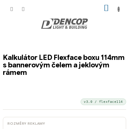
Přejít
NÁKUP
na
KOŠÍK
obsah
Kalkulátor LED Flexface boxu 114mm
s bannerovým čelem a jeklovým
rámem
v3.0 / flexface114
ROZMĚRY REKLAMY