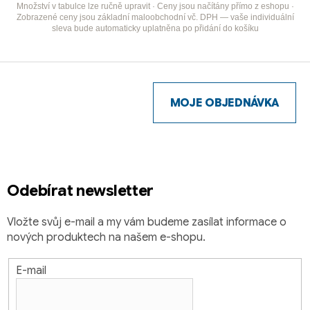
Množství v tabulce lze ručně upravit · Ceny jsou načítány přímo z eshopu ·
Zobrazené ceny jsou základní maloobchodní vč. DPH — vaše individuální
sleva bude automaticky uplatněna po přidání do košíku
Z
á
p
MOJE OBJEDNÁVKA
a
t
í
Odebírat newsletter
Vložte svůj e-mail a my vám budeme zasílat informace o
nových produktech na našem e-shopu.
E-mail