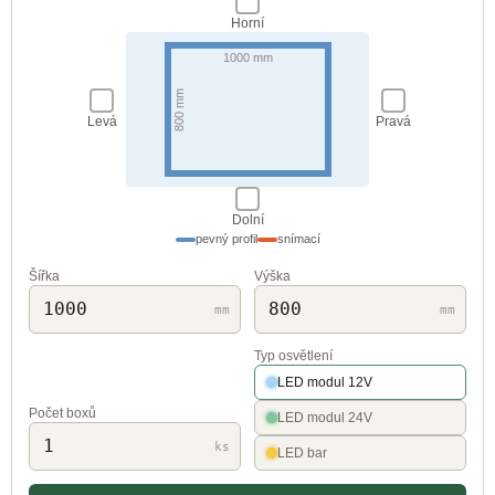
Horní
1000 mm
800 mm
Levá
Pravá
Dolní
pevný profil
snímací
Šířka
Výška
mm
mm
Typ osvětlení
LED modul 12V
Počet boxů
LED modul 24V
ks
LED bar