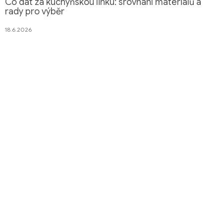
Co dát za kuchyňskou linku: srovnání materiálů a
rady pro výběr
18.6.2026