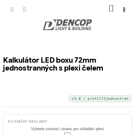
Přejít
NÁKUP
na
KOŠÍK
obsah
Kalkulátor LED boxu 72mm
jednostranných s plexi čelem
v3.0 / profil72jednostran
ROZMĚRY REKLAMY
Vyberte snímací stranu pro vkládání plexi