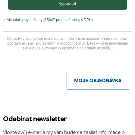
Vypočítat
✓ Aktuální ceny načteny (15647 produktů, ceny s DPH)
Množství v tabulce lze ručně upravit · Ceny jsou načítány přímo z eshopu ·
Zobrazené ceny jsou základní maloobchodní vč. DPH — vaše individuální
sleva bude automaticky uplatněna po přidání do košíku
Z
á
p
MOJE OBJEDNÁVKA
a
t
í
Odebírat newsletter
Vložte svůj e-mail a my vám budeme zasílat informace o