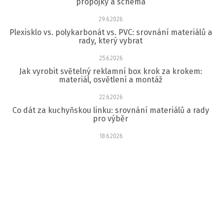
propojky a schéma
29.6.2026
Plexisklo vs. polykarbonát vs. PVC: srovnání materiálů a
rady, který vybrat
25.6.2026
Jak vyrobit světelný reklamní box krok za krokem:
materiál, osvětlení a montáž
22.6.2026
Co dát za kuchyňskou linku: srovnání materiálů a rady
pro výběr
18.6.2026