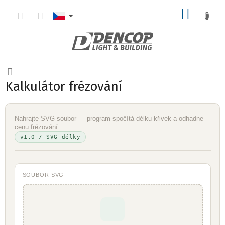
Přejít
NÁKUP
na
obsah
KOŠÍK
Kalkulátor frézování
Nahrajte SVG soubor — program spočítá délku křivek a odhadne
cenu frézování
v1.0 / SVG délky
SOUBOR SVG