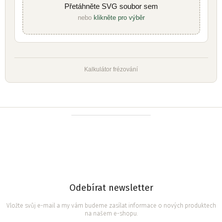
Přetáhněte SVG soubor sem
nebo
klikněte pro výběr
Kalkulátor frézování
Z
á
p
a
t
í
Odebírat newsletter
Vložte svůj e-mail a my vám budeme zasílat informace o nových produktech
na našem e-shopu.