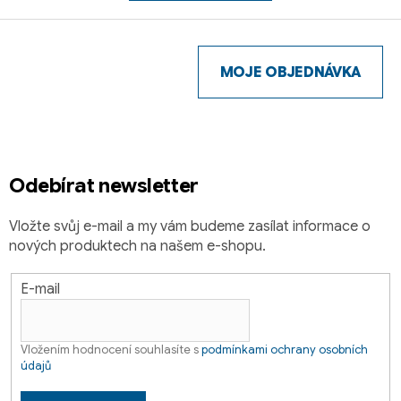
Z
á
p
MOJE OBJEDNÁVKA
a
t
í
Odebírat newsletter
Vložte svůj e-mail a my vám budeme zasílat informace o
nových produktech na našem e-shopu.
E-mail
Vložením hodnocení souhlasíte s
podmínkami ochrany osobních
údajů