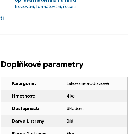
Úprava materiálu na míru
frézování, formátování, řezání
ti
Doplňkové parametry
Kategorie
:
Lakované a odrazové
Hmotnost
:
4 kg
Dostupnost
:
Skladem
Barva 1. strany
:
Bílá
Barva 2. strany
:
Elox