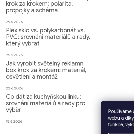
krok za krokem: polarita,
propojky a schéma
29.6.2026
Plexisklo vs. polykarbonát vs.
PVC: srovnání materiálů a rady,
který vybrat
25.6.2026
Jak vyrobit světelný reklamní
box krok za krokem: materiál,
osvětlení a montáž
22.6.2026
Co dát za kuchyňskou linku:
srovnání materiálů a rady pro
výběr
Používáme c
webu a díky
18.6.2026
funkce, výk