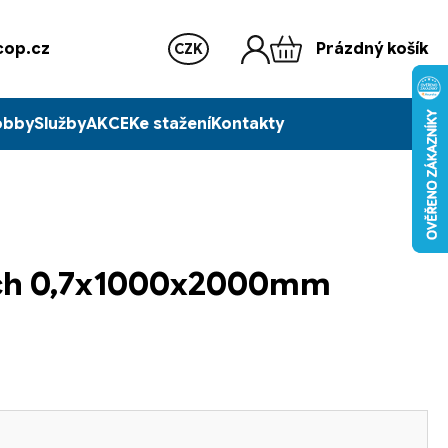
op.cz
Prázdný košík
CZK
obby
Služby
AKCE
Ke stažení
Kontakty
ech 0,7x1000x2000mm