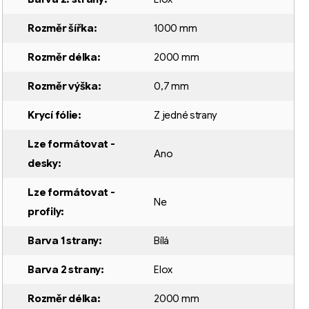
Rozměr šířka
:
1000 mm
Rozměr délka
:
2000 mm
Rozměr výška
:
0,7 mm
Krycí fólie
:
Z jedné strany
Lze formátovat -
Ano
desky
:
Lze formátovat -
Ne
profily
:
Barva 1 strany
:
Bílá
Barva 2 strany
:
Elox
Rozměr délka
:
2000 mm