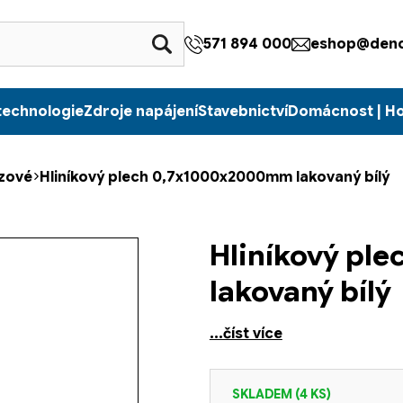
571 894 000
eshop@denc
technologie
Zdroje napájení
Stavebnictví
Domácnost | H
zové
Hliníkový plech 0,7x1000x2000mm lakovaný bílý
Hliníkový pl
lakovaný bílý
...číst více
SKLADEM
(4 KS)