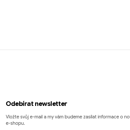
Z
á
p
a
t
Odebírat newsletter
í
Vložte svůj e-mail a my vám budeme zasílat informace o 
e-shopu.