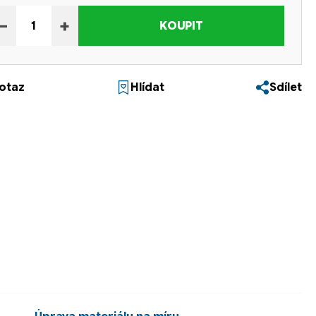
−
+
KOUPIT
otaz
Hlídat
Sdílet