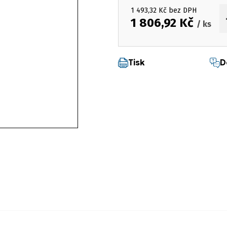
1 493,32 Kč bez DPH
1 806,92 Kč
/ ks
Měrná cena:
Tisk
D