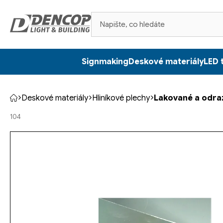
Přejít
na
obsah
Signmaking
Deskové materiály
LED 
Deskové materiály
Hliníkové plechy
Lakované a odra
Domů
104