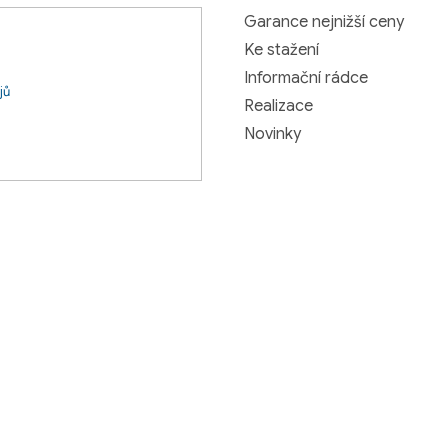
Garance nejnižší ceny
Ke stažení
Informační rádce
jů
Realizace
Novinky