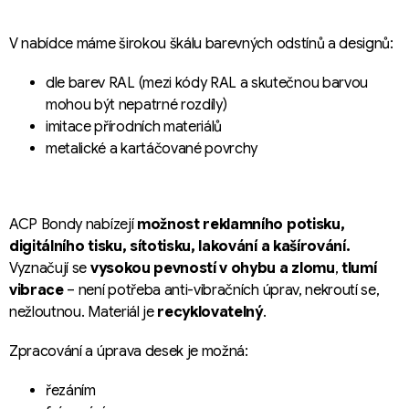
V nabídce máme širokou škálu barevných odstínů a designů:
dle barev RAL (mezi kódy RAL a skutečnou barvou
mohou být nepatrné rozdíly)
imitace přírodních materiálů
metalické a kartáčované povrchy
ACP Bondy nabízejí
možnost reklamního potisku,
digitálního tisku, sítotisku, lakování a kašírování.
Vyznačují se
vysokou pevností v ohybu a zlomu
,
tlumí
vibrace
– není potřeba anti-vibračních úprav, nekroutí se,
nežloutnou. Materiál je
recyklovatelný
.
Zpracování a úprava desek je možná:
řezáním