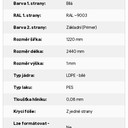
Barva 1. strany
:
Bílá
RAL 1. strany
:
RAL ~9003
Barva 2. strany
:
Základní (Primer)
Rozměr šířka
:
1220 mm
Rozměr délka
:
2440 mm
Rozměr výška
:
1 mm
Typ jádra
:
LDPE - bílé
Typ laku
:
PES
Tloušťka hliníku
:
0,08 mm
Krycí fólie
:
Z jedné strany
Lze formátovat -
Ne