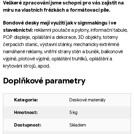
Veškeré zpracování jsme schopni pro vás zajistit na
míru na vlastních frézkách a formátovací pile.
Bondové desky mají využití jak v signmakingu i ve
stavebnictví:
reklamní poutače a pylony, informační tabule,
POP displeje, opláštění a dekorace, 3D objekty, totemy
čerpacích stanic, výstavní stánky, mechanicky extrémně
namáhané reklamy, vnitřní strany stěn a buněk, balkonové
výplně, plotové výplně, opláštění truhlíků, opláštění a
krytování strojů, apod.
Doplňkové parametry
Kategorie
:
Deskové materiály
Hmotnost
:
5 kg
Dostupnost
:
Skladem