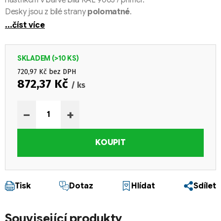
Desky jsou z bílé strany
polomatné
.
...číst více
SKLADEM
(>10 KS)
720,97 Kč bez DPH
872,37 Kč
/ ks
Měrná cena:
−
+
KOUPIT
Tisk
Dotaz
Hlídat
Sdílet
Související produkty