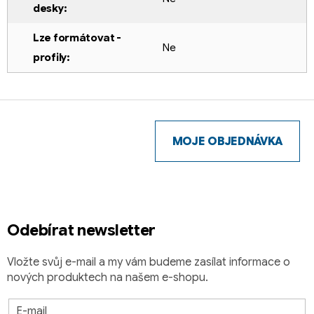
desky
:
Lze formátovat -
Ne
profily
:
Z
á
p
MOJE OBJEDNÁVKA
a
t
í
Odebírat newsletter
Vložte svůj e-mail a my vám budeme zasílat informace o
nových produktech na našem e-shopu.
E-mail