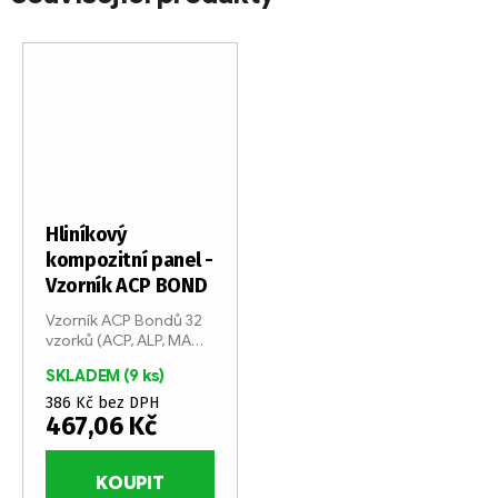
Hliníkový
kompozitní panel -
Vzorník ACP BOND
Vzorník ACP Bondů 32
vzorků (ACP, ALP, MAG,
DIGI) Jazyk CZ/EN
SKLADEM
(9 ks)
386 Kč bez DPH
467,06 Kč
KOUPIT