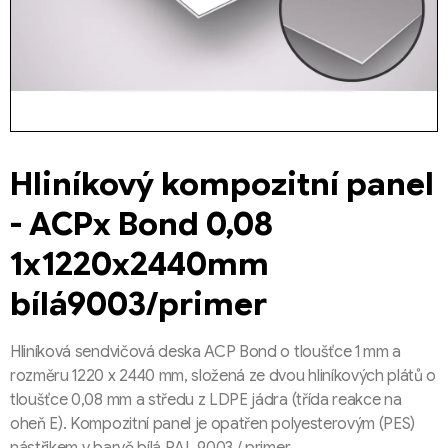
Hliníkový kompozitní panel
- ACPx Bond 0,08
1x1220x2440mm
bílá9003/primer
Hliníková sendvičová deska ACP Bond o tloušťce 1 mm a
rozměru 1220 x 2440 mm, složená ze dvou hliníkových plátů o
tloušťce 0,08 mm a středu z LDPE jádra (třída reakce na
oheň E). Kompozitní panel je opatřen polyesterovým (PES)
nástřikem v barvě bílá RAL 9003 / primer.