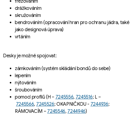
frézováním
drážkováním
skružováním
bendrováním (opracování hran pro ochranu jádra, také
jako designová úprava)
vrtáním
Desky je možné spojovat:
zámkováním (systém skládání bondů do sebe)
lepením
nýtováním
šroubováním
pomocí profilů (H –
7245556
,
7245516
; L –
7245566
,
7245526
; OKAPNIČKOU -
7244936
;
RÁMOVACÍM –
7245546
,
7244946
)