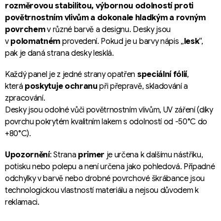
rozměrovou stabilitou, výbornou odolností proti
povětrnostním vlivům a dokonale hladkým a rovným
povrchem
v různé barvě a designu. Desky jsou
v
polomatném
provedení. Pokud je u barvy nápis „
lesk
“,
pak je daná strana desky lesklá.
Každý panel je z jedné strany opatřen
speciální fólií
,
která
poskytuje ochranu
při přepravě, skladování a
zpracování.
Desky jsou odolné vůči povětrnostním vlivům, UV záření (díky
povrchu pokrytém kvalitním lakem s odolností od -50°C do
+80°C).
Upozornění
: Strana
primer
je určena k dalšímu nástřiku,
potisku nebo polepu a není určena jako pohledová. Případné
odchylky v barvě nebo drobné povrchové škrábance jsou
technologickou vlastností materiálu a nejsou důvodem k
reklamaci.